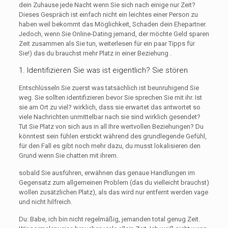
dein Zuhause jede Nacht wenn Sie sich nach einige nur Zeit?
Dieses Gespräch ist einfach nicht ein leichtes einer Person zu
haben weil bekommt das Möglichkeit, Schaden dein Ehepartner.
Jedoch, wenn Sie Online-Dating jemand, der möchte Geld sparen
Zeit zusammen als Sie tun, weiterlesen für ein paar Tipps für
Sie!) das du brauchst mehr Platz in einer Beziehung .
1. Identifizieren Sie was ist eigentlich? Sie stören
Entschlüsseln Sie zuerst was tatsächlich ist beunruhigend Sie
weg. Sie sollten identifizieren bevor Sie sprechen Sie mit ihr. Ist
sie am Ort zu viel? wirklich, dass sie erwartet das antwortet so
viele Nachrichten unmittelbar nach sie sind wirklich gesendet?
Tut Sie Platz von sich aus in all Ihre wertvollen Beziehungen? Du
könntest sein fühlen erstickt während des grundlegende Gefühl,
für den Fall es gibt noch mehr dazu, du musst lokalisieren den
Grund wenn Sie chatten mit ihrem.
sobald Sie ausführen, erwähnen das genaue Handlungen im
Gegensatz zum allgemeinen Problem (das du vielleicht brauchst)
wollen zusätzlichen Platz), als das wird nur entfernt werden vage
und nicht hilfreich.
Du: Babe, ich bin nicht regelmäßig, jemanden total genug Zeit.