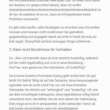
Wir normalerweise brauchen viele allein Zeit. Ich weiß nicht wann
wir darüber vor gesprochen haben}, aber ich wollte
{sein|als|werden|werden|werden|werden|werden|werden|initial zu
dir {so ist es|daher ist es so, dass es infolgedessen keine
Probleme verursacht.
Es gibt viele sanfte, süße Strategien zu erfordern was Sie wollen
müssen und müssen nicht zustimmen! Sei gemütlich,
gegenwärtig und engagiert damit sie nicht in Panik bei was du
bist sagst. Stumpfheit einfach erzeugen Dinge schlimmer ..
2. Kann nicht Bestimmen Ihr Verhalten
Du : Also ich bemerkt dass du bist ziemlich bedürftig, während
ich bin mehr regelmäßig und cool in einer Beziehung –
Die Frau: was genau tun Sie implizieren, ich bedürftig?
Sie können bereits informieren Dialog geht sicher kein Ort gut.
Nicht Ort Selbst fällig ist auf die Tatsache, dass herausragende
irgendein wie du nicht a bist Fan von sie Gewohnheiten.
Vermeiden Sie Wörter wie “anhänglich” und “bedürftig” oft, wie
sie dies vorschlagen behaupten, dass irgendetwas völlig falsch
unterstützt wird, das Mittel, die sie sich nähert der Verbindung.
Eher, trage es hoch in entspannten, nicht wertenden Trend. du
bist beide verschiedene Leute mit verschiedenen