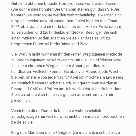
Gute Interaktionen brauche Kompromisse von beiden Seiten .
{Sie können|Sie könnten|Die Chancen stehen gut, dass Sie|Sie
könnten|Sie werden|Sie werden wahrscheinlich|Sie werden sich
möglicherweise unwohl zusammen fühlen bleiben dein Raum
24/7, aber das heißt nicht du bist aus dem Haken. Es ist ratsam,
zu versuchen und {zu finden|zu entdecken|Besorgen Sie sich
einen mittleren Boden. Machen Sie es klar dass es Ort zu
besprechen Potenzial Bedürfnisse und Ziele.
Sie: Warum nicht wir herausfinden {einen Weg zu|einer Methode
zu|Wegen zu|einem Mittel zu|einem Mittel zu|ein effektiver Weg
zu|einem einfachen Weg|zu einem Ansatz, um dies zu
handhaben. Vielleicht können Sie über vier Abende jede Woche
bleiben, anstelle von jede Nacht? Aber ich möchte am Ende sein
ein deutlich besserer Schatz, auch. Wir garantieren werden in
Bezug auf SMS und Prüfen um. Ich weiß nicht {Ich möchte, dass
Sie sich tatsächlich fühlen vergessen oder entfernt von mir
persönlich.
Versichere diese Dame du bist nicht wahrscheinlich
zurückgezogen nur weil du wirst nicht am Ende sein beobachten
beide so viel.
Frag das Mädchen deine Fähigkeit {zu machen|zu schaffen|zu