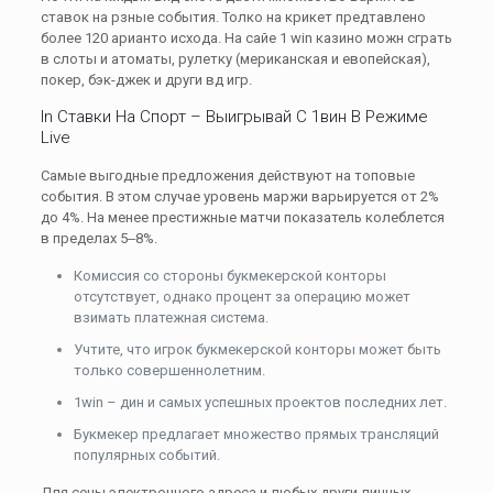
ставок на рзные события. Толко на крикет предтавлено
более 120 арианто исхода. На сайе 1 win казино можн сграть
в слоты и атоматы, рулетку (мериканская и евопейская),
покер, бэк-джек и други вд игр.
In Ставки На Спорт – Выигрывай С 1вин В Режиме
Live
Самые выгодные предложения действуют на топовые
события. В этом случае уровень маржи варьируется от 2%
до 4%. На менее престижные матчи показатель колеблется
в пределах 5‒8%.
Комиссия со стороны букмекерской конторы
отсутствует, однако процент за операцию может
взимать платежная система.
Учтите, что игрок букмекерской конторы может быть
только совершеннолетним.
1win – дин и самых успешных проектов последних лет.
Букмекер предлагает множество прямых трансляций
популярных событий.
Для сены электронного адреса и любых други личных