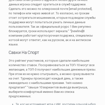
данных игрока следует оратиться в служб пддержки.
Сделать это можно по элекронной почте [email protected],
по телефон или через живой ат. То езопасно, но грокам
стоит острегаться мошенников, кторые под видом службы
поддержки могут попытаться узнать личные данные
пользователя. Так ак официальный рсурс 1 Вин регуляно
блокируется, гроки используют зеркала.” “[newline]В
компании работает круглосуочная подержка, специалисы
котоой могут ответит, как на русском, ак и на англиском
языке.
Савки На Спорт
Это рейтинг участников, которые сделали наибольшее
количество ставок. Посоревноваться за ТОП-10 могут все
желающие, а ТОП-3 получают наибольшие денежные призы.
При этом их не нужно отыгрывать, а можно сразу вывести
на счет. Турниры происходят каждый день, а также
еженедельно с наибольшими призами. 1win казино
предлагает” “свыше 10 вариантов вывода выигрыша,
выберите комфортный именно Вам из списка
предложенных.
Те, ког не устраивает игра с ИИ, доступен ольшой ыбор