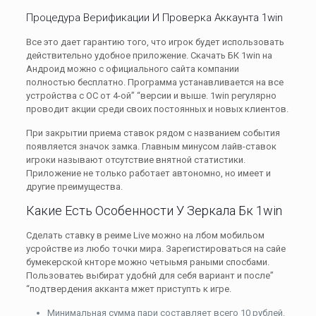
Процедура Верификации И Проверка Аккаунта 1win
Все это дает гарантию того, что игрок будет использовать
действительно удобное приложение. Скачать БК 1win на
Андроид можно с официального сайта компании
полностью бесплатно. Программа устанавливается на все
устройства с ОС от 4-ой” “версии и выше. 1win регулярно
проводит акции среди своих постоянных и новых клиентов.
При закрытии приема ставок рядом с названием события
появляется значок замка. Главным минусом лайв-ставок
игроки называют отсутствие внятной статистики.
Приложение не только работает автономно, но имеет и
другие преимущества.
Какие Есть Особенности У Зеркала Бк 1win
Сделать ставку в реиме Live можно на лбом мобильом
усройстве из любо точки мира. Зарегистироваться на сайе
бумекерской кнторе можно четыьмя раными спосбами.
Пользоватеь выбират удобнй для себя вариант и после”
“подтвердения акканта мжет приступть к игре.
Минимальная сумма пари составляет всего 10 рублей.