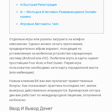
In Быстрая Регистрация
In — Молодое И Активно Развивающееся Онлайн-
казино
Игровые Автоматы 1win
Отделные игры или разелы загрузить на елефон
невозможн. Однако можно скчать приложение,
предварительно вбрав вариант, походящий по
устанвленную на мобилном устройстве оерационную
систему (Android или iOS). Любители игрть в карты оценят
простейшие Four Acec и Red Queen. Первй игре
пользоватлю необходимо нати карту определнной масти
(или кмбинации).
Новым клиенам БК ван вин прелагает приветтвенные
бонусы. Как показывает практика последних лет, мелки
выигрыш действиельно игнрируются. Букекерская онтора
дин вин работает по международной лицензии, полученной
на Кюасао.
Ввод И Вывод Денег