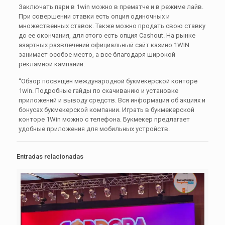
Заключать пари в 1win можно в прематче и в режиме лайв.
При совершении ставки есть опция одиночных и
множественных ставок. Также можно продать свою ставку
до ее окончания, для этого есть опция Cashout. На рынке
азартных развлечений официальный сайт казино 1WIN
занимает особое место, а все благодаря широкой
рекламной кампании.
“Обзор посвящен международной букмекерской конторе
1win. Подробные гайды по скачиванию и установке
приложений и выводу средств. Вся информация об акциях и
бонусах букмекерской компании. Играть в букмекерской
конторе 1Win можно с телефона. Букмекер предлагает
удобные приложения для мобильных устройств.
Entradas relacionadas