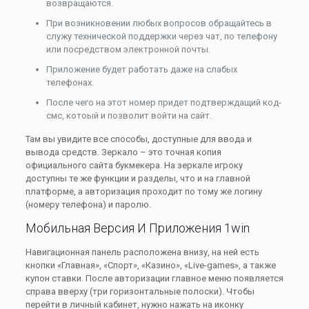
возвращаются.
При возникновении любых вопросов обращайтесь в
служу технической поддержки через чат, по телефону
или посредством электронной почты.
Приложение будет работать даже на слабых
телефонах.
После чего на этот номер придет подтверждащий код-
смс, котоый и позволит войти на сайт.
Там вы увидите все способы, доступные для ввода и
вывода средств. Зеркало – это точная копия
официального сайта букмекера. На зеркале игроку
доступны те же функции и разделы, что и на главной
платформе, а авторизация проходит по тому же логину
(номеру телефона) и паролю.
Мобильная Версия И Приложения 1win
Навигационная панель расположена внизу, на ней есть
кнопки «Главная», «Спорт», «Казино», «Live-games», а также
купон ставки. После авторизации главное меню появляется
справа вверху (три горизонтальные полоски). Чтобы
перейти в личный кабинет, нужно нажать на иконку