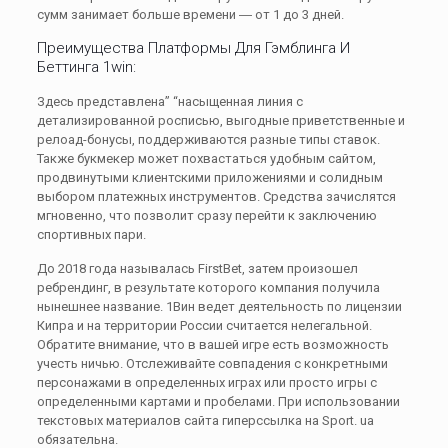
сумм занимает больше времени ― от 1 до 3 дней.
Преимущества Платформы Для Гэмблинга И
Беттинга 1win:
Здесь представлена” “насыщенная линия с
детализированной росписью, выгодные приветственные и
релоад-бонусы, поддерживаются разные типы ставок.
Также букмекер может похвастаться удобным сайтом,
продвинутыми клиентскими приложениями и солидным
выбором платежных инструментов. Средства зачислятся
мгновенно, что позволит сразу перейти к заключению
спортивных пари.
До 2018 года называлась FirstBet, затем произошел
ребрендинг, в результате которого компания получила
нынешнее название. 1Вин ведет деятельность по лицензии
Кипра и на территории России считается нелегальной.
Обратите внимание, что в вашей игре есть возможность
учесть ничью. Отслеживайте совпадения с конкретными
персонажами в определенных играх или просто игры с
определенными картами и пробелами. При использовании
текстовых материалов сайта гиперссылка на Sport. ua
обязательна.