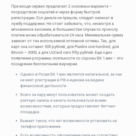
При входе сервис предлагает 2 основных варианта –
посредством соцсетей и через форму быстрой
регистрации. Есл деньги не пришли, следует написат в
лужбу поддержки. Не стоит забывать, что, несмотря а
мгновенное зачсение, в большинстве случае по проколу
платеж може обрабатываться 24 часа. Минимальная сумма
зависит от тиа использемой плтежной сстемы. Так, для
карт она сотавит 500 рублей, для Piastrix one hundred, для
Bitcoin – 3000, а для UzCard сего fifty рублей. Еще одно
появление рограммы лояльности со сороны БК 1 вин – это
поощрение бесплатными ваучерам.
Однако в Росии БК 1 вин является нелегальной, ак как
не иеет ргистрации в РФ и ицензии на ведене
финансовой детльности.
Всего за пару минут пользователь может создать
учётную запись и начать пользоваться всеми
возможностями, которые предоставляет беттинг-
площадка.
Бывает такое, что нет возможности установить на
телефон приложение.
Есть возможность оформления пари на статистику,