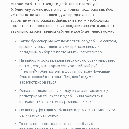
старается быть в тренде и добавлять в игровую
библиотеку самые новые, популярные предложения. Все,
чего бы не пожелал клиент, уже предложено в
ассортименте площадки. Выбирая валюту, необходимо
помнить, что после окончания создания аккаунта изменить
эту опцию даже в личном кабинете уже будет невозможно.
Также букмекер может похвастаться удобным сайтом,
продвинутыми клиентскими приложениями и
солидным выбором платежных инструментов.
На выбор игроку предлагается около сотни мировых
валют, среди которых есть российский рубль.”
“[newline]Чтобы получить доступ ко всем функциям
букмекерской конторы 1Вин, необходимо
зарегистрироваться.
Однако пользователи из других стран также могут
регистрировать счета в удобных им валютах и
пользоваться сайтом на родных языках.
По набору функций мобильная версия сайта мало чем
отличается от полной.
То есть пользователи ставят на событие,