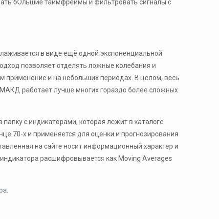
вать бОльшие таймфреймы и фильтровать сигналы с
глаживается в виде ещё одной экспоненциальной
 подход позволяет отделять ложные колебания и
м применение и на небольших периодах. В целом, весь
т, МАКД работает лучше многих гораздо более сложных
 папку с индикаторами, которая лежит в каталоге
нце 70-х и применяется для оценки и прогнозирования
тавленная на сайте носит информационный характер и
е индикатора расшифровывается как Moving Averages
ра.