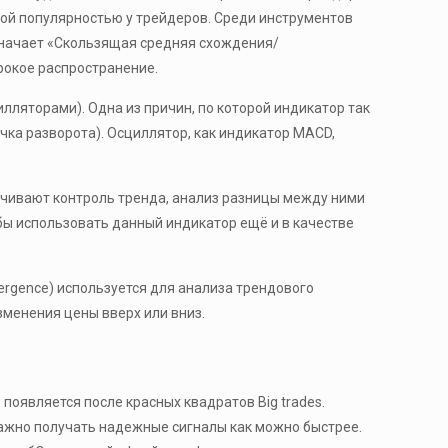
ной популярностью у трейдеров. Среди инструментов
означает «Скользящая средняя схождения/
рокое распространение.
ляторами). Одна из причин, по которой индикатор так
точка разворота). Осциллятор, как индикатор MACD,
ечивают контроль тренда, анализ разницы между ними
обы использовать данный индикатор ещё и в качестве
ergence) используется для анализа трендового
менения цены вверх или вниз.
появляется после красных квадратов Big trades.
ажно получать надежные сигналы как можно быстрее.