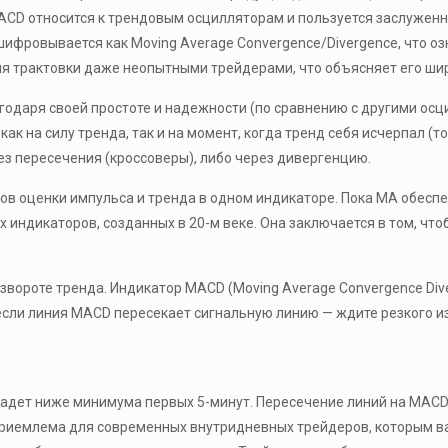
MACD относится к трендовым осцилляторам и пользуется заслужен
сшифровывается как Moving Average Convergence/Divergence, что 
я трактовки даже неопытными трейдерами, что объясняет его ши
даря своей простоте и надежности (по сравнению с другими осцил
как на силу тренда, так и на момент, когда тренд себя исчерпал (
ез пересечения (кроссоверы), либо через дивергенцию.
в оценки импульса и тренда в одном индикаторе. Пока MA обесп
 индикаторов, созданных в 20-м веке. Она заключается в том, чт
звороте тренда. Индикатор MACD (Moving Average Convergence Div
если линия MACD пересекает сигнальную линию — ждите резкого из
упадет ниже минимума первых 5-минут. Пересечение линий на MACD 
приемлема для современных внутридневных трейдеров, которым в