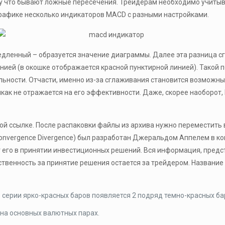
му что бывают ложные пересечения. Трейдерам необходимо учиты
рафике несколько индикаторов MACD с разными настройками.
едленный – образуется значение диаграммы. Далее эта разница с
инией (в окошке отображается красной пунктирной линией). Такой
ьности. Отчасти, именно из-за сглаживания становится возможны
икак не отражается на его эффективности. Даже, скорее наоборо
 ссылке. После распаковки файлы из архива нужно переместить в
onvergence Divergence) был разработан Джеральдом Аппелем в ко
 его в принятии инвестиционных решений. Вся информация, предс
тственность за принятие решения остается за трейдером. Названи
е серии ярко-красных баров появляется 2 подряд темно-красных ба
 на основных валютных парах.