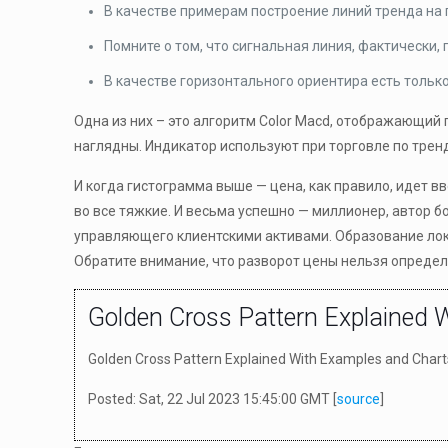
В качестве примерам построение линий тренда н
Помните о том, что сигнальная линия, фактически,
В качестве горизонтального ориентира есть только 
Одна из них – это алгоритм Color Macd, отображающий 
наглядны. Индикатор используют при торговле по тренд
И когда гистограмма выше — цена, как правило, идет 
во все тяжкие. И весьма успешно — миллионер, автор б
управляющего клиентскими активами. Образование лок
Обратите внимание, что разворот цены нельзя определ
Golden Cross Pattern Explained 
Golden Cross Pattern Explained With Examples and Chart
Posted: Sat, 22 Jul 2023 15:45:00 GMT [
source
]