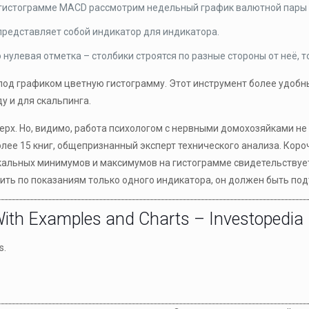
а гистограмме MACD рассмотрим недельный график валютной пары
 представляет собой индикатор для индикатора.
нулевая отметка – столбики строятся по разные стороны от неё, то
под графиком цветную гистограмму. Этот инструмент более удобны
у и для скальпинга.
вверх. Но, видимо, работа психологом с нервными домохозяйками н
олее 15 книг, общепризнанный эксперт технического анализа. Коро
альных минимумов и максимумов на гистограмме свидетельствует,
ить по показаниям только одного индикатора, он должен быть по
With Examples and Charts – Investopedia
s.