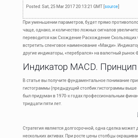
Posted: Sat, 25 Mar 2017 20:13:21 GMT [
source
]
При уменьшении параметров, будет прямо противополо
чаще, однако, и количество ложных сигналов увеличит
переводится как Схождение Расхождение Скользящих Ср
встретить сленговое наименование «Макди». Индикато
другие индикаторы, «перебрался» на валютный рынок 
Индикатор MACD. Принцип 
В статье вы получите фундаментальное понимание при
гистограммы (предыдущий столбик гистограммы выше с
был придуман в 1970-х годах профессиональным фина
тридцати пяти лет.
Стратегия является долгосрочной, одна сделка может д
нескольких активах. При росте цены столбцы окрашива