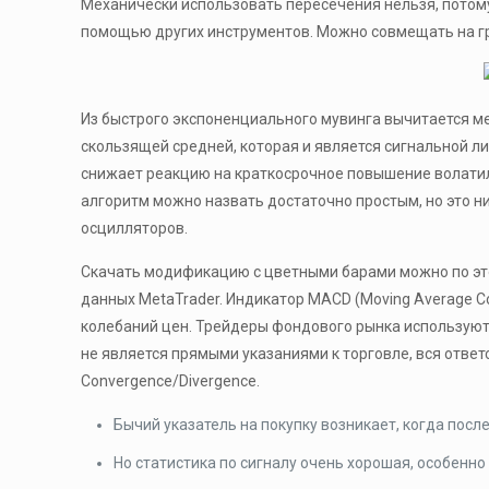
Механически использовать пересечения нельзя, пото
помощью других инструментов. Можно совмещать на г
Из быстрого экспоненциального мувинга вычитается м
скользящей средней, которая и является сигнальной л
снижает реакцию на краткосрочное повышение волатил
алгоритм можно назвать достаточно простым, но это н
осцилляторов.
Скачать модификацию с цветными барами можно по этой
данных MetaTrader. Индикатор MACD (Moving Average C
колебаний цен. Трейдеры фондового рынка используют
не является прямыми указаниями к торговле, вся отве
Convergence/Divergence.
Бычий указатель на покупку возникает, когда посл
Но статистика по сигналу очень хорошая, особенно