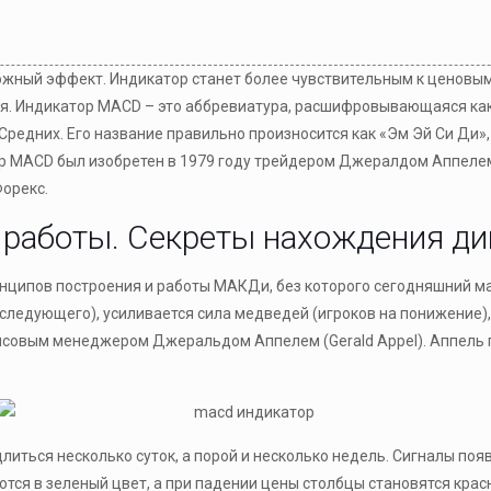
жный эффект. Индикатор станет более чувствительным к ценовым
ся. Индикатор MACD – это аббревиатура, расшифровывающаяся как 
едних. Его название правильно произносится как «Эм Эй Си Ди»,
р MACD был изобретен в 1979 году трейдером Джералдом Аппелем 
Форекс.
работы. Секреты нахождения ди
нципов построения и работы МАКДи, без которого сегодняшний ма
ледующего), усиливается сила медведей (игроков на понижение),
нсовым менеджером Джеральдом Аппелем (Gerald Appel). Аппель 
литься несколько суток, а порой и несколько недель. Сигналы поя
ются в зеленый цвет, а при падении цены столбцы становятся крас