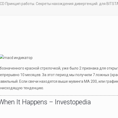
CD Принцип работы. Секреты нахождения дивергенций. для BITS
 обозначенного красной стрелочкой, уже было 2 признака для откр
епрерывно 10 месяцев. За этот период мы получили 7 ложных (кр
равильный. Если свечи находятся выше мувинга MA 200, или график
а нисходящую тенденцию.
 When It Happens – Investopedia