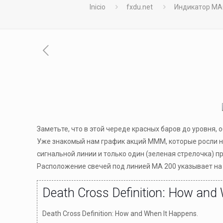
Inicio
fxdu.net
Индикатор MA
Заметьте, что в этой череде красных баров до уровня,
Уже знакомый нам график акций MMM, которые росли н
сигнальной линии и только один (зеленая стрелочка) п
Расположение свечей под линией MA 200 указывает н
Death Cross Definition: How and
Death Cross Definition: How and When It Happens.