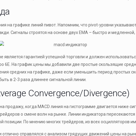
ода
ния на графике линий пивот. Напомним, что pivot-уровни указывают
кди. Сигналы строятся на основе двух EMA – быстро и медленной,
 не является гарантией успешной торговли и должен использовать
 6E. На график цены мы добавили две простые скользящие средние
ния средних на графике, даже если уменьшить период простых ск
быть в 2-3 раза длиннее сигнальной линии.
erage Convergence/Divergence)
 на продажу, когда MACD линия на гистограмме двигается ниже сиг
рейдеров о смене волн на рынке. Линии индикатора пересекаются
кой позиции. По мнению многих трейдеров, из всех осцилляторов 
и отлично справлялся с анализом грядущих движений цены на рын