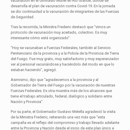
vacunación en el Gimnasio Muriel en Río Grande, donde se
desarrolla el plan de vacunación contra Covid-19. En la jornada
se dio continuidad a la vacunación de integrantes de las Fuerzas
de Seguridad.
Tras la recorrida, la Ministra Frederic destacó que “vimos un
protocolo de vacunación muy aceitado, colectivo. Es muy
interesante cómo está organizado”.
“Hoy se vacunaban a Fuerzas Federales, también al Servicio
Penitenciario de la provincia y a la Policía de la Provincia de Tierra
del Fuego. Fue muy grato, muy satisfactorio y muy esperanzador
ver al personal vacunándose y haciéndolo del modo en que lo
estaban haciendo”, agregó.
Asimismo, dijo que “agradecemos a la provincia y al
Gobernador de Tierra del Fuego por la vacunación de nuestras
Fuerzas Federales. Es otra muestra más de los alcances que
tiene el trabajo articulado, federal, dialógico y solidario entre
Nación y Provincia”.
Por su parte, el Gobernador Gustavo Melella agradeció la visita
de la Ministra Frederic, reiterando una vez más que “esta
campaña es el reflejo del compromiso y trabajo llevado adelante
entre la Provincia y Nación desde el inicio de este plan único e