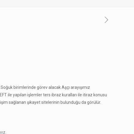
Soğuk birimlerinde görev alacak Aşçı arayışımız
FT ile yapılan işlemler ters ibraz kuralları ile itiraz konusu
rişim sağlanan şikayet sitelerinin bulunduğu da görülür.
yız.