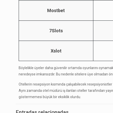
Mostbet
7Slots
Xslot
Böylelikle üyeler daha güvenilir ortamda oyunlarını oynamakta
neredeyse imkansızdır. Bu nedenle sitelere üye olmadan önce l
Otellerin resepsiyon kısmında çalışabilecek resepsiyonistler is
Aynı zamanda otel müdürü iş ilanları oteller tarafından ya
göstermemesi büyük bir eksiklik olurdu.
Entradas relacionadas