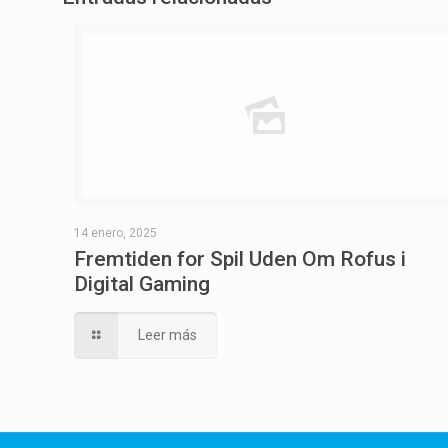
14 enero, 2025
Fremtiden for Spil Uden Om Rofus i
Digital Gaming
Leer más