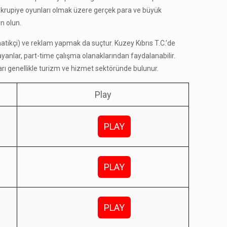
 krupiye oyunları olmak üzere gerçek para ve büyük
n olun.
matikçi) ve reklam yapmak da suçtur. Kuzey Kıbrıs T.C.’de
arayanlar, part-time çalışma olanaklarından faydalanabilir.
arı genellikle turizm ve hizmet sektöründe bulunur.
Play
PLAY
PLAY
PLAY