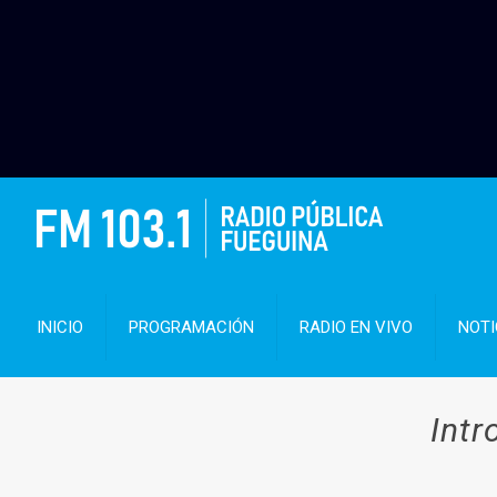
INICIO
PROGRAMACIÓN
RADIO EN VIVO
NOTI
Intr