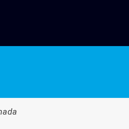
anada