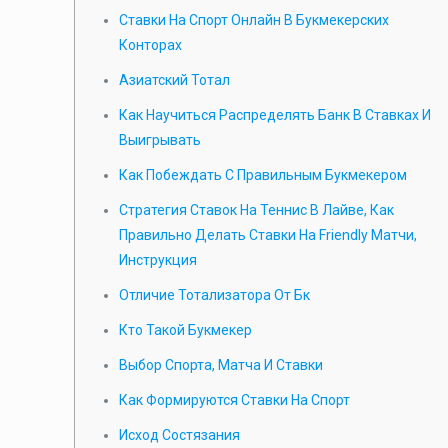
Ставки На Спорт Онлайн В Букмекерских
Конторах
Азиатский Тотал
Как Научиться Распределять Банк В Ставках И
Выигрывать
Как Побеждать С Правильным Букмекером
Стратегия Ставок На Теннис В Лайве, Как
Правильно Делать Ставки На Friendly Матчи,
Инструкция
Отличие Тотализатора От Бк
Кто Такой Букмекер
Выбор Спорта, Матча И Ставки
Как Формируются Ставки На Спорт
Исход Состязания