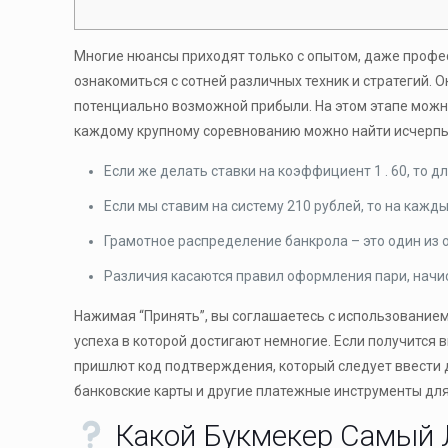
Многие нюансы приходят только с опытом, даже профес
ознакомиться с сотней различных техник и стратегий.
потенциально возможной прибыли. На этом этапе можн
каждому крупному соревнованию можно найти исчерп
Если же делать ставки на коэффициент 1 . 60, то д
Если мы ставим на систему 210 рублей, то на кажды
Грамотное распределение банкрола – это один из 
Различия касаются правил оформления пари, начис
Нажимая “Принять”, вы соглашаетесь с использованием 
успеха в которой достигают немногие. Если получится в
пришлют код подтверждения, который следует ввести 
банковские карты и другие платежные инструменты для
Какой Букмекер Самый 