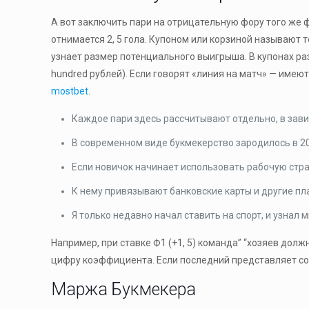
А вот заключить пари на отрицательную фору того же ф
отнимается 2, 5 гола. Купоном или корзиной называют 
узнает размер потенциального выигрыша. В купонах ра
hundred рублей). Если говорят «линия на матч» — имеют
mostbet
.
Каждое пари здесь рассчитывают отдельно, в зав
В современном виде букмекерство зародилось в 20
Если новичок начинает использовать рабочую стра
К нему привязывают банковские карты и другие пл
Я только недавно начал ставить на спорт, и узнал 
Например, при ставке Ф1 (+1, 5) команда” “хозяев долж
цифру коэффициента. Если последний представляет со
Маржа Букмекера