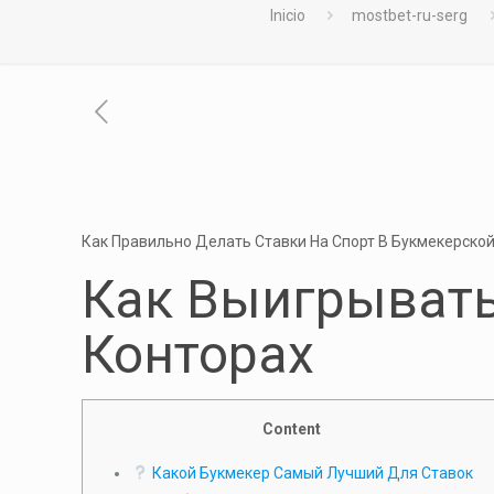
Inicio
mostbet-ru-serg
Как Правильно Делать Ставки На Спорт В Букмекерско
Как Выигрывать
Конторах
Content
Какой Букмекер Самый Лучший Для Ставок