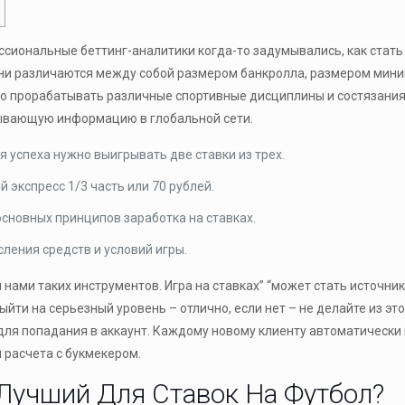
сиональные беттинг-аналитики когда-то задумывались, как стать
 Они различаются между собой размером банкролла, размером мин
о прорабатывать различные спортивные дисциплины и состязания.
ывающую информацию в глобальной сети.
ля успеха нужно выигрывать две ставки из трех.
й экспресс 1/3 часть или 70 рублей.
основных принципов заработка на ставках.
ления средств и условий игры.
нами таких инструментов. Игра на ставках” “может стать источник
ыйти на серьезный уровень – отлично, если нет – не делайте из эт
для попадания в аккаунт. Каждому новому клиенту автоматически
 расчета с букмекером.
Лучший Для Ставок На Футбол?