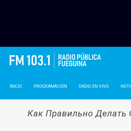
INICIO
PROGRAMACIÓN
RADIO EN VIVO
NOTI
Как Правильно Делать 