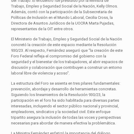
del Trabajo. El encuentro fue presidido por la Ministra de
Trabajo, Empleo y Seguridad Social de la Nación, Kelly Olmos.
Además, contó con la participación de la Subsecretaria de
Políticas de Inclusión en el Mundo Laboral, Cecilia Cross, la
Directora de Asuntos Jurídicos de la UOCRA Marta Pujadas,
representantes de la OIT entre otros.
El Ministerio de Trabajo, Empleo y Seguridad Social de la Nación
concretó la creación de este espacio mediante la Resolución
930/23. Al respecto, Fernández aseguró que “la creación de este
Foro Federal refleja el compromiso del gobierno con la
seguridad y el bienestar de los trabajadores, al abrir espacios de
discusión y colaboración que contribuyen a construir un entorno
laboral libre de violencia y acoso”.
La estructura del Foro se asienta en tres pilares fundamentales:
prevención, abordaje y desarrollo de herramientas concretas.
Siguiendo los lineamientos de la Resolución 930/23, la
participación en el foro ha sido habilitada para diversas partes
interesadas, incluyendo el sector público nacional y provincial,
empleadores, sindicatos y la sociedad civil. Este enfoque
tripartito asegura la inclusión de todas las voces y perspectivas
necesarias para abordar de manera efectiva la problemática.
La Ministra Fernández enfatizó la importancia del diálogo