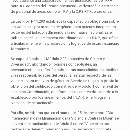
llevó adelante una capacitación en las instalaciones del IPRA
para 108 agentes del Estado provincial. Se destacó la asistencia
de personal de áreas como el I.P.V. y la C.P.S.P.T.F., entre otras.
La Ley Prov. N° 1.293 establece la capacitación obligatoria sobre
las violencias por razones de género para quienes integran los
poderes del Estado, adhiriendo a la normativa nacional. Este
trabajo se realiza de manera coordinada con el I.P.A.P., que oficia
articuladamente en la preparación y logística de estas instancias
formativas.
Se capacitó sobre el Módulo 2 “Perspectiva de Género y
Diversidad”, abordando nociones conceptuales, un
acercamiento a la reflexión sobre otras masculinidades posibles
y las responsabilidades del personal estatal respecto de las
violencias por motivos de géneros. Siendo un requisito previo la
obtención del certificado correlativo del Módulo 1 con el aval de
la misma Coordinación, que formula sus contenidos acorde a lo
establecido por los lineamientos del I.N.A.P., en el Programa
Nacional de capacitación.
Por ello, se informa que en el marco del 25 de noviembre “Día
Internacional de la Eliminación de la Violencia Contra la Mujer” se
lanzará la capacitación del Módulo 3 sobre “Violencias por
motivos de Género”, brindando así una proyección concreta