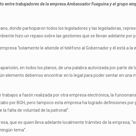
icto entre trabajadores de la empresa Ambassador Fueguina y el grupo emp
rano, donde participaron todos los legisladores y las legisladoras, rep
mbiente hizo un repaso sobre las gestiones que se llevan adelante por p
empresa “solamente le atiende el teléfono al Gobernador y él está a la e
esaparición, en todos los planos, de una palabra autorizada por parte de
algún elemento debemos encontrar en lo legal para poder sentar en una me
e trabajos a fasón realizada por otra empresa electrónica, la funcionar
a cabo por BGH, pero tampoco esta empresa ha logrado definiciones por
 la falta de voluntad de la patronal”.
empresa, que es quien lleva adelante localmente trámites de la empresa,
 ningún tema”.