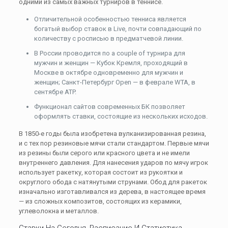
одними из самых важных турниров в теннисе.
Отличительной особенностью тенниса является
богатый выбор ставок в Live, почти совпадающий по
количеству с росписью в предматчевой линии.
В России проводится по a couple of турнира для
мужчин и женщин — Кубок Кремля, проходящий в
Москве в октябре одновременно для мужчин и
женщин; Санкт-Петербург Open — в феврале WTA, в
сентябре ATP.
Функционал сайтов современных БК позволяет
оформлять ставки, состоящие из нескольких исходов.
В 1850-е годы была изобретена вулканизированная резина,
и с тех пор резиновые мячи стали стандартом. Первые мячи
из резины были серого или красного цвета и не имели
внутреннего давления. Для нанесения ударов по мячу игрок
использует ракетку, которая состоит из рукоятки и
округлого обода с натянутыми струнами. Обод для ракеток
изначально изготавливался из дерева, в настоящее время
— из сложных композитов, состоящих из керамики,
углеволокна и металлов.