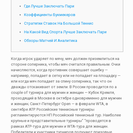
Где Лучше Заключать Пари
Коэффициенты Букмекеров
Стратегии Ставок На Большой Теннис
На Какой Вид Спорта Лучше Заключать Пари
Обзоры Матчей И Аналитика
Когда игрок ударяет по мячу, мяч должен приземлиться на
стороне соперника, чтобы мяч считался правильным. Очки
начисляются, когда противник совершает ошибку —
например, попадает в сетку или не попадает на площадку —
или когда мяч попадает за спину соперника, так что он
дважды отскакивает от земли. В России проводится по a
couple of турнира для мужчин и женщин — Кубок Кремля,
проходящий в Москве в октябре одновременно для мужчин
и женщин; Санкт-Петербург Open — в феврале WTA, в
сентябре ATP. Российские теннисные турниры
регламентируются НП Российский теннисный тур. Наиболее
крупные и представительные турниры” “проводятся в
рамках ATP-тура для мужчин и WTA-тура для женщин.
Победители и участники турниров получают призовые