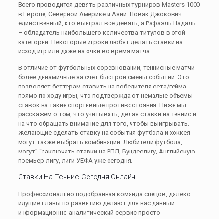
Всего проводится девять различных турниров Masters 1000
в Европе, Северной Америке и Азии. Новак Джокович –
единственный, кто выиграл все девять, а Рафаэль Надаль
– обладатель наибольшего количества титулов в этой
категории. Некоторые игроки любят делать ставки на
исход игр или даже на очки во время матча.
В отличие от футбольных соревнований, теннисные матчи
более динамичные за счет быстрой смены событий. Это
позволяет беттерам ставить на победителя сета/гейма
прямо по ходу игры, что подтверждают немалые объемы
ставок на такие спортивные противостояния. Ниже мы
расскажем о том, что учитывать, делая ставки на теннис и
на что обращать внимание для того, чтобы выигрывать.
Желающие сделать ставку на события футбола и хоккея
могут также выбрать комбинации. Любители футбола,
могут” “заключать ставки на РПЛ, Бундеслигу, Английскую
премьер-лигу, лиги УЕФА уже сегодня.
Ставки На Теннис Сегодня Онлайн
Профессионально подобранная команда спецов, далеко
идущие планы по развитию делают для нас данный
информационно-аналитический сервис просто