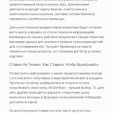
приветственный бонус и начать игру. Для внесения
депозита подходят карты банков, электронные и
криптовалютные кошельки, системы онлайн-банкинга,
терминалы и мобильные переводы.
Для качественной предматчевой аналитики будет полезен
матч-центр и архивы со статистической информацией.
Букмекеры из нашего рейтинга предлагают своим клиентам
максимум данных для анализа и прямые трансляции матчей
для отслеживания игр. Процент букмекера на пари в
теннисе не слишком высок, но топовому футболу уступает
ощутимо.
Ставки На Теннис: Как Ставить Чтобы Выигрывать
Посмотреть информацию о наших предположениях исхода
того или иного спортивного мероприятия можно в разделе
Прогнозы. Если вы разбираетесь в спорте и хотите
попробовать свои силы, БК БетБум – лучший выбор. То, для
чего другим приходится держать открытыми сразу
несколько вкладок в браузере, пользователям Oddspedia
доступно в одной.
На долгосрочные ставки, кстати, часто достаточно