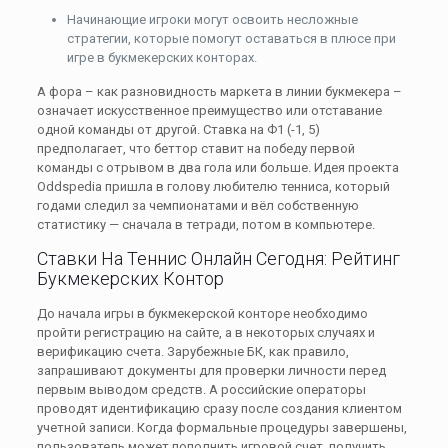
Начинающие игроки могут освоить несложные
стратегии, которые помогут оставаться в плюсе при
игре в букмекерских конторах.
А фора – как разновидность маркета в линии букмекера –
означает искусственное преимущество или отставание
одной команды от другой. Ставка на Ф1 (-1, 5)
предполагает, что беттор ставит на победу первой
команды с отрывом в два гола или больше. Идея проекта
Oddspedia пришла в голову любителю тенниса, который
годами следил за чемпионатами и вёл собственную
статистику — сначала в тетради, потом в компьютере.
Ставки На Теннис Онлайн Сегодня: Рейтинг
Букмекерских Контор
До начала игры в букмекерской конторе необходимо
пройти регистрацию на сайте, а в некоторых случаях и
верификацию счета. Зарубежные БК, как правило,
запрашивают документы для проверки личности перед
первым выводом средств. А российские операторы
проводят идентификацию сразу после создания клиентом
учетной записи. Когда формальные процедуры завершены,
пользователь может пополнить игровой счет, получить