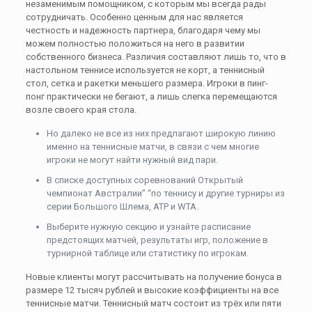
незаменимым помощником, с которым мы всегда рады
сотрудничать. Особенно ценным для нас является
честность и надежность партнера, благодаря чему мы
можем полностью положиться на него в развитии
собственного бизнеса. Различия составляют лишь то, что в
настольном теннисе используется не корт, а теннисный
стол, сетка и ракетки меньшего размера. Игроки в пинг-
понг практически не бегают, а лишь слегка перемещаются
возле своего края стола.
Но далеко не все из них предлагают широкую линию
именно на теннисные матчи, в связи с чем многие
игроки не могут найти нужный вид пари.
В списке доступных соревнований Открытый
чемпионат Австралии” “по теннису и другие турниры из
серии Большого Шлема, ATP и WTA.
Выберите нужную секцию и узнайте расписание
предстоящих матчей, результаты игр, положение в
турнирной таблице или статистику по игрокам.
Новые клиенты могут рассчитывать на получение бонуса в
размере 12 тысяч рублей и высокие коэффициенты на все
теннисные матчи. Теннисный матч состоит из трёх или пяти