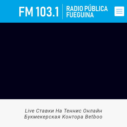
Live Ставки На Теннис Онлайн
Букмекерская Контора Betboo