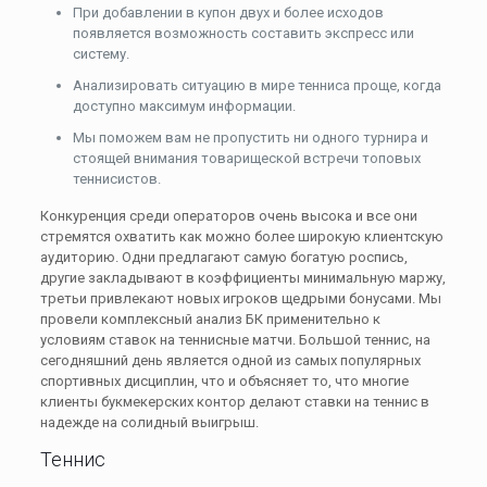
При добавлении в купон двух и более исходов
появляется возможность составить экспресс или
систему.
Анализировать ситуацию в мире тенниса проще, когда
доступно максимум информации.
Мы поможем вам не пропустить ни одного турнира и
стоящей внимания товарищеской встречи топовых
теннисистов.
Конкуренция среди операторов очень высока и все они
стремятся охватить как можно более широкую клиентскую
аудиторию. Одни предлагают самую богатую роспись,
другие закладывают в коэффициенты минимальную маржу,
третьи привлекают новых игроков щедрыми бонусами. Мы
провели комплексный анализ БК применительно к
условиям ставок на теннисные матчи. Большой теннис, на
сегодняшний день является одной из самых популярных
спортивных дисциплин, что и объясняет то, что многие
клиенты букмекерских контор делают ставки на теннис в
надежде на солидный выигрыш.
Теннис