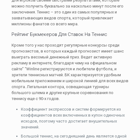
для игроков своими быстрыми результатами, которые
можно получить буквально за насколько минут после его
заключения. Теннис – это один из самых популярных и
захватывающих видов спорта, который привлекает
миллионы фанатов со всего мира.
Рейтинг Букмекеров Для Ставок На Теннис
Кроме того у нас проходят регулярные конкурсы среди
прогнозистов, в которых каждый прогнозист имеет шанс
выиграть весомый денежный приз. Ведет активную
рекламу в интернете, благодаря чему на официальном
сайте” “Winline регистрируются и любители футбола, и
зрители теннисных матчей. БК характеризуется удобным
мобильным приложением и широкой линией для всех видов
спорта. Легальная контора, освещающая турниры
большого шлема и другие крупные соревнования по
теннису еще с 90-х годов.
Коэффициент экспрессов и систем формируется из
коэффициентов всех включенных в купон одиночных
исходов, поэтому часто достигает внушительных
значений.
Большой теннис, на сегодняшний день является одной