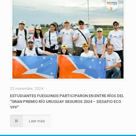
22 noviembre, 2024
ESTUDIANTES FUEGUINOS PARTICIPARON EN ENTRE RÍOS DEL
“GRAN PREMIO RÍO URUGUAY SEGUROS 2024 – DESAFIO ECO
YPF”
Leer más