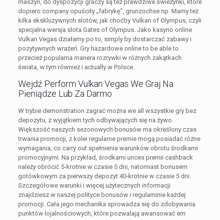
maszyn, do dyspozycji graczy są też prawdziwe świeżynki, które
dopiero company opuściły „fabrykę”, grunzochse np. Mamy też
kilka ekskluzywnych slotów, jak choćby Vulkan of Olympus, czyli
specjalna wersja slota Gates of Olympus. Jako kasyno online
Vulkan Vegas działamy po to, simply by dostarczać zabawy i
pozytywnych wrażeń. Gry hazardowe online to be able to
przecież popularna manera rozrywki w różnych zakątkach
świata, w tym również i actually w Polsce.
Wejdź Perform Vulkan Vegas We Graj Na
Pieniądze Lub Za Darmo
W trybie demonstration zagrać można we all wszystkie gry bez
depozytu, z wyjątkiem tych odbywających się na żywo.
Większość naszych sezonowych bonusów ma określony czas
trwania promocji, z kolei regularne premie mogą posiadać różne
wymagania, co carry out spełnienia warunków obrotu środkami
promocyjnymi. Na przykład, środkami unces premii cashback
należy obrócić 5-krotnie w czasie 5 dni, natomiast bonusem
gotówkowym za pierwszy depozyt 40-krotnie w czasie 5 dni.
Szczegółowe warunki i więcej użytecznych informacji
znajdziesz w naszej polityce bonusów i regulaminie każdej
promocji. Cała jego mechanika sprowadza się do zdobywania
punktów lojalnościowych, które pozwalają awansować em