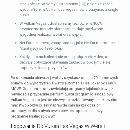
mhh kolejne poziomy (99) i statusy (10), gdzie za każde
wydane 30 zł w Vulkan Las vegas można otrzymać a single
punkt.
W Vulkan Vegas udostępniamy też różne, w 100%
bezpieczne metody płatności, co daje możliwość
wygodnej realizacji wpłat oraz wypłat.
Net Entertainment, znany bardziej jako NetEnt to producent”
“działający od 1996 roku.
Każdy jego ruch śledzi się przez połączenie video, a
decyzję dotyczące stawiania zakładów podejmuje się
poprzez klikanie przycisków.
Po dokonaniu pierwszej wpłaty uzyskasz od nas 70 darmowych
spinów do wykorzystania watts automacie Fire Joker od Play’n
MOVE. Graczom, którzy uwielbiają programy lojalnościowe, z
pewnością przypadnie perform gustu program lojalnościowy
Vulkan Vegas, bo jest on niezwykle rozbudowany i czeka w nim
mnóstwo korzyści. Tak naprawdę cała nasza ocasion
promocyjna dla stałych bywalców jest oparta na naszym
programie lojalnościowym.
Logowanie Do Vulkan Las Vegas W Wersji