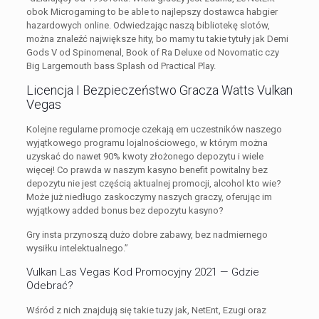
obok Microgaming to be able to najlepszy dostawca habgier
hazardowych online. Odwiedzając naszą bibliotekę slotów,
można znaleźć największe hity, bo mamy tu takie tytuły jak Demi
Gods V od Spinomenal, Book of Ra Deluxe od Novomatic czy
Big Largemouth bass Splash od Practical Play.
Licencja I Bezpieczeństwo Gracza Watts Vulkan
Vegas
Kolejne regularne promocje czekają em uczestników naszego
wyjątkowego programu lojalnościowego, w którym można
uzyskać do nawet 90% kwoty złożonego depozytu i wiele
więcej! Co prawda w naszym kasyno benefit powitalny bez
depozytu nie jest częścią aktualnej promocji, alcohol kto wie?
Może już niedługo zaskoczymy naszych graczy, oferując im
wyjątkowy added bonus bez depozytu kasyno?
Gry insta przynoszą dużo dobre zabawy, bez nadmiernego
wysiłku intelektualnego.”
Vulkan Las Vegas Kod Promocyjny 2021 — Gdzie
Odebrać?
Wśród z nich znajdują się takie tuzy jak, NetEnt, Ezugi oraz