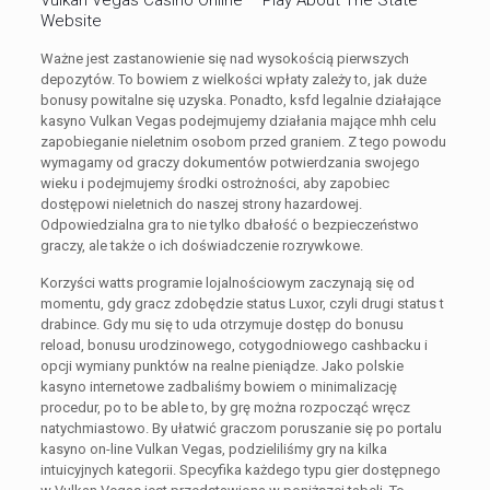
Vulkan Vegas Casino Online – Play About The State
Website
Ważne jest zastanowienie się nad wysokością pierwszych
depozytów. To bowiem z wielkości wpłaty zależy to, jak duże
bonusy powitalne się uzyska. Ponadto, ksfd legalnie działające
kasyno Vulkan Vegas podejmujemy działania mające mhh celu
zapobieganie nieletnim osobom przed graniem. Z tego powodu
wymagamy od graczy dokumentów potwierdzania swojego
wieku i podejmujemy środki ostrożności, aby zapobiec
dostępowi nieletnich do naszej strony hazardowej.
Odpowiedzialna gra to nie tylko dbałość o bezpieczeństwo
graczy, ale także o ich doświadczenie rozrywkowe.
Korzyści watts programie lojalnościowym zaczynają się od
momentu, gdy gracz zdobędzie status Luxor, czyli drugi status t
drabince. Gdy mu się to uda otrzymuje dostęp do bonusu
reload, bonusu urodzinowego, cotygodniowego cashbacku i
opcji wymiany punktów na realne pieniądze. Jako polskie
kasyno internetowe zadbaliśmy bowiem o minimalizację
procedur, po to be able to, by grę można rozpocząć wręcz
natychmiastowo. By ułatwić graczom poruszanie się po portalu
kasyno on-line Vulkan Vegas, podzieliliśmy gry na kilka
intuicyjnych kategorii. Specyfika każdego typu gier dostępnego