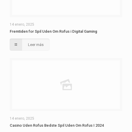
14 enero, 2025
Fremtiden for Spil Uden Om Rofus i Digital Gaming
Leer más
14 enero, 2025
Casino Uden Rofus Bedste Spil Uden Om Rofus I 2024