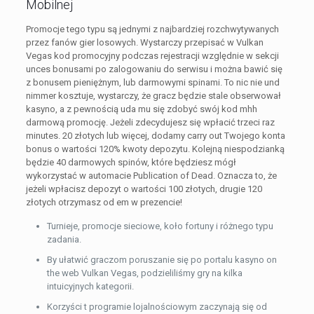
Mobilnej
Promocje tego typu są jednymi z najbardziej rozchwytywanych
przez fanów gier losowych. Wystarczy przepisać w Vulkan
Vegas kod promocyjny podczas rejestracji względnie w sekcji
unces bonusami po zalogowaniu do serwisu i można bawić się
z bonusem pieniężnym, lub darmowymi spinami. To nic nie und
nimmer kosztuje, wystarczy, że gracz będzie stale obserwował
kasyno, a z pewnością uda mu się zdobyć swój kod mhh
darmową promocję. Jeżeli zdecydujesz się wpłacić trzeci raz
minutes. 20 złotych lub więcej, dodamy carry out Twojego konta
bonus o wartości 120% kwoty depozytu. Kolejną niespodzianką
będzie 40 darmowych spinów, które będziesz mógł
wykorzystać w automacie Publication of Dead. Oznacza to, że
jeżeli wpłacisz depozyt o wartości 100 złotych, drugie 120
złotych otrzymasz od em w prezencie!
Turnieje, promocje sieciowe, koło fortuny i różnego typu
zadania.
By ułatwić graczom poruszanie się po portalu kasyno on
the web Vulkan Vegas, podzieliliśmy gry na kilka
intuicyjnych kategorii.
Korzyści t programie lojalnościowym zaczynają się od