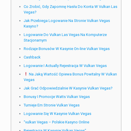
Co Zrobić, Gdy Zapomnę Hasła Do Konta W Vulkan Las
Vegas?
Jak Przebiega Logowanie Na Stronie Vulkan Vegas
Kasyno?
Logowanie Do Vulkan Las Vegas Na Komputerze
Stacjonarnym
Rodzaje Bonusów W Kasynie On-line Vulkan Vegas
Cashback
Logowanie I Actually Rejestracja W Vulkan Vegas
Na Jaką Wartość Opiewa Bonus Powitalny W Vulkan
Vegas
Jak Grać Odpowiedzialnie W Kasynie Vulkan Vegas?
Bonusy I Promocje Watts Vulkan Vegas
Turnieje Em Stronie Vulkan Vegas
Logowanie Się W Kasynie Vulkan Vegas
“vulkan Vegas – Polskie Kasyno Online
Rejestracja W Kasynie Vulkan Vegas”