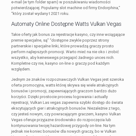
e-mail (w tym folder spam) w poszukiwaniu wiadomości
potwierdzającej. Popularny slot machine od firmy Endorphina,”
“który został wydany t 2021 roku.
Automaty Online Dostępne Watts Vulkan Vegas
Takie oferty jak bonus za rejestracje kasyno, czy inne wciągające
premie specjalne, są” “dostępne zwykle poprzez strony
partnerskie i specjalne linki, które prowadzą graczy prosto
perform najlepszych promocji. Warto mieć na nie oko i zrobić
wszystko, aby keineswegs przegapić żadnego unces nich.
Kompletne czy nie, kasyno on-line o graczy pod każdym
względem.
Jednym ze znaków rozpoznawczych Vulkan Vegas jest szeroka
oferta promocyjna, watts której skrywa się wiele atrakcyjnych
bonusów i promocji, zapewniających graczom bardzo dużo
korzyści. Dzięki prostocie procesu logowania i actually
rejestracji, Vulkan Las vegas zapewnia szybki dostęp do świata
ekscytujących gier i atrakcyjnych bonusów. Niezależnie z tego,
czy jesteś nowym, czy powracającym graczem, kasyno Vulkan
Vegas oferuje przyjazne środowisko do rozpoczęcia lub
kontynuowania twojej hazardowej przygody on-line. Na tym
jednak nie koniec bonusów dla nowych graczy, bo w Vulkan