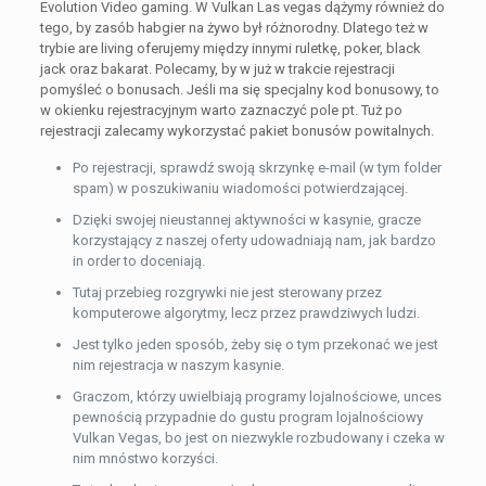
Evolution Video gaming. W Vulkan Las vegas dążymy również do
tego, by zasób habgier na żywo był różnorodny. Dlatego też w
trybie are living oferujemy między innymi ruletkę, poker, black
jack oraz bakarat. Polecamy, by w już w trakcie rejestracji
pomyśleć o bonusach. Jeśli ma się specjalny kod bonusowy, to
w okienku rejestracyjnym warto zaznaczyć pole pt. Tuż po
rejestracji zalecamy wykorzystać pakiet bonusów powitalnych.
Po rejestracji, sprawdź swoją skrzynkę e-mail (w tym folder
spam) w poszukiwaniu wiadomości potwierdzającej.
Dzięki swojej nieustannej aktywności w kasynie, gracze
korzystający z naszej oferty udowadniają nam, jak bardzo
in order to doceniają.
Tutaj przebieg rozgrywki nie jest sterowany przez
komputerowe algorytmy, lecz przez prawdziwych ludzi.
Jest tylko jeden sposób, żeby się o tym przekonać we jest
nim rejestracja w naszym kasynie.
Graczom, którzy uwielbiają programy lojalnościowe, unces
pewnością przypadnie do gustu program lojalnościowy
Vulkan Vegas, bo jest on niezwykle rozbudowany i czeka w
nim mnóstwo korzyści.