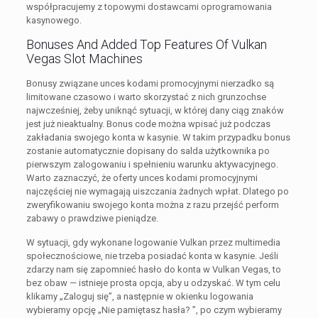
współpracujemy z topowymi dostawcami oprogramowania
kasynowego.
Bonuses And Added Top Features Of Vulkan
Vegas Slot Machines
Bonusy związane unces kodami promocyjnymi nierzadko są
limitowane czasowo i warto skorzystać z nich grunzochse
najwcześniej, żeby uniknąć sytuacji, w której dany ciąg znaków
jest już nieaktualny. Bonus code można wpisać już podczas
zakładania swojego konta w kasynie. W takim przypadku bonus
zostanie automatycznie dopisany do salda użytkownika po
pierwszym zalogowaniu i spełnieniu warunku aktywacyjnego.
Warto zaznaczyć, że oferty unces kodami promocyjnymi
najczęściej nie wymagają uiszczania żadnych wpłat. Dlatego po
zweryfikowaniu swojego konta można z razu przejść perform
zabawy o prawdziwe pieniądze.
W sytuacji, gdy wykonane logowanie Vulkan przez multimedia
społecznościowe, nie trzeba posiadać konta w kasynie. Jeśli
zdarzy nam się zapomnieć hasło do konta w Vulkan Vegas, to
bez obaw — istnieje prosta opcja, aby u odzyskać. W tym celu
klikamy „Zaloguj się”, a następnie w okienku logowania
wybieramy opcję „Nie pamiętasz hasła? ”, po czym wybieramy