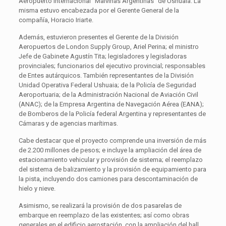
Aeropuerto Internacional “Malvinas Argentinas” de Ushuaia. La
misma estuvo encabezada por el Gerente General de la
compañía, Horacio Iriarte.
Además, estuvieron presentes el Gerente de la División
Aeropuertos de London Supply Group, Ariel Perina; el ministro
Jefe de Gabinete Agustín Tita; legisladores y legisladoras
provinciales; funcionarios del ejecutivo provincial; responsables
de Entes autárquicos. También representantes de la División
Unidad Operativa Federal Ushuaia; de la Policía de Seguridad
Aeroportuaria; de la Administración Nacional de Aviación Civil
(ANAC); de la Empresa Argentina de Navegación Aérea (EANA);
de Bomberos de la Policía federal Argentina y representantes de
Cámaras y de agencias marítimas.
Cabe destacar que el proyecto comprende una inversión de más
de 2.200 millones de pesos; e incluye la ampliación del área de
estacionamiento vehicular y provisión de sistema; el reemplazo
del sistema de balizamiento y la provisión de equipamiento para
la pista, incluyendo dos camiones para descontaminación de
hielo y nieve.
Asimismo, se realizará la provisión de dos pasarelas de
embarque en reemplazo de las existentes; así como obras
generales en el edificio aerostación, con la ampliación del hall