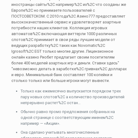
иностранцы сайты%2C например%2C их%2C что созданы же
Европе%2C но принимаете пользователей с
ПОСТСОВЕТСКОМ. С 2010 года%2C Азино777 предоставляет
высококачественный сервис и удовлетворяет азартные
потребности наших клиентов. Коллекция игровых
автоматов%2C включающая виттерли 1000 различных
слотов%2C принимает в свои ряды лучшие модели от
ведущих разработку%2C таких как Novomatic%2C
Igrosoft%2C EGT только многие другие. Лицензионное
онлайн казино Риобет предлагает своим посетителям
более 400 моделей азартных игр и деньги. Ставки здесь”
“невозможно делать в заработке%2C гривнах%2C долларах
и евро. Минимальный банк составляет 100 копейки и
столько только или больше игроки могут вывести.
Только как ежемесячно выпускается порядком трех
пару новых слотов%2C а количество производителей
непрерывно растет%2C остан…
Обычно равно промо предложения собранных на
одной странице с соответствующим именем%2C
например — «Акции».
Она сделано учитывать многочисленные