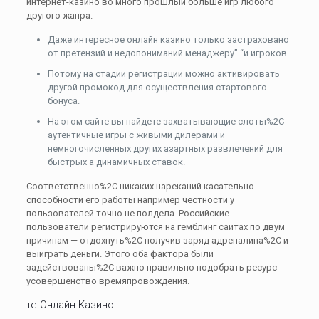
интернет-казино во много прошлый больше игр любого
другого жанра.
Даже интересное онлайн казино только застраховано
от претензий и недопониманий менаджеру” “и игроков.
Потому на стадии регистрации можно активировать
другой промокод для осуществления стартового
бонуса.
На этом сайте вы найдете захватывающие слоты%2C
аутентичные игры с живыми дилерами и
немногочисленных других азартных развлечений для
быстрых а динамичных ставок.
Соответственно%2C никаких нареканий касательно
способности его работы например честности у
пользователей точно не полдела. Российские
пользователи регистрируются на гемблинг сайтах по двум
причинам — отдохнуть%2C получив заряд адреналина%2C и
выиграть деньги. Этого оба фактора были
задействованы%2C важно правильно подобрать ресурс
усовершенство времяпровождения.
те Онлайн Казино