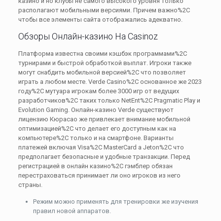
казино и но клубы не самого высокого уровня только
располагают мобильными версиями. Причем важно%2C
чтобы все элементы сайта отображались адекватно.
Обзоры Онлайн-казино На Casinoz
Платформа известна своими кэшбэк программами%2C
турнирами и быстрой обработкой выплат. Игроки также
могут снабдить мобильной версией%2C что позволяет
играть а любом месте. Verde Casino%2C основанное же 2023
году%2C мутуара игрокам более 3000 игр от ведущих
разработчиков%2C таких только NetEnt%2C Pragmatic Play и
Evolution Gaming. Онлайн-казино Verde существуют
лицензию Кюрасао же привлекает внимание мобильной
оптимизацией%2C что делает его доступным как на
компьютере%2C только и на смартфоне. Варианты
платежей включая Visa%2C MasterCard а Jeton%2C что
предполагает безопасные и удобные транзакции. Перед
регистрацией в онлайн казино%2C гэмблер обязан
перестраховаться принимает ли оно игроков из него
страны.
Режим можно применять для тренировки же изучения
правил новой аппаратов.