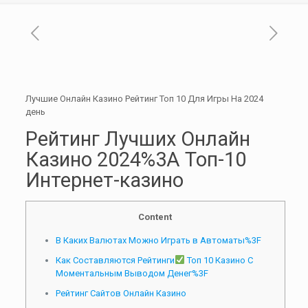
Лучшие Онлайн Казино Рейтинг Топ 10 Для Игры На 2024
день
Рейтинг Лучших Онлайн
Казино 2024%3A Топ-10
Интернет-казино
Content
В Каких Валютах Можно Играть в Автоматы%3F
Как Составляются Рейтинги
Топ 10 Казино С
Моментальным Выводом Денег%3F
Рейтинг Сайтов Онлайн Казино