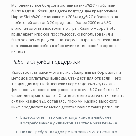
Мы оценить все бонусы и онлайн казино%2C чтобы вам
было надо выбрать для даже подходящее предложение.
Happy Slots%2C основанное в 2024 году%2C обращено на
любителей слотов%2C предлагая более 2000 игр%2C
включая слоты и настольные игры. Казино Happy Slots
привлекает игроков простецкостью использования и
быстрой регистрацией. Платформа направляет несколько
платежных способов и обеспечивает высокой скорость
выплат.
Работа Службы поддержки
Удобство платежей – это не же обширный выбор валют и
методов оплаты%2Fвыводы. Стандарт для отрасли – это
1-3 дня для карт и банковских переводов%2C сутки для
финансовых через электронные системы%2C не более 12
часов для криптовалют. Они не должно сковывать клиента
онлайн казино%2C оставаясь гибкими. Казино высокого
ниже предлагает не менее десятка валют таких регионов.
Видеослоты – это какое популярное и наиболее
востребованное у клиентов азартное развлечение.
Них не требуют каждой регистрации%2C открывают