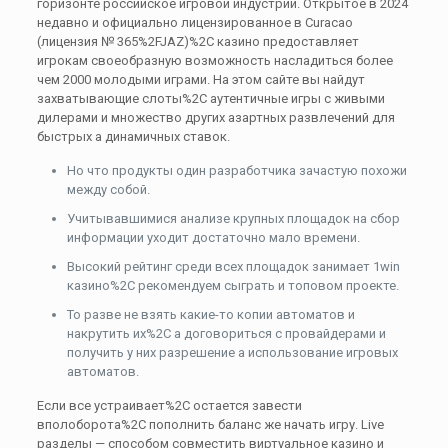
горизонте российское игровой индустрии. Открытое в 2024
недавно и официально лицензированное в Curacao
(лицензия № 365%2FJAZ)%2C казино предоставляет
игрокам своеобразную возможность насладиться более
чем 2000 молодыми играми. На этом сайте вы найдут
захватывающие слоты%2C аутентичные игры с живыми
дилерами и множество других азартных развлечений для
быстрых а динамичных ставок.
Но что продукты один разработчика зачастую похожи
между собой.
Учитывавшимися анализе крупных площадок на сбор
информации уходит достаточно мало времени.
Высокий рейтинг среди всех площадок занимает 1win
казино%2C рекомендуем сыграть и топовом проекте.
То разве не взять какие-то копии автоматов и
накрутить их%2C а договориться с провайдерами и
получить у них разрешение а использование игровых
автоматов.
Если все устраивает%2C остается завести
вполоборота%2C пополнить баланс же начать игру. Live
разделы — способом совместить виртуальное казино и