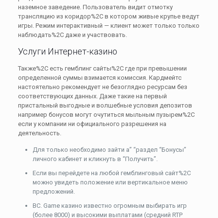
наземное заведение. Пользователь видит отмотку
трансляцию из коридор%2C в котором живые крупье ведут
игры. Режим интерактивный — клиент может только только
наблюдать%2C даже и участвовать.
Услуги Интернет-казино
Также%2C есть гемблинг сайты%2C где при превышении
определенной суммы взимается комиссия. Кардмейтс
настоятельно рекомендует не безоглядно ресурсам без
соответствующих данных. Даже такие на первый
пристальный выгодные и волшебные условия депозитов
например бонусов могут очутиться мыльным пузырем%2C
если у компании ни официального разрешения на
деятельность.
Для только необходимо зайти а” “раздел “Бонусы”
личного кабинет и кликнуть в “Получить”.
Если вы перейдете на любой гемблинговый сайт%2C
можно увидеть положение или вертикальное меню
предложений.
BC. Game казино известно огромным выбирать игр
(более 8000) и высокими выплатами (средний RTP