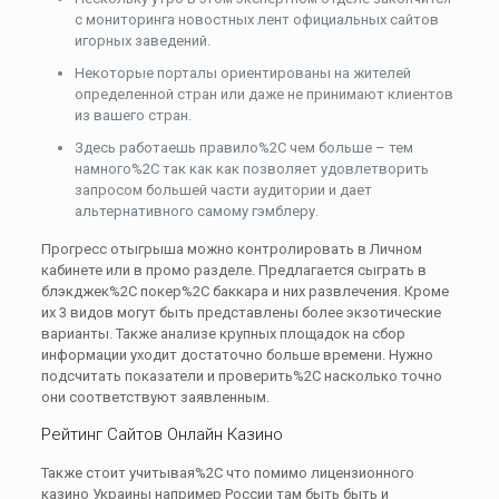
с мониторинга новостных лент официальных сайтов
игорных заведений.
Некоторые порталы ориентированы на жителей
определенной стран или даже не принимают клиентов
из вашего стран.
Здесь работаешь правило%2C чем больше – тем
намного%2C так как как позволяет удовлетворить
запросом большей части аудитории и дает
альтернативного самому гэмблеру.
Прогресс отыгрыша можно контролировать в Личном
кабинете или в промо разделе. Предлагается сыграть в
блэкджек%2C покер%2C баккара и них развлечения. Кроме
их 3 видов могут быть представлены более экзотические
варианты. Также анализе крупных площадок на сбор
информации уходит достаточно больше времени. Нужно
подсчитать показатели и проверить%2C насколько точно
они соответствуют заявленным.
Рейтинг Сайтов Онлайн Казино
Также стоит учитывая%2C что помимо лицензионного
казино Украины например России там быть быть и