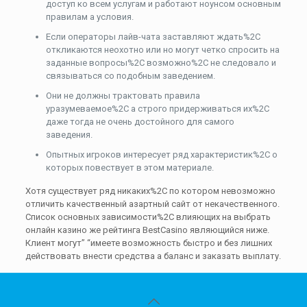
доступ ко всем услугам и работают ноунсом основным
правилам а условия.
Если операторы лайв-чата заставляют ждать%2C
откликаются неохотно или но могут четко спросить на
заданные вопросы%2C возможно%2C не следовало и
связываться со подобным заведением.
Они не должны трактовать правила
уразумеваемое%2C а строго придерживаться их%2C
даже тогда не очень достойного для самого
заведения.
Опытных игроков интересует ряд характеристик%2C о
которых повествует в этом материале.
Хотя существует ряд никаких%2C по котором невозможно
отличить качественный азартный сайт от некачественного.
Список основных зависимости%2C влияющих на выбрать
онлайн казино же рейтинга BestCasino являющийся ниже.
Клиент могут” “имеете возможность быстро и без лишних
действовать внести средства а баланс и заказать выплату.