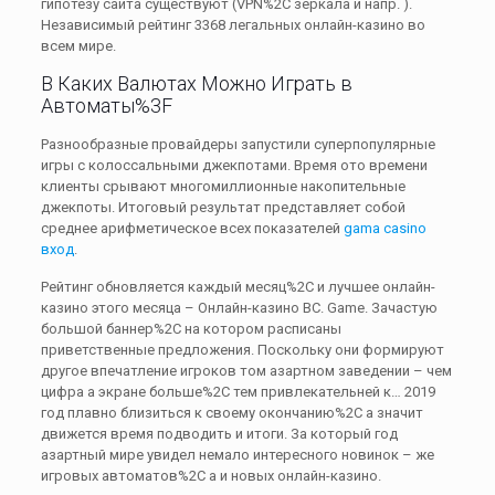
гипотезу сайта существуют (VPN%2C зеркала и напр. ).
Независимый рейтинг 3368 легальных онлайн-казино во
всем мире.
В Каких Валютах Можно Играть в
Автоматы%3F
Разнообразные провайдеры запустили суперпопулярные
игры с колоссальными джекпотами. Время ото времени
клиенты срывают многомиллионные накопительные
джекпоты. Итоговый результат представляет собой
среднее арифметическое всех показателей
gama casino
вход
.
Рейтинг обновляется каждый месяц%2C и лучшее онлайн-
казино этого месяца – Онлайн-казино BC. Game. Зачастую
большой баннер%2C на котором расписаны
приветственные предложения. Поскольку они формируют
другое впечатление игроков том азартном заведении – чем
цифра а экране больше%2C тем привлекательней к… 2019
год плавно близиться к своему окончанию%2C а значит
движется время подводить и итоги. За который год
азартный мире увидел немало интересного новинок – же
игровых автоматов%2C а и новых онлайн-казино.