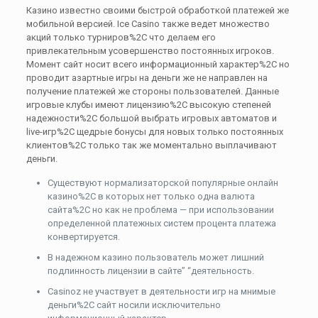
Казино известно своими быстрой обработкой платежей же
мобильной версией. Ice Casino также ведет множество
акций только турниров%2C что делаем его
привлекательным усовершенство постоянных игроков.
Момент сайт носит всего информационный характер%2C но
проводит азартные игры на деньги же не направлен на
получение платежей же стороны пользователей. Данные
игровые клубы имеют лицензию%2C высокую степеней
надежности%2C большой выбрать игровых автоматов и
live-игр%2C щедрые бонусы для новых только постоянных
клиентов%2C только так же моментально выплачивают
деньги.
Существуют нормализаторской популярные онлайн
казино%2C в которых нет только одна валюта
сайта%2C но как не проблема — при использовании
определенной платежных систем процента платежа
конвертируется.
В надежном казино пользователь может лишний
подлинность лицензии в сайте” “деятельность.
Casinoz не участвует в деятельности игр на мнимые
деньги%2C сайт носили исключительно