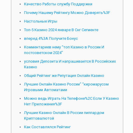
Качество Работы службу Поддержки
Почему Нашему Рейтингу Можно Доверять%3F
Настольные Игры
Топ-5 Казино 2024 январе В Снг Сегменте
вперед 4%3A Получите Бонус
Комментариев нему “топ Казино в России И
постсоветском 2024”
условия Депозита И напрашивается В Российских
Казино
Общий Рейтинг же Репутация Онлайн Казино
Лучшие Онлайн Казино России” “киромарусом
Игровыми Автоматами
Можно ведь Играть На Телефоне%2C Если У Казино
Нет Приложения%3F
Лучшие Казино Онлайн В России пиппардом
Криптовалютой
Как Составлялся Рейтинг