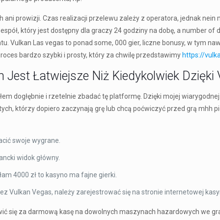
h ani prowizji. Czas realizacji przelewu zależy z operatora, jednak nein
pół, który jest dostępny dla graczy 24 godziny na dobę, a number of dn
u. Vulkan Las vegas to ponad some, 000 gier, liczne bonusy, w tym naw
roces bardzo szybki i prosty, który za chwilę przedstawimy
https://vul
Jest Łatwiejsze Niż Kiedykolwiek Dzięki 
em dogłębnie i rzetelnie zbadać tę platformę. Dzięki mojej wiarygodnej
a tych, którzy dopiero zaczynają grę lub chcą poćwiczyć przed grą mhh p
acić swoje wygrane.
ancki widok główny.
am 4000 zł to kasyno ma fajne gierki.
z Vulkan Vegas, należy zarejestrować się na stronie internetowej kasy
ć się za darmową kasę na dowolnych maszynach hazardowych we grac