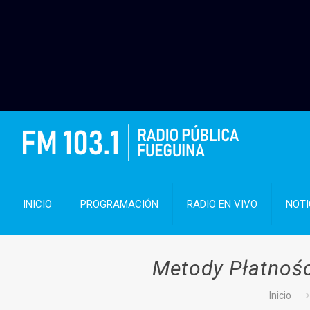
INICIO
PROGRAMACIÓN
RADIO EN VIVO
NOTI
Metody Płatnośc
Inicio