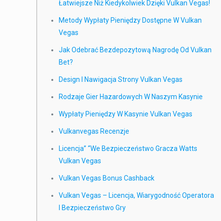
Łatwiejsze Niż Kiedykolwiek Dzięki Vulkan Vegas!
Metody Wypłaty Pieniędzy Dostępne W Vulkan
Vegas
Jak Odebrać Bezdepozytową Nagrodę Od Vulkan
Bet?
Design I Nawigacja Strony Vulkan Vegas
Rodzaje Gier Hazardowych W Naszym Kasynie
Wypłaty Pieniędzy W Kasynie Vulkan Vegas
Vulkanvegas Recenzje
Licencja” “We Bezpieczeństwo Gracza Watts
Vulkan Vegas
Vulkan Vegas Bonus Cashback
Vulkan Vegas – Licencja, Wiarygodność Operatora
I Bezpieczeństwo Gry