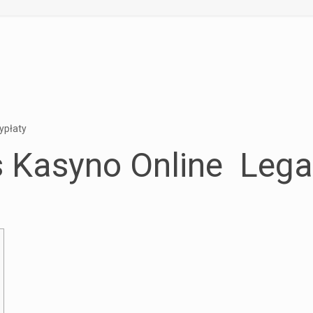
ypłaty
Kasyno Online ️ Lega