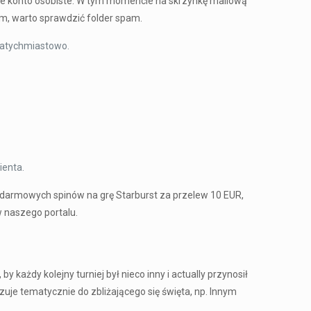
oje konto osobiste. W tym momencie na skrzynkę mailową
ym, warto sprawdzić folder spam.
 natychmiastowo.
ienta.
5 darmowych spinów na grę Starburst za przelew 10 EUR,
 naszego portalu.
każdy kolejny turniej był nieco inny i actually przynosił
zuje tematycznie do zbliżającego się święta, np. Innym