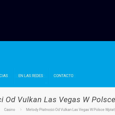
CIAS
EN LAS REDES
CONTACTO
i Od Vulkan Las Vegas W Polsce
Casino
Metody Płatności Od Vulkan Las Vegas W Polsce Wpłaty