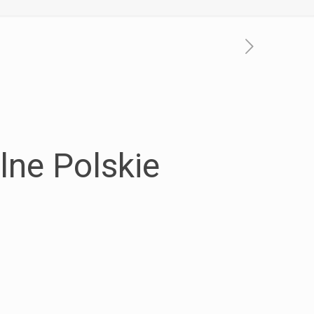
lne Polskie