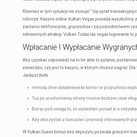
Również w tym sytuacji nie stosuje” “się opłat transakcyjnyc
robocze. Kasyno online Vulkan Vegas posiada wyszkolony zes
zarówno telefonicznie, grunzochse i za pośrednictwem czat
odmiennych atrakcji. Vulkan Todas las vegas logowanie to p
Wpłacanie I Wypłacanie Wygranych 
Aby uzyskać odpowiedź na to be able to pytanie, postanowił
stwierdzić, czy jest to kasyno, w którym chcesz zagrać. Dl
Jackpot Bells.
metodą chce doładowywać konto i w przyszłości wypł
Tuż po uruchomieniu strony można dostrzec iście eleg
Biorąc pod uwagę to, że wpłaciłam ponad zł a odzyskał
Aby skorzystać z bonusów i promocji oferowanych prze
W Vulkan Guess bonus bez depozytu pozwala graczom bawi