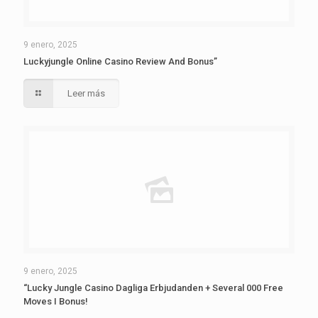
9 enero, 2025
Luckyjungle Online Casino Review And Bonus”
Leer más
9 enero, 2025
“Lucky Jungle Casino Dagliga Erbjudanden + Several 000 Free
Moves I Bonus!