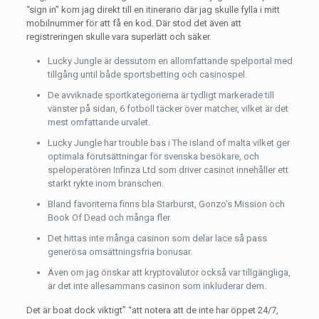
“sign in” kom jag direkt till en itinerario där jag skulle fylla i mitt
mobilnummer för att få en kod. Där stod det även att
registreringen skulle vara superlätt och säker.
Lucky Jungle är dessutom en allomfattande spelportal med
tillgång until både sportsbetting och casinospel.
De avviknade sportkategorierna är tydligt markerade till
vänster på sidan, 6 fotboll täcker över matcher, vilket är det
mest omfattande urvalet.
Lucky Jungle har trouble bas i The island of malta vilket ger
optimala förutsättningar för svenska besökare, och
speloperatören Infinza Ltd som driver casinot innehåller ett
starkt rykte inom branschen.
Bland favoriterna finns bla Starburst, Gonzo’s Mission och
Book Of Dead och många fler.
Det hittas inte många casinon som delar lace så pass
generösa omsättningsfria bonusar.
Även om jag önskar att kryptovalutor också var tillgängliga,
är det inte allesammans casinon som inkluderar dem.
Det är boat dock viktigt” “att notera att de inte har öppet 24/7,