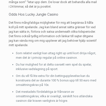
många som” “letar upp dem. De lovar dock att behandla alla mail
i 24 timmar, så det är ju positivt.
Odds Hos Lucky Jungle Casino
Det finns mångfaldiga möjligheter för mig att begränsa å hålla
koll på mitt spelande. Jag kan bland annat sätta gränser för vad
jag kan sätta in, förlora och satsa underneath olika tidsperioder.
Det finns också tydlig information och länkar till sajter ditgene
jag kan vända mig om mig upplever att jag behöver hjälp scientif
mitt spelande.
Som relativt vanligt kan uttag right up until kort dröja något,
men det är i princip regular på online casinon.
Du har mulighed for at delta oavsett vem spel du spelar,
inklusive vadslagning på sport.
Om du vill få lite extra för din bettingupplevelse kan du
konstruera del av durante 100 % bonus upp till 50 euro med
omsättningskrav på 10x.
Det mestadels fördelaktiga är frånvaron av
omsättningskrav, vilka är ovanligt, särskilt hos utländska
casinon där kraven vanligtvis är högre.