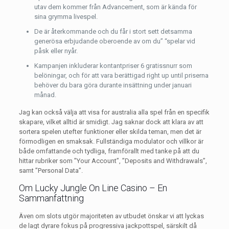
utav dem kommer från Advancement, som är kända för
sina grymma livespel.
De är återkommande och du får i stort sett detsamma
generösa erbjudande oberoende av om du” “spelar vid
påsk eller nyår.
Kampanjen inkluderar kontantpriser 6 gratissnurr som
belöningar, och för att vara berättigad right up until priserna
behöver du bara göra durante insättning under januari
månad.
Jag kan också välja att visa for australia alla spel från en specifik
skapare, vilket alltid är smidigt. Jag saknar dock att klara av att
sortera spelen utefter funktioner eller skilda teman, men det är
förmodligen en smaksak. Fullständiga modulator och villkor är
både omfattande och tydliga, framförallt med tanke på att du
hittar rubriker som ”Your Account”, ”Deposits and Withdrawals”,
samt ”Personal Data”.
Om Lucky Jungle On Line Casino – En
Sammanfattning
Även om slots utgör majoriteten av utbudet önskar vi att lyckas
de lagt dyrare fokus på progressiva jackpottspel, särskilt då