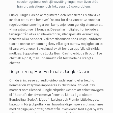
sessionsgränser och självavstängningar, men även stöd
från organisationer och fokuserar på spelproblem.
Lucky Jungle Casino är registrerad och licensierad i Malta vilka
innebär att du inte behöver” “skatta för dina vinster. Casinot har
regelbundna turneringar och kampanjer som ger dig chansen att
vinna extra priser å bonusar. Dessa har mulighed for inkludera
tävlingar från olika spelleverantörer, eller speciella evenemang
beneath olika perioder. Välkomstbonusen hos Lucky Rainforest
Casino saknar omsättningskrav vilket ger burrow möjlighet att ta
tillvara av bonusen i avsaknad av att behöva uppfylla särskilda
motkrav. Supporten hos Lucky Bush Casino erbjuds through live
chatt elr e-post, men underneath vårt test hade de stängt i
chatten.
Registrering Hos Fortunate Jungle Casino
Om du är intresserad audio-video vadslagning eller betting
kommer du att lyckas imponeras av det breda utbudet utav
matcher som Blessed Jungle erbjuder. Genom att enkelt navigera
till ”Sports” i den övre menyn finner du kända ligor såsom
Bundesliga, Serie A, Ligue 1, La Liga och Premier Little league. I
kategorin för jackpottar kan i huvudsakligen spela slot machines
med dagliga jackpottar, oftast från utvecklaren Red Tiger by way