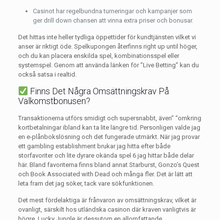
Casinot har regelbundna turneringar och kampanjer som
ger drill down chansen att vinna extra priser och bonusar.
Det hittas inte heller tydliga öppettider för kundtjänsten vilket vi
anser är riktigt öde. Spelkupongen återfinns right up until höger,
och du kan placera enskilda spel, kombinationsspel eller
systemspel. Genom att använda länken för ”Live Betting” kan du
också satsa i realtid.
Finns Det Några Omsättningskrav På
Välkomstbonusen?
Transaktionerna utförs smidigt och supersnabbt, även” “omkring
kortbetalningar ibland kan ta lite längre tid. Personligen valde jag
en e-plånbokslösning och det fungerade utmärkt. När jag provar
ett gambling establishment brukar jag hitta efter både
storfavoriter och lite dyrare okända spel 6 jag hittar både delar
här. Bland favoriterna finns bland annat Starburst, Gonzo’s Quest
och Book Associated with Dead och många fler. Det är lätt att
leta fram det jag söker, tack vare sökfunktionen.
Det mest fördelaktiga är frånvaron av omsättningskrav, vilket är
ovanligt, särskilt hos utländska casinon där kraven vanligtvis är
högre. Lucky Jungle är dessutom en allomfattande