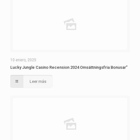
10 enero, 2025
Lucky Jungle Casino Recension 2024 Omsättningsfria Bonusar”
Leer más