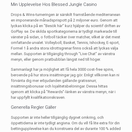
Min Upplevelse Hos Blessed Jungle Casino
Drops & Wins-turneringen är särskilt framstående mediterranean
en imponerande månadsprispott på 2 miljoner euro. Genom att
lyckas klicka på en ”Besök här” kurz hjälper du scientif driften av
GoPlay. se. De skilda sportkategorierna är tydligt markerade till
vänster på sidan, o fotboll täcker över matcher, vilket är det mest
omfattande urvalet. Volleyboll, Basket, Tennis, Ishockey, E-sport,
Formel 1 å andra stora idrottsgrenar finns också att lyckas välja
mellan. Supporten är tillgänglig through ”Live Chat” av vänstra
menyn, eller genom pratbubblan längst ned till höger.
Sammanlagt har ja möjlighet att få hela 3000 cost-free spins,
beroende på hur stora insättningar jag gör. Enligt villkoren kan ni
förvänta dig mer erbjudanden gällande gratissnurr,
insättningsbonusar och lojalitetsbelöningar. Dessa hittas
igenom att klicka på ”Rewards”-länken av vänstra menyn, när i
har uppfyllt kvalifikationskraven.
Generella Regler Gäller
Supporten är inte heller tillgänglig dygnet omkring, och
öppettiderna är inte tydligt angivna. Om du vill få lite extra för din
bettingupplevelse kan du konstruera del av durante 100 % added