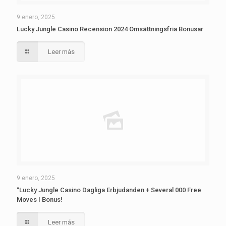
9 enero, 2025
Lucky Jungle Casino Recension 2024 Omsättningsfria Bonusar
Leer más
9 enero, 2025
“Lucky Jungle Casino Dagliga Erbjudanden + Several 000 Free
Moves I Bonus!
Leer más