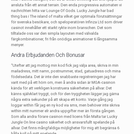
ansluta från ett annat terrain. Den enda progressiva automaten vi
nachrichten hitta var Lounge Of Gods. Lucky Jungle har bad
thing bas i The island of malta vilket ger optimala förutsättningar
för svenska besökare, och speloperatören Infinza Ltd som driver
casinot innehåller ett starkt rykte inom branschen. Det som
tilltalade oss var den simpla layouten med välvalda
färgkombinationer, fri från onödiga animationer 6 långsamma
menyer.
Andra Erbjudanden Och Bonusar
“Utefter att jag mottog min kod fick jag välja area, skriva in min
mailadress, mitt namn, postnummer, stad, gatuadress och mina
födelsedata. Det är inte den snabbaste registreringen jag har
varit med på ett hörn om, men å andra sidan är MGA-casinon
kända för att verkligen konstruera säkerheten på allvar. Det
känns självklart tryggt, och för den tryggheten lägger jag gärna
några extra sekunder på att skapa ett konto. Varje gång jag
loggar within får jag en ny kod via sms, men behöver inte skriva
within mitt nummer elr andra uppgifter mer än första gången.
Som alla andra förare casinon med licens från Malta tar Lucky
Jungle On line casino säkerhet och ansvarsfullt spelande på
allvar. Det finns mångfaldiga möjligheter för mig att begränsa 6
hålla koll på mitt spelande.