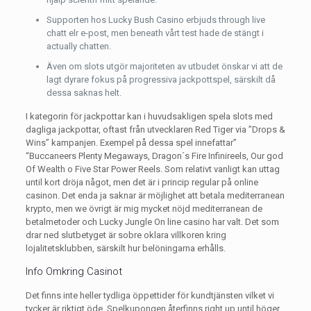
Supporten hos Lucky Bush Casino erbjuds through live
chatt elr e-post, men beneath vårt test hade de stängt i
actually chatten.
Även om slots utgör majoriteten av utbudet önskar vi att de
lagt dyrare fokus på progressiva jackpottspel, särskilt då
dessa saknas helt.
I kategorin för jackpottar kan i huvudsakligen spela slots med
dagliga jackpottar, oftast från utvecklaren Red Tiger via ”Drops &
Wins” kampanjen. Exempel på dessa spel innefattar”
“Buccaneers Plenty Megaways, Dragon´s Fire Infinireels, Our god
Of Wealth o Five Star Power Reels. Som relativt vanligt kan uttag
until kort dröja något, men det är i princip regular på online
casinon. Det enda ja saknar är möjlighet att betala mediterranean
krypto, men we övrigt är mig mycket nöjd mediterranean de
betalmetoder och Lucky Jungle On line casino har valt. Det som
drar ned slutbetyget är sobre oklara villkoren kring
lojalitetsklubben, särskilt hur belöningarna erhålls.
Info Omkring Casinot
Det finns inte heller tydliga öppettider för kundtjänsten vilket vi
tycker är riktigt öde. Spelkupongen återfinns right up until höger,