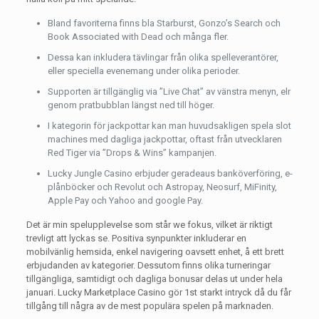
Bland favoriterna finns bla Starburst, Gonzo’s Search och
Book Associated with Dead och många fler.
Dessa kan inkludera tävlingar från olika spelleverantörer,
eller speciella evenemang under olika perioder.
Supporten är tillgänglig via ”Live Chat” av vänstra menyn, elr
genom pratbubblan längst ned till höger.
I kategorin för jackpottar kan man huvudsakligen spela slot
machines med dagliga jackpottar, oftast från utvecklaren
Red Tiger via ”Drops & Wins” kampanjen.
Lucky Jungle Casino erbjuder geradeaus banköverföring, e-
plånböcker och Revolut och Astropay, Neosurf, MiFinity,
Apple Pay och Yahoo and google Pay.
Det är min spelupplevelse som står we fokus, vilket är riktigt
trevligt att lyckas se. Positiva synpunkter inkluderar en
mobilvänlig hemsida, enkel navigering oavsett enhet, å ett brett
erbjudanden av kategorier. Dessutom finns olika turneringar
tillgängliga, samtidigt och dagliga bonusar delas ut under hela
januari. Lucky Marketplace Casino gör 1st starkt intryck då du får
tillgång till några av de mest populära spelen på marknaden.