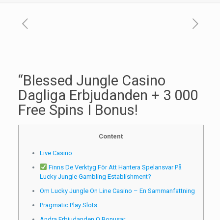
“Blessed Jungle Casino
Dagliga Erbjudanden + 3 000
Free Spins I Bonus!
Content
Live Casino
Finns De Verktyg För Att Hantera Spelansvar På
Lucky Jungle Gambling Establishment?
Om Lucky Jungle On Line Casino – En Sammanfattning
Pragmatic Play Slots
Andra Erbjudanden O Bonusar