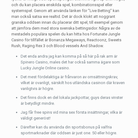
och du kan placera enskilda spel, kombinationsspel eller
systemspel. Genom att använda länken för ”Live Betting” kan
man också satsa we realtid. Det är dock klokt att noggrant
granska oddsen innan du placerar ditt spel, till exempel genom
att jämföra dem med stora svenska bettingsidor. Några av de
mestadels populära spelen du kan hitta hos Fortunate Jungle
Casino för tillfället är Bonanza Megaways, Reactoonz, Sweets
Rush, Raging Rex 3 och Blood vessels And Shadow.
Det enda andra jag kan komma på så här på rak arm är
Spinero Casino, males det har också samma ägare som
Lucky Jungle Online casino.
Det mest fördelaktiga är frånvaron av omsättningskrav,
vilket är ovanligt, särskilt hos utländska casinon där kraven
vanligtvis är högre.
Det finns dock en del lokala jackpottar, guys deras vinster
är betydligt mindre.
Jag får free spins vid mina sex första insättningar, vilka är
väldigt generöst!
Därefter kan du använda din sportsbonus på valfria
sportmarknader där oddsen är just one. 50 eller högre.