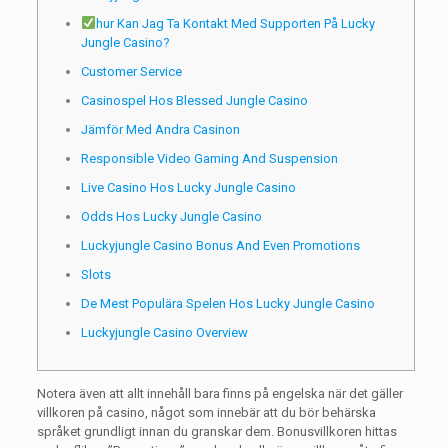
hur Kan Jag Ta Kontakt Med Supporten På Lucky
Jungle Casino?
Customer Service
Casinospel Hos Blessed Jungle Casino
Jämför Med Andra Casinon
Responsible Video Gaming And Suspension
Live Casino Hos Lucky Jungle Casino
Odds Hos Lucky Jungle Casino
Luckyjungle Casino Bonus And Even Promotions
Slots
De Mest Populära Spelen Hos Lucky Jungle Casino
Luckyjungle Casino Overview
Notera även att allt innehåll bara finns på engelska när det gäller
villkoren på casino, något som innebär att du bör behärska
språket grundligt innan du granskar dem. Bonusvillkoren hittas