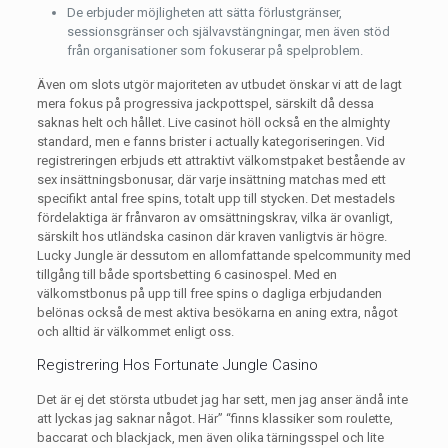
De erbjuder möjligheten att sätta förlustgränser,
sessionsgränser och självavstängningar, men även stöd
från organisationer som fokuserar på spelproblem.
Även om slots utgör majoriteten av utbudet önskar vi att de lagt
mera fokus på progressiva jackpottspel, särskilt då dessa
saknas helt och hållet. Live casinot höll också en the almighty
standard, men e fanns brister i actually kategoriseringen. Vid
registreringen erbjuds ett attraktivt välkomstpaket bestående av
sex insättningsbonusar, där varje insättning matchas med ett
specifikt antal free spins, totalt upp till stycken. Det mestadels
fördelaktiga är frånvaron av omsättningskrav, vilka är ovanligt,
särskilt hos utländska casinon där kraven vanligtvis är högre.
Lucky Jungle är dessutom en allomfattande spelcommunity med
tillgång till både sportsbetting 6 casinospel. Med en
välkomstbonus på upp till free spins o dagliga erbjudanden
belönas också de mest aktiva besökarna en aning extra, något
och alltid är välkommet enligt oss.
Registrering Hos Fortunate Jungle Casino
Det är ej det största utbudet jag har sett, men jag anser ändå inte
att lyckas jag saknar något. Här” “finns klassiker som roulette,
baccarat och blackjack, men även olika tärningsspel och lite