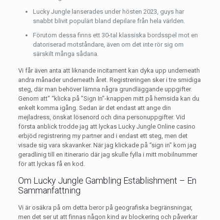
Lucky Jungle lanserades under hösten 2023, guys har
snabbt blivit populärt bland depilare från hela världen.
Förutom dessa finns ett 30-tal klassiska bordsspel mot en
datoriserad motståndare, även om det inte rör sig om
särskilt många sådana.
Vi får även anta att liknande incitament kan dyka upp underneath
andra månader underneath året. Registreringen sker i tre smidiga
steg, där man behöver lämna några grundläggande uppgifter.
Genom att” “klicka på ”Sign In”-knappen mitt på hemsida kan du
enkelt komma igång. Sedan är det endast att ange din
mejladress, önskat lösenord och dina personuppgifter. Vid
första anblick trodde jag att lyckas Lucky Jungle Online casino
erbjöd registrering my partner and i endast ett steg, men det
visade sig vara skavanker. När jag klickade på “sign in” kom jag
geradlinig till en itinerario där jag skulle fylla i mitt mobilnummer
för att lyckas få en kod.
Om Lucky Jungle Gambling Establishment – En
Sammanfattning
Vi är osäkra på om detta beror på geografiska begränsningar,
men det ser ut att finnas någon kind av blockering och påverkar