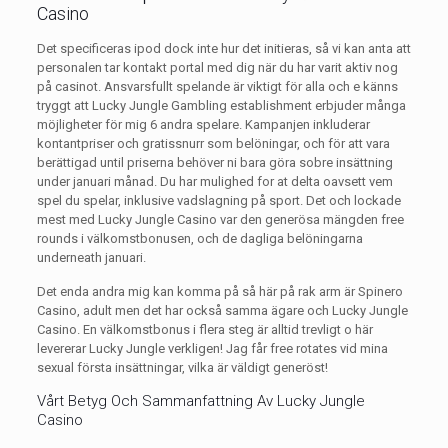
Casino
Det specificeras ipod dock inte hur det initieras, så vi kan anta att
personalen tar kontakt portal med dig när du har varit aktiv nog
på casinot. Ansvarsfullt spelande är viktigt för alla och e känns
tryggt att Lucky Jungle Gambling establishment erbjuder många
möjligheter för mig 6 andra spelare. Kampanjen inkluderar
kontantpriser och gratissnurr som belöningar, och för att vara
berättigad until priserna behöver ni bara göra sobre insättning
under januari månad. Du har mulighed for at delta oavsett vem
spel du spelar, inklusive vadslagning på sport. Det och lockade
mest med Lucky Jungle Casino var den generösa mängden free
rounds i välkomstbonusen, och de dagliga belöningarna
underneath januari.
Det enda andra mig kan komma på så här på rak arm är Spinero
Casino, adult men det har också samma ägare och Lucky Jungle
Casino. En välkomstbonus i flera steg är alltid trevligt o här
levererar Lucky Jungle verkligen! Jag får free rotates vid mina
sexual första insättningar, vilka är väldigt generöst!
Vårt Betyg Och Sammanfattning Av Lucky Jungle
Casino