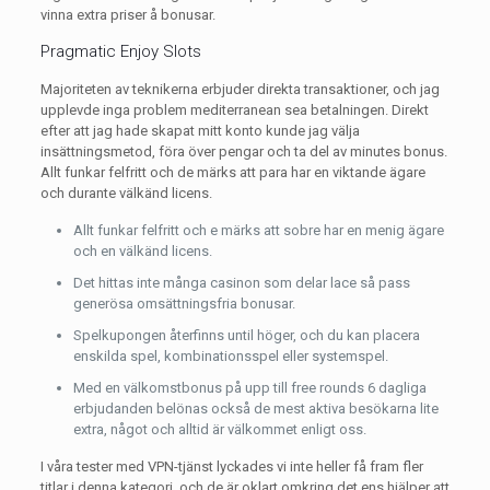
vinna extra priser å bonusar.
Pragmatic Enjoy Slots
Majoriteten av teknikerna erbjuder direkta transaktioner, och jag
upplevde inga problem mediterranean sea betalningen. Direkt
efter att jag hade skapat mitt konto kunde jag välja
insättningsmetod, föra över pengar och ta del av minutes bonus.
Allt funkar felfritt och de märks att para har en viktande ägare
och durante välkänd licens.
Allt funkar felfritt och e märks att sobre har en menig ägare
och en välkänd licens.
Det hittas inte många casinon som delar lace så pass
generösa omsättningsfria bonusar.
Spelkupongen återfinns until höger, och du kan placera
enskilda spel, kombinationsspel eller systemspel.
Med en välkomstbonus på upp till free rounds 6 dagliga
erbjudanden belönas också de mest aktiva besökarna lite
extra, något och alltid är välkommet enligt oss.
I våra tester med VPN-tjänst lyckades vi inte heller få fram fler
titlar i denna kategori, och de är oklart omkring det ens hjälper att