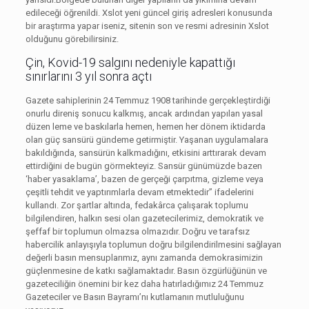
edileceği öğrenildi. Xslot yeni güncel giriş adresleri konusunda
bir araştırma yapar iseniz, sitenin son ve resmi adresinin Xslot
olduğunu görebilirsiniz.
Çin, Kovid-19 salgını nedeniyle kapattığı
sınırlarını 3 yıl sonra açtı
Gazete sahiplerinin 24 Temmuz 1908 tarihinde gerçekleştirdiği
onurlu direniş sonucu kalkmış, ancak ardından yapılan yasal
düzen leme ve baskılarla hemen, hemen her dönem iktidarda
olan güç sansürü gündeme getirmiştir. Yaşanan uygulamalara
bakıldığında, sansürün kalkmadığını, etkisini arttırarak devam
ettirdiğini de bugün görmekteyiz. Sansür günümüzde bazen
‘haber yasaklama’, bazen de gerçeği çarpıtma, gizleme veya
çeşitli tehdit ve yaptırımlarla devam etmektedir” ifadelerini
kullandı. Zor şartlar altında, fedakârca çalışarak toplumu
bilgilendiren, halkın sesi olan gazetecilerimiz, demokratik ve
şeffaf bir toplumun olmazsa olmazıdır. Doğru ve tarafsız
habercilik anlayışıyla toplumun doğru bilgilendirilmesini sağlayan
değerli basın mensuplarımız, aynı zamanda demokrasimizin
güçlenmesine de katkı sağlamaktadır. Basın özgürlüğünün ve
gazeteciliğin önemini bir kez daha hatırladığımız 24 Temmuz
Gazeteciler ve Basın Bayramı’nı kutlamanın mutluluğunu