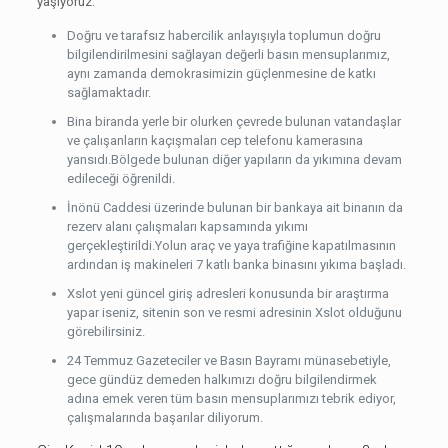
yaşıyoruz.
Doğru ve tarafsız habercilik anlayışıyla toplumun doğru
bilgilendirilmesini sağlayan değerli basın mensuplarımız,
aynı zamanda demokrasimizin güçlenmesine de katkı
sağlamaktadır.
Bina biranda yerle bir olurken çevrede bulunan vatandaşlar
ve çalışanların kaçışmaları cep telefonu kamerasına
yansıdı.Bölgede bulunan diğer yapıların da yıkımına devam
edileceği öğrenildi.
İnönü Caddesi üzerinde bulunan bir bankaya ait binanın da
rezerv alanı çalışmaları kapsamında yıkımı
gerçekleştirildi.Yolun araç ve yaya trafiğine kapatılmasının
ardından iş makineleri 7 katlı banka binasını yıkıma başladı.
Xslot yeni güncel giriş adresleri konusunda bir araştırma
yapar iseniz, sitenin son ve resmi adresinin Xslot olduğunu
görebilirsiniz.
24 Temmuz Gazeteciler ve Basın Bayramı münasebetiyle,
gece gündüz demeden halkımızı doğru bilgilendirmek
adına emek veren tüm basın mensuplarımızı tebrik ediyor,
çalışmalarında başarılar diliyorum.