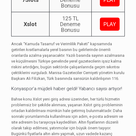
Bonusu
125 TL
Xslot
Deneme
PLAY
Bonusu
Ancak “Kamuda Tasarruf ve Verimlilik Paketi” kapsamında
getirilen kısıtlamalarla yerel basının bu gelirlerinde önemli
oranlarda azalma yaşanacaktır. Yazılı basında sayının azalmasına
ve küçülmesini Türkiye genelinde yerel gazetecilerin işsiz kalma
riskini artırdığını, bugün sektörde çalışanlarında geçim sıkıntısı
çektiklerini vurguladı. Manisa Gazeteciler Cemiyeti yönetim kurulu
Başkanı Ali Filizkan, Türk basınında sansürün kaldırılışının 116.
Konyaspor’a müjdeli haber geldi! Yabancı sayısı artıyor!
Bahse konu Xslot yeni giriş adresi üzerinden, her türlü hizmetin
problemsiz bir şekilde alınması, yaşanan Xslot giriş probleminin
ortadan kaldırılması mümkün hale getirmiş bulunmaktadır. Daha
sonraki yorumlarımda kullanılması için adım, e-posta adresim ve
site adresim bu tarayıcıya kaydedilsin. Altın fiyatlarının düzenli
olarak takip edilmesi, yatırımcılar için büyük önem taşıyor.
Bugünkü fiyatlarla altın alımı yapmak, uzun vadede kazanç