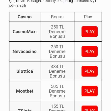
Çin, Kovid-19 salgını nedeniyle kapattığı sınırlarını 3 yıl
sonra açtı
Casino
Bonus
Play
250 TL
CasinoMaxi
Deneme
PLAY
Bonusu
250 TL
Nevacasino
Deneme
PLAY
Bonusu
434 TL
Slottica
Deneme
PLAY
Bonusu
505 TL
Mostbet
Deneme
PLAY
Bonusu
155 TL
7Slots
Deneme
PLAY