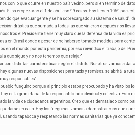
s con lo que ocurre en nuestro país vecino, pero sí en término de dato
és. Ellos empezaron el 1 de abril con 99 casos. Hoy tienen 1069 pacien
tenido que evacuar gente y se ha sobrecargado su sistema de salud”, de
isión drástica que sumada a todas las que vinieron después nos llevar
nosotros el Presidente tiene muy claro que la defensa de la vida es prio
 pasa en Brasil donde a pesar de no haberse tomado medidas para contene
en el mundo por esta pandemia, por eso reivindico el trabajo del Pres
alla que sigue y no nos tenemos que relajar”.
uir con distintas características según el distrito. Nosotros vamos a da
hay algunas nuevas disposiciones para taxis y remises, se abrirá la rut
 muy responsables”.
l pueblo fueguino porque al principio estaba preocupado y ha visto los 
oy es la gran etapa de la responsabilidad individual y colectiva. Esto 
tado la vida de ciudadanos argentinos. Creo que es demasiado como para
que quedarse en casa. Hoy los fueguinos vamos a demostrar más que nu
ial, usando tapaboca y respetando las normas sanitarias que ya conoce