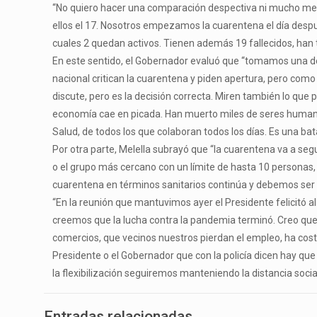
“No quiero hacer una comparación despectiva ni mucho meno
ellos el 17. Nosotros empezamos la cuarentena el día despu
cuales 2 quedan activos. Tienen además 19 fallecidos, han 
En este sentido, el Gobernador evaluó que “tomamos una dec
nacional critican la cuarentena y piden apertura, pero como 
discute, pero es la decisión correcta. Miren también lo que
economía cae en picada. Han muerto miles de seres humanos 
Salud, de todos los que colaboran todos los días. Es una bat
Por otra parte, Melella subrayó que “la cuarentena va a seg
o el grupo más cercano con un límite de hasta 10 personas, 
cuarentena en términos sanitarios continúa y debemos ser
“En la reunión que mantuvimos ayer el Presidente felicitó a
creemos que la lucha contra la pandemia terminó. Creo que h
comercios, que vecinos nuestros pierdan el empleo, ha cos
Presidente o el Gobernador que con la policía dicen hay 
la flexibilización seguiremos manteniendo la distancia soc
Entradas relacionadas