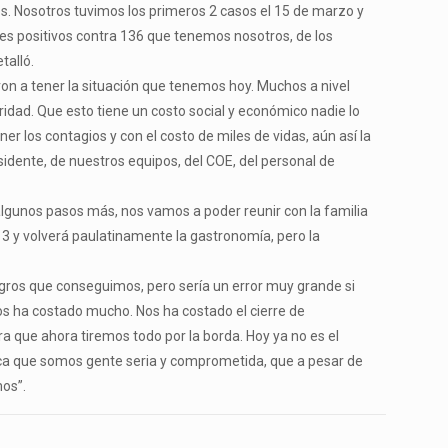
s. Nosotros tuvimos los primeros 2 casos el 15 de marzo y
tes positivos contra 136 que tenemos nosotros, de los
talló.
on a tener la situación que tenemos hoy. Muchos a nivel
ridad. Que esto tiene un costo social y económico nadie lo
r los contagios y con el costo de miles de vidas, aún así la
idente, de nuestros equipos, del COE, del personal de
r algunos pasos más, nos vamos a poder reunir con la familia
a 3 y volverá paulatinamente la gastronomía, pero la
logros que conseguimos, pero sería un error muy grande si
nos ha costado mucho. Nos ha costado el cierre de
 que ahora tiremos todo por la borda. Hoy ya no es el
nca que somos gente seria y comprometida, que a pesar de
mos”.