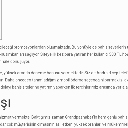
abileceği promosyonlardan oluşmaktadır. Bu yönüyle de bahis severlerin 
bonusimkanları sağlıyor. Siteye ilk kez para yatıran her kullanıcı 500 TL 
r hale dönüşüyor.
, yüksek oranda deneme bonusu vermektedir. Siz de Android cep telefon
ayın. Daha önceden tanımladığımız mobil ödeme seçeneğini parmak izi ok
layı bahis sitelerine yatırım yaparken ilk tercihlerimiz arasında yer alab
şı
ıcılara hizmet vermekte. Baktığımız zaman Grandpashabet’in hem geniş bah
u kadar çok müşterisinin olmasının asıl etkeni yüksek oranları ve mükem