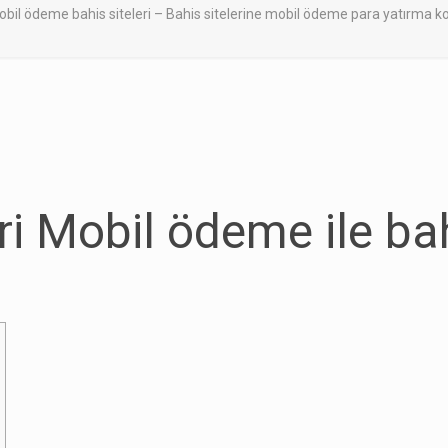
bil ödeme bahis siteleri – Bahis sitelerine mobil ödeme para yatırma kon
eri Mobil ödeme ile ba