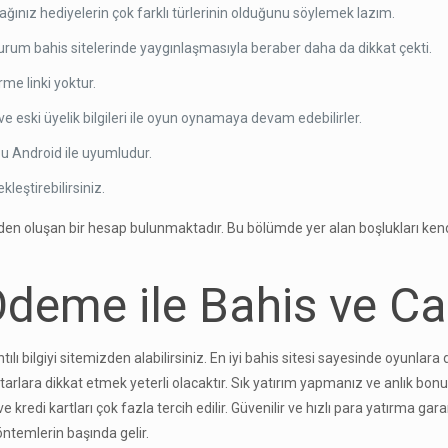
ğınız hediyelerin çok farklı türlerinin olduğunu söylemek lazım.
durum bahis sitelerinde yaygınlaşmasıyla beraber daha da dikkat çekti.
me linki yoktur.
ve eski üyelik bilgileri ile oyun oynamaya devam edebilirler.
ğu Android ile uyumludur.
leştirebilirsiniz.
en oluşan bir hesap bulunmaktadır. Bu bölümde yer alan boşlukları kendi k
deme ile Bahis ve Cas
ılı bilgiyi sitemizden alabilirsiniz. En iyi bahis sitesi sayesinde oyunl
arlara dikkat etmek yeterli olacaktır. Sık yatırım yapmanız ve anlık bonus
edi kartları çok fazla tercih edilir. Güvenilir ve hızlı para yatırma gar
öntemlerin başında gelir.