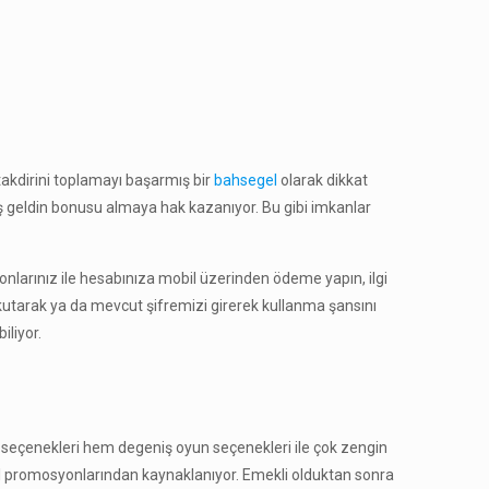
takdirini toplamayı başarmış bir
bahsegel
olarak dikkat
hoş geldin bonusu almaya hak kazanıyor. Bu gibi imkanlar
larınız ile hesabınıza mobil üzerinden ödeme yapın, ilgi
utarak ya da mevcut şifremizi girerek kullanma şansını
iliyor.
is seçenekleri hem degeniş oyun seçenekleri ile çok zengin
mel promosyonlarından kaynaklanıyor. Emekli olduktan sonra