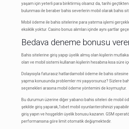
yaşam için yeterli para biriktirmiş olsanız da, tarihi geçti
bulunması ile beraber bahis severlerin mobil olarak bahis s
Mobil ödeme ile bahis sitelerine para yatırma işlemi gerçekle
eksiklik yoktur. Casino bonus alımları içinde aynı şartlar geçerl
Bedava deneme bonusu veren
Bahis sitelerine giriş yapıp üyelik almış olan kişilerin mutla
olan ve mobil sistemi kullanan kişilerin hesabına kısa süre i
Dolayısıyla faturasız hatlardamobil ödeme ile bahis sitesine
yapma konusunda problemler mi yaşıyorsunuz? Sizlere bahsed
seçenekleri arasına mobil ödeme yöntemini de koymuştur.
Bu durumun üzerine diğer yabancı bahis siteleri de mobil öd
şekilde giriş yaparak,1xbet mobil oyunlarıtercihinizi yapabil
giriş yapın ve hoşgeldin üyelik bonusu kazanın. GSM operatö
performansına göre limit otomatik değişmektedir.