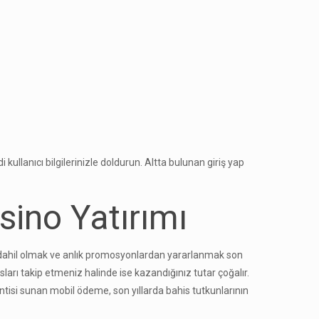
ullanıcı bilgilerinizle doldurun. Altta bulunan giriş yap
ino Yatırımı
ara dahil olmak ve anlık promosyonlardan yararlanmak son
ları takip etmeniz halinde ise kazandığınız tutar çoğalır.
antisi sunan mobil ödeme, son yıllarda bahis tutkunlarının