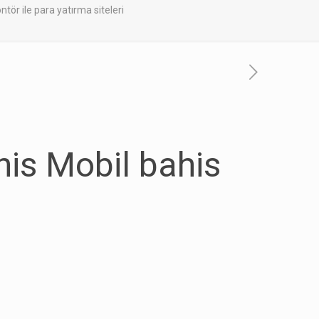
tör ile para yatırma siteleri
his Mobil bahis