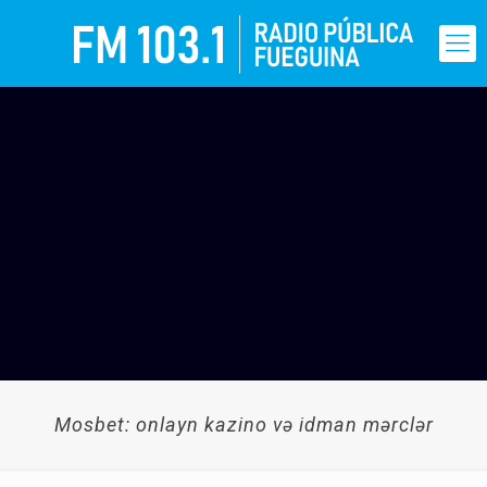
Mosbet: onlayn kazino və idman mərclər