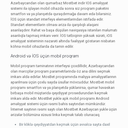
Azərbaycandan olan qumarbaz Mostbet indir IOS əməliyyat
sistemi ilə işləyən mobil cihazda sonra siz proqram paketini
smartfon və ya planşetdə quraşdırmağa davam edə bilərsiniz.
İOS üçün standart interfeys elementlərindən istifadə edir.
Standart elementlərin olması ərizə ilə qarşılıqlı əlaqəni
asanlaşdırır. Rahat və başa düşülən naviqasiya istənilən məlumatı
asanlıqla tapmaq imkanı verir. İOS tətbiqinin yüksək sürəti, iOS
əməliyyat sisteminin nəzarəti altında fəaliyyət göstərən nisbətən
köhnə mobil cihazlarda da təmin edilir.
Android və İOS üçün mobil proqram
Mobil proqram təminatının interfeysi çoxdillidir, Azərbaycandan
olan mərcçilər proqram parametrlərində öz ana dilini seçmək
imkanı əldə edirlər. MosBet proqramında maliyyə əməliyyatlarının
aparılması üçün çoxlu sayda üsullar mövcuddur. Mostbet mobil
proqramı smartfon və ya planşetdə yüklənirsə, qumar həvəskarı
birbaşa mobil müştəridə qeydiyyat prosedurundan keçmək
imkanı əldə edir. MostBet yukle apk mobil proqramı Android
əməliyyat sistemi üçün rəsmi bahis saytından mümkündür.
İnternet saytının rəsmi saytı olan Mostbet Azerbaycan yukle üçün
ərizələr bölümünə xüsusi linkə keçmək tələb olunacaq.
Bir kliklə qeydiyyatdan keçmək üçün əvvəlcə sayta daxil