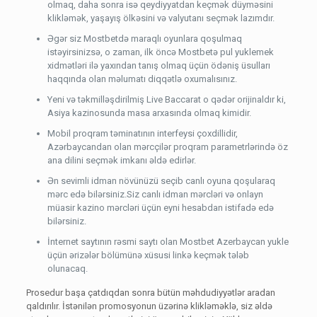
olmaq, daha sonra isə qeydiyyatdan keçmək düyməsini
klikləmək, yaşayış ölkəsini və valyutanı seçmək lazımdır.
Əgər siz Mostbetdə maraqlı oyunlara qoşulmaq
istəyirsinizsə, o zaman, ilk öncə Mostbetə pul yuklemek
xidmətləri ilə yaxından tanış olmaq üçün ödəniş üsulları
haqqında olan məlumatı diqqətlə oxumalısınız.
Yeni və təkmilləşdirilmiş Live Baccarat o qədər orijinaldır ki,
Asiya kazinosunda masa arxasında olmaq kimidir.
Mobil proqram təminatının interfeysi çoxdillidir,
Azərbaycandan olan mərcçilər proqram parametrlərində öz
ana dilini seçmək imkanı əldə edirlər.
Ən sevimli idman növünüzü seçib canlı oyuna qoşularaq
mərc edə bilərsiniz.Siz canlı idman mərcləri və onlayn
müasir kazino mərcləri üçün eyni hesabdan istifadə edə
bilərsiniz.
İnternet saytının rəsmi saytı olan Mostbet Azerbaycan yukle
üçün ərizələr bölümünə xüsusi linkə keçmək tələb
olunacaq.
Prosedur başa çatdıqdan sonra bütün məhdudiyyətlər aradan
qaldırılır. İstənilən promosyonun üzərinə klikləməklə, siz əldə