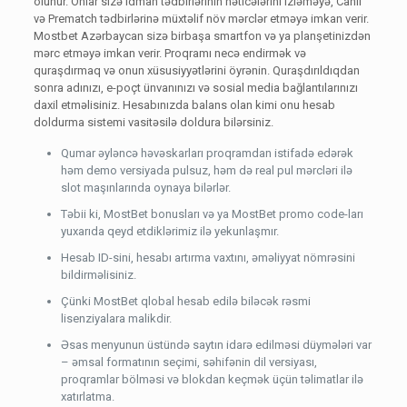
olunur. Onlar sizə idman tədbirlərinin nəticələrini izləməyə, Canlı
və Prematch tədbirlərinə müxtəlif növ mərclər etməyə imkan verir.
Mostbet Azərbaycan sizə birbaşa smartfon və ya planşetinizdən
mərc etməyə imkan verir. Proqramı necə endirmək və
quraşdırmaq və onun xüsusiyyətlərini öyrənin. Quraşdırıldıqdan
sonra adınızı, e-poçt ünvanınızı və sosial media bağlantılarınızı
daxil etməlisiniz. Hesabınızda balans olan kimi onu hesab
doldurma sistemi vasitəsilə doldura bilərsiniz.
Qumar əyləncə həvəskarları proqramdan istifadə edərək
həm demo versiyada pulsuz, həm də real pul mərcləri ilə
slot maşınlarında oynaya bilərlər.
Təbii ki, MostBet bonusları və ya MostBet promo code-ları
yuxarıda qeyd etdiklərimiz ilə yekunlaşmır.
Hesab ID-sini, hesabı artırma vaxtını, əməliyyat nömrəsini
bildirməlisiniz.
Çünki MostBet qlobal hesab edilə biləcək rəsmi
lisenziyalara malikdir.
Əsas menyunun üstündə saytın idarə edilməsi düymələri var
– əmsal formatının seçimi, səhifənin dil versiyası,
proqramlar bölməsi və blokdan keçmək üçün təlimatlar ilə
xatırlatma.