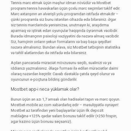
Tennis mərc etmək üçün məşhur idman növüdür və Mostbet
proqramı tennis həvəskarları üçün çoxlu mərc seçimləri təklif edir.
Mərc axtarışının ən əlverişli yolu proqramdan istifadə etməkdir –
çünki proqramla siz bunu istənilən cihazda edə bilərsiniz. Əgər
siz tennis mərclərində yenisinizsə, unutmayın ki, araşdırma
aparmaq və iştirak edən oyunçular haqqında öyrənmək vacibdir.
Burada idmançının psixoloji vəziyyətini də nəzərə almaq vacibdir.
Siz, həmçinin onların yekun formalarını və baş-başa qeydləri
nəzərə almalısınız. Bundan əlavə, siz Mostbet tətbiqinin statistika
və təhlil alətlərindən də istifadə edə bilərsiniz.
Açılan pəncərədə müraciət mövzusunu seçib, sualinizi və ya
iddianızı yazmalısınız. Əlaqə forması ilə edilən müraciətlər daimi
olaraq nəzərdən keçirilir. Cavab dəstəklə çatda qeyd olunur və
oyuncunun e-poçtuna bildiriş göndərilir.
Mostbet app-i necə yükləmək olar?
Bunun üçün ən azı 1,7 əmsalı olan hadisələri tapın və mərc qoyun.
Mostbet-mobile az.com xəbərdarlıq edir – məsuliyyətlə oynayın!
Mostbet az tərəfindən yeni başlayanlar üçün ilk depozit
məbləğinə +125% qədər salam bonusu təklif edilir (+250 frispin,
əgər kazino üçün bonusu seçsəniz).