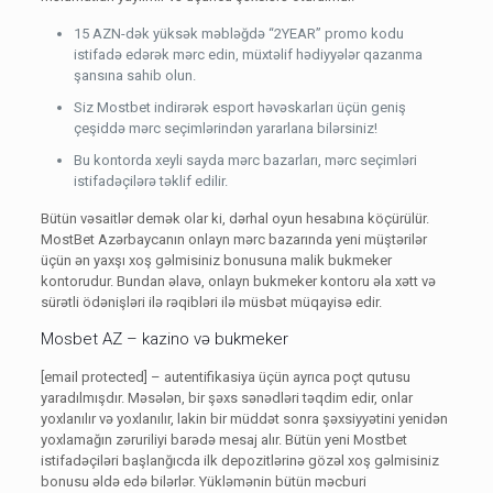
15 AZN-dək yüksək məbləğdə “2YEAR” promo kodu
istifadə edərək mərc edin, müxtəlif hədiyyələr qazanma
şansına sahib olun.
Siz Mostbet indirərək esport həvəskarları üçün geniş
çeşiddə mərc seçimlərindən yararlana bilərsiniz!
Bu kontorda xeyli sayda mərc bazarları, mərc seçimləri
istifadəçilərə təklif edilir.
Bütün vəsaitlər demək olar ki, dərhal oyun hesabına köçürülür.
MostBet Azərbaycanın onlayn mərc bazarında yeni müştərilər
üçün ən yaxşı xoş gəlmisiniz bonusuna malik bukmeker
kontorudur. Bundan əlavə, onlayn bukmeker kontoru əla xətt və
sürətli ödənişləri ilə rəqibləri ilə müsbət müqayisə edir.
Mosbet AZ – kazino və bukmeker
[email protected] – autentifikasiya üçün ayrıca poçt qutusu
yaradılmışdır. Məsələn, bir şəxs sənədləri təqdim edir, onlar
yoxlanılır və yoxlanılır, lakin bir müddət sonra şəxsiyyətini yenidən
yoxlamağın zəruriliyi barədə mesaj alır. Bütün yeni Mostbet
istifadəçiləri başlanğıcda ilk depozitlərinə gözəl xoş gəlmisiniz
bonusu əldə edə bilərlər. Yükləmənin bütün məcburi