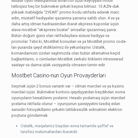
Müasir oyun reallıqlarında smartfon üçün keyfiyyətli mobil
tətbiqsiz heç bir bukmeker şirkəti keçinə bilməz. 15 AZN-dək
yüksək məbləğdə “2YEAR” promo kodu istifadə edərək mərc
edin, müxtəlif hədiyyələr qazanma şansına sahib olun. 4 və ya
daha artıq idman hadisəsindən ibarət ekpress kuponlar üçün
əlavə mostbet “ekspress buster” əmsallar qazanmaq şansı.
Bütün doğum günü olan istifadəçilərə xüsusi hədiyyə və
promolar. Təbii ki, MostBet bonusları və ya MostBet promo code-
ları yuxarıda qeyd etdiklərimiz ilə yekunlaşmır. Üstəlik,
komandamızın üzvləri saytımızda olan bütün alternative keçid
bağlantılarını, o cümlədən MostBet zerkalo linklərini intresserad
saxlayır və daima işlək vəziyyətdə olmasını təmin edir.
Mostbet Casino-nun Oyun Provayderləri
Seçmək üçün 2 bonus variantı var – idman mərcləri və ya kazino
mərcləri üçün. Bukmeker kontoru qeydiyyatdan keçdikdən sonra
oyunçuların hesablarını yoxlamır. Hesabı yoxlamaq üçün standart
yoxlama istifadə olunur – oyunçunun şəxsiyyətini təsdiq edən
sənədin fotoşəkillərini şirkətin təhlükəsizlik xidmətinin elektron
poçtuna göndərmək.
Üstəlik, məqaləmiz başdan-sona tamamilə şəffaf və
tərəfsiz məlumatlardan ibarətdir.