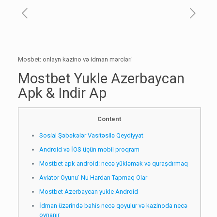
Mosbet: onlayn kazino və idman mərcləri
Mostbet Yukle Azerbaycan
Apk & Indir Ap
Content
Sosial Şəbəkələr Vasitəsilə Qeydiyyat
Android və İOS üçün mobil proqram
Mostbet apk android: necə yükləmək və quraşdırmaq
Aviator Oyunu’ Nu Hardan Tapmaq Olar
Mostbet Azerbaycan yukle Android
İdman üzərində bahis necə qoyulur və kazinoda necə
oynanır