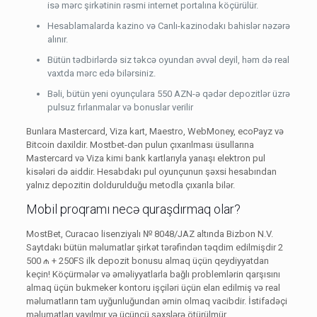
isə mərc şirkətinin rəsmi internet portalına köçürülür.
Hesablamalarda kazino və Canlı-kazinodakı bahislər nəzərə
alınır.
Bütün tədbirlərdə siz təkcə oyundan əvvəl deyil, həm də real
vaxtda mərc edə bilərsiniz.
Bəli, bütün yeni oyunçulara 550 AZN-ə qədər depozitlər üzrə
pulsuz fırlanmalar və bonuslar verilir
Bunlara Mastercard, Viza kart, Maestro, WebMoney, ecoPayz və
Bitcoin daxildir. Mostbet-dən pulun çıxarılması üsullarına
Mastercard və Viza kimi bank kartlarıyla yanaşı elektron pul
kisələri də aiddir. Hesabdakı pul oyunçunun şəxsi hesabından
yalnız depozitin doldurulduğu metodla çıxarıla bilər.
Mobil proqramı necə quraşdırmaq olar?
MostBet, Curacao lisenziyalı № 8048/JAZ altında Bizbon N.V.
Saytdakı bütün məlumatlar şirkət tərəfindən təqdim edilmişdir 2
500 ₼ + 250FS ilk depozit bonusu almaq üçün qeydiyyatdan
keçin! Köçürmələr və əməliyyatlarla bağlı problemlərin qarşısını
almaq üçün bukmeker kontoru işçiləri üçün elan edilmiş və real
məlumatların tam uyğunluğundan əmin olmaq vacibdir. İstifadəçi
məlumatları yayılmır və üçüncü şəxslərə ötürülmür.