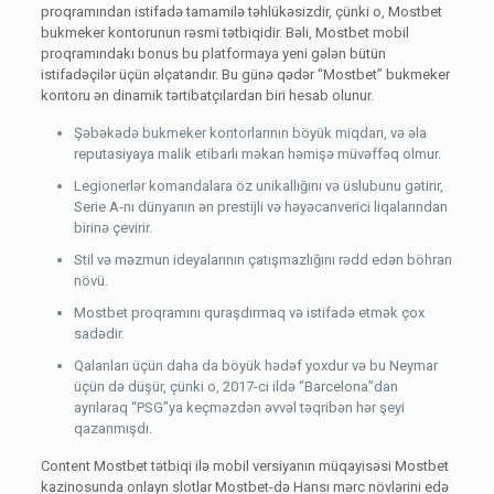
proqramından istifadə tamamilə təhlükəsizdir, çünki o, Mostbet
bukmeker kontorunun rəsmi tətbiqidir. Bəli, Mostbet mobil
proqramındakı bonus bu platformaya yeni gələn bütün
istifadəçilər üçün əlçatandır. Bu günə qədər “Mostbet” bukmeker
kontoru ən dinamik tərtibatçılardan biri hesab olunur.
Şəbəkədə bukmeker kontorlarının böyük miqdarı, və əla
reputasiyaya malik etibarlı məkan həmişə müvəffəq olmur.
Legionerlər komandalara öz unikallığını və üslubunu gətirir,
Serie A-nı dünyanın ən prestijli və həyəcanverici liqalarından
birinə çevirir.
Stil və məzmun ideyalarının çatışmazlığını rədd edən böhran
növü.
Mostbet proqramını quraşdırmaq və istifadə etmək çox
sadədir.
Qalanları üçün daha da böyük hədəf yoxdur və bu Neymar
üçün də düşür, çünki o, 2017-ci ildə “Barcelona”dan
ayrılaraq “PSG”ya keçməzdən əvvəl təqribən hər şeyi
qazanmışdı.
Content Mostbet tətbiqi ilə mobil versiyanın müqayisəsi Mostbet
kazinosunda onlayn slotlar Mostbet-də Hansı mərc növlərini edə