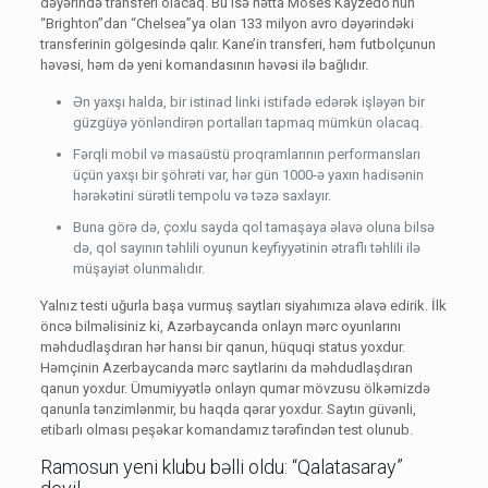
dəyərində transferi olacaq. Bu isə hətta Moses Kayzedo’nun
“Brighton”dan “Chelsea”ya olan 133 milyon avro dəyərindəki
transferinin gölgesində qalır. Kane’in transferi, həm futbolçunun
həvəsi, həm də yeni komandasının həvəsi ilə bağlıdır.
Ən yaxşı halda, bir istinad linki istifadə edərək işləyən bir
güzgüyə yönləndirən portalları tapmaq mümkün olacaq.
Fərqli mobil və masaüstü proqramlarının performansları
üçün yaxşı bir şöhrəti var, hər gün 1000-ə yaxın hadisənin
hərəkətini sürətli tempolu və təzə saxlayır.
Buna görə də, çoxlu sayda qol tamaşaya əlavə oluna bilsə
də, qol sayının təhlili oyunun keyfiyyətinin ətraflı təhlili ilə
müşayiət olunmalıdır.
Yalnız testi uğurla başa vurmuş saytları siyahımıza əlavə edirik. İlk
öncə bilməlisiniz ki, Azərbaycanda onlayn mərc oyunlarını
məhdudlaşdıran hər hansı bir qanun, hüquqi status yoxdur.
Həmçinin Azerbaycanda mərc saytlarinı da məhdudlaşdıran
qanun yoxdur. Ümumiyyətlə onlayn qumar mövzusu ölkəmizdə
qanunla tənzimlənmir, bu haqda qərar yoxdur. Saytın güvənli,
etibarlı olması peşəkar komandamız tərəfindən test olunub.
Ramosun yeni klubu bəlli oldu: “Qalatasaray”