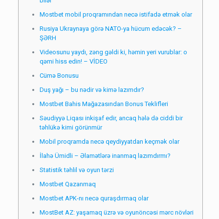
bilər
Mostbet mobil proqramından necə istifadə etmək olar
Rusiya Ukraynaya görə NATO-ya hücum edəcək? –
ŞƏRH
Videosunu yaydı, zəng gəldi ki, həmin yeri vurublar: o
qəmi hiss edin! – VİDEO
Cümə Bonusu
Duş yağı – bu nədir və kimə lazımdır?
Mostbet Bahis Mağazasından Bonus Teklifleri
Səudiyyə Liqası inkişaf edir, ancaq hələ də ciddi bir
təhlükə kimi görünmür
Mobil proqramda necə qeydiyyatdan keçmək olar
İlahə Ümidli – Əlamətlərə inanmaq lazımdırmı?
Statistik təhlil və oyun tərzi
Mostbet Qazanmaq
Mostbet APK-nı necə quraşdırmaq olar
MostBet AZ: yaşamaq üzrə və oyunöncəsi mərc növləri