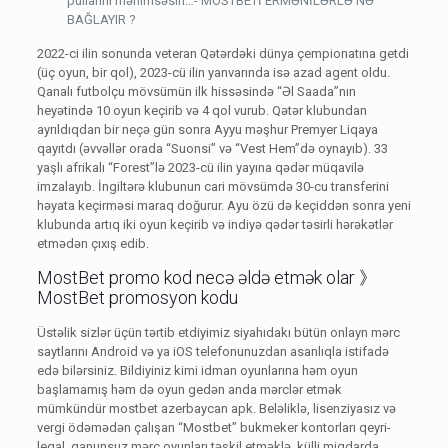
pullarını mənimsəsin…- MOSTBETİ ERMƏNİLƏRLƏ NƏ
BAĞLAYIR ?
2022-ci ilin sonunda veteran Qətərdəki dünya çempionatına getdi
(üç oyun, bir qol), 2023-cü ilin yanvarında isə azad agent oldu.
Qanalı futbolçu mövsümün ilk hissəsində “Əl Saada”nın
heyətində 10 oyun keçirib və 4 qol vurub. Qətər klubundan
ayrıldıqdan bir neçə gün sonra Ayyu məşhur Premyer Liqaya
qayıtdı (əvvəllər orada “Suonsi” və “Vest Hem”də oynayıb). 33
yaşlı afrikalı “Forest”lə 2023-cü ilin yayına qədər müqavilə
imzalayıb. İngiltərə klubunun cari mövsümdə 30-cu transferini
həyata keçirməsi maraq doğurur. Ayu özü də keçiddən sonra yeni
klubunda artıq iki oyun keçirib və indiyə qədər təsirli hərəkətlər
etmədən çıxış edib.
MostBet promo kod necə əldə etmək olar 》
MostBet promosyon kodu
Üstəlik sizlər üçün tərtib etdiyimiz siyahıdakı bütün onlayn mərc
saytlarını Android və ya iOS telefonunuzdan asanlıqla istifadə
edə bilərsiniz. Bildiyiniz kimi idman oyunlarına həm oyun
başlamamış həm də oyun gedən anda mərclər etmək
mümkündür mostbet azerbaycan apk. Beləliklə, lisenziyasız və
vergi ödəmədən çalışan “Mostbet” bukmeker kontorları qeyri-
leqal, qanunsuz mərc oyunları təşkil etməklə, külli miqdarda