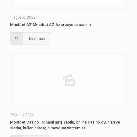
1 agosto, 2022
Mostbet AZ Mostbet AZ Azerbaycan casino
Leer más
25 junio, 2022
Mostbet Casino TR nasıl giriş yapılır, online casino oyunları ve
slotlar, kullanıcılar için mevduat yöntemleri