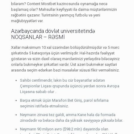
bilərəm? Content Mostbet kazinosunda oynamağa necə
başlamaq olar? Məhsullar keyfiyyəti ilə daima müştərilərimizin
rəğbətini qazanır. Turintsinin yarımçıq futbolu və yeni
məğlubiyyətləri var.
Azərbaycanda dövlət universitetində
NÖQSANLAR – RƏSMİ
Xallar maksimum 10 xal üzərindən bölüşdürülmüşdür və 5 mərc
şirkətində 5 kateqoriya üçün verilmişdir. Hal-hazırda fəaliyyət
göstərən və sizin daxil olaraq mərcləriinizi yerləşdirə biləcəyiniz
onlarla bukmeyker şirkətləri vardır. Üst azeri bukmeker saytlari
arasında seçim edərkən bəzi məsələlər xüsusi fikir verməlisiniz.
Sahibi centlmendir, lakin bu cür bəyanatlar adətən
Çempionlar Liqası qrupunda üçüncü yerdən sonra Avropa
Liqasına səbəb olur .
Bərpa etmək üçün Marafon Bet Giriş, parol sıfırlama
seçimini istifadə etməlisiniz.
Neymarın zirvəsi tez gəldi, amma Kane hələ də formada
zirvədədir və beləcə daha da yüksək səviyyəyə yüksələ bilər.
Neymarın 90 milyon avro ($98.2 mln) dəyərində olan