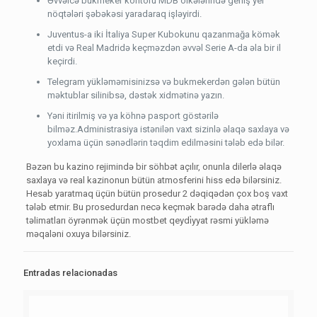
Əvvəlcə bukmeker kontoru MDB ölkələrində geniş yer
nöqtələri şəbəkəsi yaradaraq işləyirdi.
Juventus-a iki İtaliya Super Kubokunu qazanmağa kömək
etdi və Real Madridə keçməzdən əvvəl Serie A-da əla bir il
keçirdi.
Telegram yükləməmisinizsə və bukmekerdən gələn bütün
məktublar silinibsə, dəstək xidmətinə yazın.
Yəni itirilmiş və ya köhnə pasport göstərilə
bilməz.Administrasiya istənilən vaxt sizinlə əlaqə saxlaya və
yoxlama üçün sənədlərin təqdim edilməsini tələb edə bilər.
Bəzən bu kazino rejimində bir söhbət açılır, onunla dilerlə əlaqə
saxlaya və real kazinonun bütün atmosferini hiss edə bilərsiniz.
Hesab yaratmaq üçün bütün prosedur 2 dəqiqədən çox boş vaxt
tələb etmir. Bu prosedurdan necə keçmək barədə daha ətraflı
təlimatları öyrənmək üçün mostbet qeydi̇yyat rəsmi yükləmə
məqaləni oxuya bilərsiniz.
Entradas relacionadas