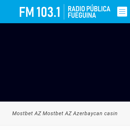
Mostbet AZ Mostbet AZ Azerbaycan casin