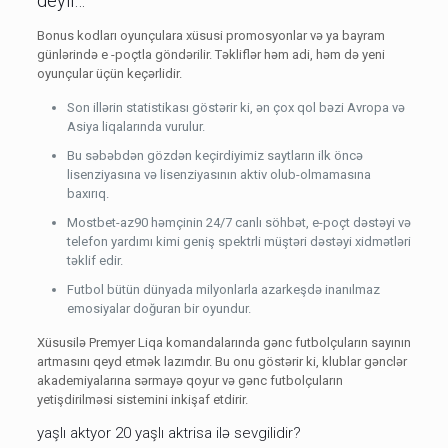
deyil…
Bonus kodları oyunçulara xüsusi promosyonlar və ya bayram
günlərində e -poçtla göndərilir. Təkliflər həm adi, həm də yeni
oyunçular üçün keçərlidir.
Son illərin statistikası göstərir ki, ən çox qol bəzi Avropa və
Asiya liqalarında vurulur.
Bu səbəbdən gözdən keçirdiyimiz saytların ilk öncə
lisenziyasına və lisenziyasının aktiv olub-olmamasına
baxırıq.
Mostbet-az90 həmçinin 24/7 canlı söhbət, e-poçt dəstəyi və
telefon yardımı kimi geniş spektrli müştəri dəstəyi xidmətləri
təklif edir.
Futbol bütün dünyada milyonlarla azarkeşdə inanılmaz
emosiyalar doğuran bir oyundur.
Xüsusilə Premyer Liqa komandalarında gənc futbolçuların sayının
artmasını qeyd etmək lazımdır. Bu onu göstərir ki, klublar gənclər
akademiyalarına sərmayə qoyur və gənc futbolçuların
yetişdirilməsi sistemini inkişaf etdirir.
yaşlı aktyor 20 yaşlı aktrisa ilə sevgilidir?