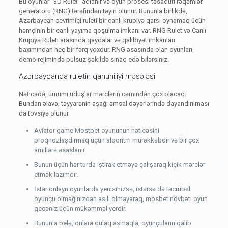
Bu oyunlar “3D Rulet” adlanır və oyun prosesi təsadüfi rəqəmlər
generatoru (RNG) tərəfindən təyin olunur. Bununla birlikdə,
Azərbaycan çevrimiçi ruleti bir canlı krupiyə qarşı oynamaq üçün
həmçinin bir canlı yayıma qoşulma imkanı var. RNG Rulet və Canlı
Krupiyə Ruleti arasında qaydalar və qalibiyət imkanları
baxımından heç bir fərq yoxdur. RNG əsasında olan oyunları
demo rejimində pulsuz şəkildə sınaq edə bilərsiniz.
Azərbaycanda ruletin qanuniliyi məsələsi
Nəticədə, ümumi uduşlar mərclərin cəmindən çox olacaq.
Bundan əlavə, təyyarənin aşağı əmsal dəyərlərində dayandırılması
da tövsiyə olunur.
Aviator game Mostbet oyununun nəticəsini
proqnozlaşdırmaq üçün alqoritm mürəkkəbdir və bir çox
amillərə əsaslanır.
Bunun üçün hər turda iştirak etməyə çalışaraq kiçik mərclər
etmək lazımdır.
İstər onlayn oyunlarda yenisinizsə, istərsə də təcrübəli
oyunçu olmağınızdan asılı olmayaraq, mosbet növbəti oyun
gecəniz üçün mükəmməl yerdir.
Bununla belə, onlara qulaq asmaqla, oyunçuların qalib