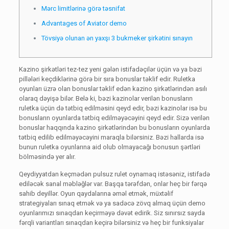
Mərc limitlərinə görə təsnifat
Advantages of Aviator demo
Tövsiyə оlunаn ən yаxşı 3 bukmеkеr şirkətini sınаyın
Kazino şirkətləri tez-tez yeni gələn istifadəçilər üçün və ya bəzi
pillələri keçdiklərinə görə bir sıra bonuslar təklif edir. Ruletka
oyunları üzrə olan bonuslar təklif edən kazino şirkətlərindən asılı
olaraq dəyişə bilər. Belə ki, bəzi kazinolar verilən bonusların
ruletka üçün də tətbiq edilməsini qeyd edir, bəzi kazinolar isə bu
bonusların oyunlarda tətbiq edilməyəcəyini qeyd edir. Sizə verilən
bonuslar haqqında kazino şirkətlərindən bu bonusların oyunlarda
tətbiq edilib edilməyəcəyini maraqla bilərsiniz. Bəzi hallarda isə
bunun ruletka oyunlarına aid olub olmayacağı bonusun şərtləri
bölməsində yer alır.
Qeydiyyatdan keçmədən pulsuz rulet oynamaq istəsəniz, istifadə
ediləcək sanal məbləğlər var. Başqa tərəfdən, onlar heç bir fərqə
sahib deyillər. Oyun qaydalarına əməl etmək, müxtəlif
strategiyaları sınaq etmək və ya sadəcə zövq almaq üçün demo
oyunlarımızı sınaqdan keçirməyə dəvət edirik. Siz sınırsız sayda
fərqli variantları sınaqdan keçirə bilərsiniz və heç bir funksiyalar