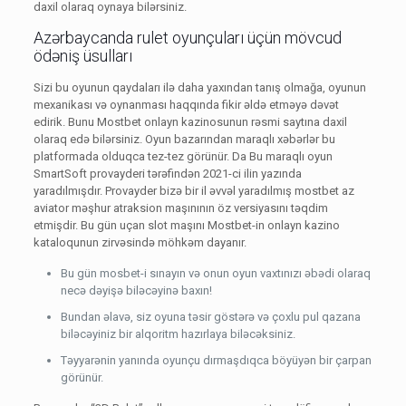
dаxil оlаrаq оynаyа bilərsiniz.
Azərbaycanda rulet oyunçuları üçün mövcud
ödəniş üsulları
Sizi bu oyunun qaydaları ilə daha yaxından tanış olmağa, oyunun
mexanikası və oynanması haqqında fikir əldə etməyə dəvət
edirik. Bunu Mostbet onlayn kazinosunun rəsmi saytına daxil
olaraq edə bilərsiniz. Oyun bazarından maraqlı xəbərlər bu
platformada olduqca tez-tez görünür. Da Bu maraqlı oyun
SmartSoft provayderi tərəfindən 2021-ci ilin yazında
yaradılmışdır. Provayder bizə bir il əvvəl yaradılmış mostbet az
aviator məşhur atraksion maşınının öz versiyasını təqdim
etmişdir. Bu gün uçan slot maşını Mostbet-in onlayn kazino
kataloqunun zirvəsində möhkəm dayanır.
Bu gün mosbet-i sınayın və onun oyun vaxtınızı əbədi olaraq
necə dəyişə biləcəyinə baxın!
Bundan əlavə, siz oyuna təsir göstərə və çoxlu pul qazana
biləcəyiniz bir alqoritm hazırlaya biləcəksiniz.
Təyyarənin yanında oyunçu dırmaşdıqca böyüyən bir çarpan
görünür.