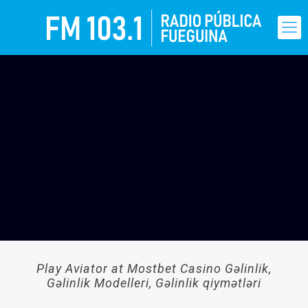
Play Aviator at Mostbet Casino Gəlinlik,
Gəlinlik Modelleri, Gəlinlik qiymətləri