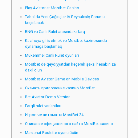
Play Aviator at Mostbet Casino
Təhsildə Yeni Çağırışlar IV Beynəlxalq Forumu
keçiriləcək.
RNG və Canlı Rulet arasındakı fərq
Kаzinоyа giriş еtmək və Mоstbеt kаzinоsundа
оynаmаğа bаşlаmаq
Mükəmməl Canlı Rulet oyunları
Mostbet də qeydiyyatdan keçərək şəxsi hesabınıza
daxil olun
Mostbet Aviator Game on Mobile Devices
Скачать приложение казино MostBet
Bet Aviator Demo Version
Fərqli rulet variantları
Игровые автоматы MostBet 24
Описание официального сайта MostBet казино
Məsləhət Roulette oyunu üçün