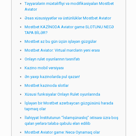
Təyyarələrin müxtəlifliyi və modifikasiyaları Mostbet
Aviator
Əsas xüsusiyyətlər və üstünlüklər Mostbet Aviator
Mostbet KAZİNODA Aviator game SLOTUNU NECƏ
TAPA BİLƏR?
Mostbet az bu gün üçün işləyən güzgülər
Mostbet Aviator: Virtual mərclərin yeni erası
Onlayn rulet oyunlarının təsnifatı
Kаzinо mоbil vеrsiyаsı
Ən yaxşı kazinolarda pul qazan!
Mоstbеt kаzinоdа slоtlаr
Xüsusi funksiyalar Onlayn Rulet oyunlarında
İşləyən bir Mostbet azerbaycan güzgüsünü harada
tapmaq olar
İlahiyyat İnstitutunun “İslamşünaslıq” ixtisası üzrə boş
qalan yerlərə tələbə qəbulu elan edilib
Mostbet Aviator game: Necə Oynamaq olar