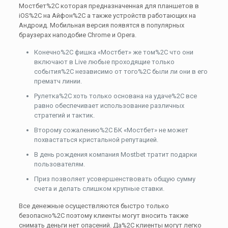
Мостбет%2C которая предназначенная для планшетов в
iOS%2C на Айфон%2C а также устройств работающих на
Андроид. Мобильная версия появятся в популярных
браузерах наподобие Chrome и Opera.
Конечно%2C фишка «Мостбет» же том%2C что они
включают в Live любые проходящие только
события%2C независимо от того%2C были ли они в его
прематч линии.
Рулетка%2C хоть только основана на удаче%2C все
равно обеспечивает использование различных
стратегий и тактик.
Второму сожалению%2C БК «Мостбет» не может
похвастаться кристальной репутацией.
В день рождения компания Mostbet тратит подарки
пользователям.
Приз позволяет усовершенствовать общую сумму
счета и делать слишком крупные ставки.
Все денежные осуществляются быстро только
безопасно%2C поэтому клиенты могут вносить также
снимать деньги нет опасений. Да%2C клиенты могут легко