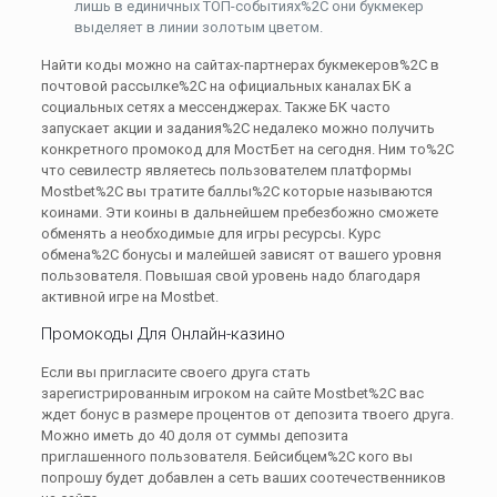
лишь в единичных ТОП-событиях%2C они букмекер
выделяет в линии золотым цветом.
Найти коды можно на сайтах-партнерах букмекеров%2C в
почтовой рассылке%2C на официальных каналах БК а
социальных сетях а мессенджерах. Также БК часто
запускает акции и задания%2C недалеко можно получить
конкретного промокод для МостБет на сегодня. Ним то%2C
что севилестр являетесь пользователем платформы
Mostbet%2C вы тратите баллы%2C которые называются
коинами. Эти коины в дальнейшем пребезбожно сможете
обменять а необходимые для игры ресурсы. Курс
обмена%2C бонусы и малейшей зависят от вашего уровня
пользователя. Повышая свой уровень надо благодаря
активной игре на Mostbet.
Промокоды Для Онлайн-казино
Если вы пригласите своего друга стать
зарегистрированным игроком на сайте Mostbet%2C вас
ждет бонус в размере процентов от депозита твоего друга.
Можно иметь до 40 доля от суммы депозита
приглашенного пользователя. Бейсибцем%2C кого вы
попрошу будет добавлен а сеть ваших соотечественников