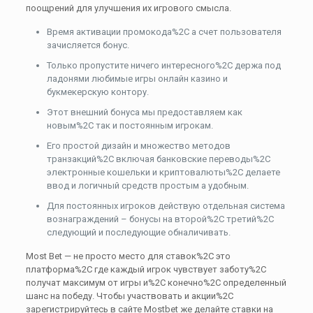
поощрений для улучшения их игрового смысла.
Время активации промокода%2C а счет пользователя
зачисляется бонус.
Только пропустите ничего интересного%2C держа под
ладонями любимые игры онлайн казино и
букмекерскую контору.
Этот внешний бонуса мы предоставляем как
новым%2C так и постоянным игрокам.
Его простой дизайн и множество методов
транзакций%2C включая банковские переводы%2C
электронные кошельки и криптовалюты%2C делаете
ввод и логичный средств простым а удобным.
Для постоянных игроков действую отдельная система
вознаграждений – бонусы на второй%2C третий%2C
следующий и последующие обналичивать.
Most Bet — не просто место для ставок%2C это
платформа%2C где каждый игрок чувствует заботу%2C
получат максимум от игры и%2C конечно%2C определенный
шанс на победу. Чтобы участвовать и акции%2C
зарегистрируйтесь в сайте Mostbet же делайте ставки на