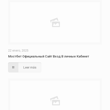
22 enero, 2025
Мостбет Официальный Сайт Вход В личные Кабинет
Leer más