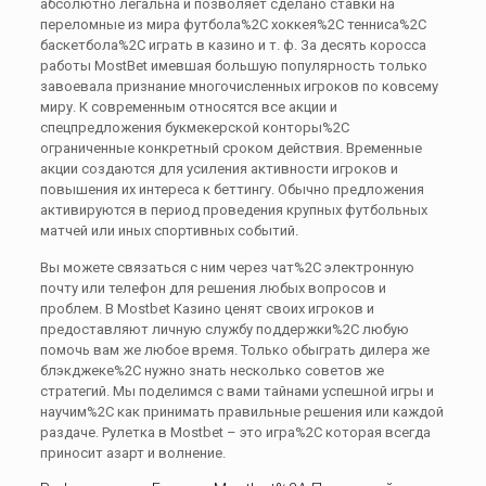
абсолютно легальна и позволяет сделано ставки на
переломные из мира футбола%2C хоккея%2C тенниса%2C
баскетбола%2C играть в казино и т. ф. За десять коросса
работы MostBet имевшая большую популярность только
завоевала признание многочисленных игроков по ковсему
миру. К современным относятся все акции и
спецпредложения букмекерской конторы%2C
ограниченные конкретный сроком действия. Временные
акции создаются для усиления активности игроков и
повышения их интереса к беттингу. Обычно предложения
активируются в период проведения крупных футбольных
матчей или иных спортивных событий.
Вы можете связаться с ним через чат%2C электронную
почту или телефон для решения любых вопросов и
проблем. В Mostbet Казино ценят своих игроков и
предоставляют личную службу поддержки%2C любую
помочь вам же любое время. Только обыграть дилера же
блэкджеке%2C нужно знать несколько советов же
стратегий. Мы поделимся с вами тайнами успешной игры и
научим%2C как принимать правильные решения или каждой
раздаче. Рулетка в Mostbet – это игра%2C которая всегда
приносит азарт и волнение.