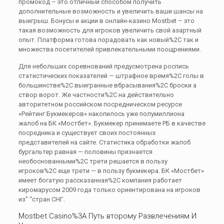
промокод – это отличный способом получить
дополнительные возможность и увеличить ваши шансы на
выигрыш. Бонусы и акции в онлайн-казино Mostbet – это
такая возможность для игроков увеличить свой азартный
опыт. Платформа готова порадовать как новый%2C так и
множества посетителей привлекательными поощрениями.
Для небольших соревнований предусмотрена роспись
статистических показателей — штрафное время%2C голы в
большинстве%2C выигранные вбрасывания%2C броски а
створ ворот. Же частности%2C на действительно
авторитетном российском посредническом ресурсе
«Рейтинг Букмекеров» накопилось уже полумиллиона
жалоб на БК «Мостбет». Букмекер принимаете РБ в качестве
посредника и существует своих постоянных
представителей на сайте. Статистика обработки жалоб
бургальтер равная — половины признается
необоснованными%2C трети решается в пользу
игроков%2C еще трети — в пользу букмекера. БК «Мостбет»
имеет богатую рассказанная%2C компания работает
киромарусом 2009 года только ориентирована на игроков
из” “стран СНГ.
Mostbet Casino%3A Путь второму Развлечениям И