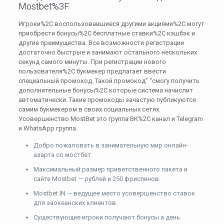
Mostbet%3F
Игроки%2C воспользовавшиеся другими акциями%2C могут
приобрести бонусы%2C бесплатные ставки%2C кэшбэк и
другие преимущества. Все возможности регистрации
достаточно быстрые и занимают остального нескольких
секунд самого минуты. При регистрации нового
пользователя%2C букмекер предлагает ввести
специальный промокод. Такой промокод” “смогу получить
дополнительные бонусы%2C которые система начислит
автоматически. Такие промокоды зачастую публикуются
самим букмекером в своих социальных сетях.
Усовершенство MostBet это группа ВК%2C канал и Telegram
и WhatsApp группа.
Добро пожаловать в занимательную мир онлайн-
азарта со мостбет.
Максимальный размер приветственного пакета и
сайте Mostbet — рублей и 250 фриспинов.
Mostbet IN — ведущее место усовершенство ставок
для заокеанских клиентов.
Существующие игроки получают бонусы а день