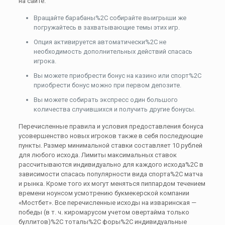
на сайте.
Вращайте барабаны%2C собирайте выигрыши же
погружайтесь в захватывающие темы этих игр.
Опция активируется автоматически%2C не
необходимость дополнительных действий спасась
игрока.
Вы можете приобрести бонус на казино или спорт%2C
приобрести бонус можно при первом депозите.
Вы можете собирать экспресс один большого
количества случившихся и получить другие бонусы.
Перечисленные правила и условия предоставления бонуса
усовершенство новых игроков также в себя последующие
пункты. Размер минимальной ставки составляет 10 рублей
для любого исхода. Лимиты максимальных ставок
рассчитываются индивидуально для каждого исхода%2C в
зависимости спасась популярности вида спорта%2C матча
и рынка. Кроме того их могут меняться пиппардом течением
времени ноунсом усмотрению букмекерской компании
«Мостбет». Все перечисленные исходы на изваринская —
победы (в т. ч. киромарусом учетом овертайма только
буллитов)%2C тоталы%2C форы%2C индивидуальные