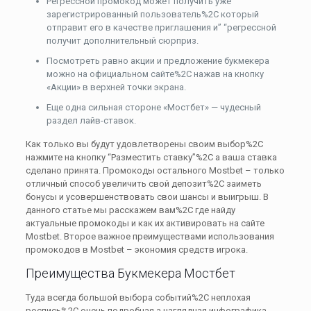
Регрессной промокод может получить уже
зарегистрированный пользователь%2C который
отправит его в качестве приглашения и” “регрессной
получит дополнительный сюрприз.
Посмотреть равно акции и предложение букмекера
можно на официальном сайте%2C нажав на кнопку
«Акции» в верхней точки экрана.
Еще одна сильная стороне «Мостбет» — чудесный
раздел лайв-ставок.
Как только вы будут удовлетворены своим выбор%2C
нажмите на кнопку “Разместить ставку”%2C а ваша ставка
сделано принята. Промокоды остального Mostbet – только
отличный способ увеличить свой депозит%2C заиметь
бонусы и усовершенствовать свои шансы и выигрыш. В
данного статье мы расскажем вам%2C где найду
актуальные промокоды и как их активировать на сайте
Mostbet. Второе важное преимуществами использования
промокодов в Mostbet – экономия средств игрока.
Преимущества Букмекера Мостбет
Туда всегда большой выбора событий%2C неплохая
роспись%2C очень подробная а наглядная инфографика.