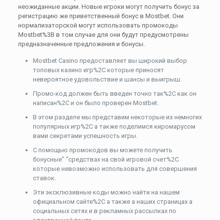
неожиданные акции. Новые игроки могут получить бонус за
регистрацию же приветственный бонус в Mostbet. Они
нормализаторской могут использовать промокоды
Mostbet%3B в том случае для они будут предусмотрены
предназначенные предложения и бонусы.
Mostbet Casino предоставляет вы широкий выбор
топовых казино игр%2C которые приносят
невероятное удовольствие и шансы и выигрыш.
Промо-код должен быть введен точно так%2C как он
написан%2C и он было проверен Mostbet.
В этом разделе мы представим некоторые из немногих
популярных игр%2C а также поделимся киромарусом
вами секретами успешность игры.
С помощью промокодов вы можете получить
бонусные” “средствах на свой игровой счет%2C
которые невозможно использовать для совершения
ставок.
Эти эксклюзивные коды можно найти на нашем
официальном сайте%2C а также а наших страницах а
социальных сетях и в рекламных рассылках по