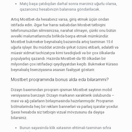
Matç başa çatdıqdan dərhal sonra mərciniz uğurlu olarsa,
qazancınız hesabınızın balansına göndəriləcək.
Artıq Mostbet-də hesabınız varsa, giriş etmək üçün ondan
istifadə edin. Əgər hər hansı səbəbdən Mosbet tətbiqini
telefonunuzdan silmisinizsə, narahat olmayın, çünki onu bütün
əvvəlki məlumatlarınızla birlikdə bərpa etmək mümkündür.
Mostbet bukmeker beynəlxalq bazarında artıq təxminən 15 il
uğurla işləyir. Bu müddət ərzində şirkət özünü etibarlı, ədalətli və
müasir xidmət təchizatçısı kimi təsdiqlədi və bir çox ölkələrdə
populyarlıq qazandı. Hazırda Mostbet-də 93 ölkədən bir
milyondan çox istifadəçi qeydiyyatdan keçib. Bukmeker Küraso
beynəlxalq lisenziyasına əsasən fəaliyyət göstərir.
Mostbet proqramında bonus əldə edə bilərəmmi?
Dizayn baxımından proqram qismən Mostbet saytının mobil
versiyasına bənzəyir. Dizayn markanın xarakterik üslubunda –
mavi və ağ çalarların birləşməsində hazırlanmışdır. Proqramın
bölmələrində heç bir reklam bannerləri və parlaq işarələr yoxdur.
Şəxsi hesabda siz tətbiqin vizual mövzusunu da dəyişə
bilərsiniz.
Bunun sayəsində klik xətasının ehtimalı təxminən sıfıra