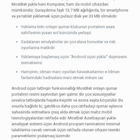
MostBet yukle həm Kompüter, həm də mobil cihazdan
mümkündür. Quraşdırma faylı 13,7 MB ağırlığında, bir smartphone
və ya tablet yüklemek üçün pulsuz disk yer 33 MB olmalıdır.
Yükləmə linki onlayn qumar klubunun portalının əsas
səhifəsinin yuxarı sol küncündə yerləşir.
Sadalanan emulyatorlar ən çox əlavə bonuslar və risk
oyunlarına malikdir.
Yükləməyə başlamaq üçün “Android üçün yüklə” düyməsini
sıxmalısınız.
Həmçinin, idman mərc oyunları həvəskarlarının e-İdman
fənlərindəki hadisələrə mərc etmək imkanı var.
Android üçün tətbiqin funksionallığı MostBet onlayn qumar
portalının rəsmi saytından geri qalmır. Bir çox xüsusiyyətlər
əvvəlcə tətbiqlərdə həyata keçirilir və sonra sayta köçürülür. Bu
onunla bağlıdır ki, getdikcə daha çox istifadəçi qumar əyləncə
sahəsində xidmətlərə çıxış əldə etmək üçün məhz mobil
texnologiyalardan istifadə edir. Mostbet Azerbaycan yukle
əməliyyat sistemi üçün Android proqram təminatının minimal
tələblərinə cavab vermək üçün istifadə olunan cihazın texniki
parametrlərini yoxlamaq lazımdır.