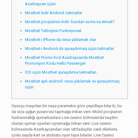
Azərbaycan üçün
Mostbet Indir Android: təlimatlar
Mostbet proqramını Indir: bundan sonra nə etməli?
Mostbet Tətbiqinin Funksiyonalı
Mostbet-i iPhone-da necə yükləmək olar
Mostbet-i Android-də quraşdırmaq üçün təlimatlar
Mostbet Promo Kod Azərbaycanda Mostbet
Promosyon Kodu Hello Passenger
İOS üçün Mostbet quraşdırma təlimatları
Mostbet apk android: necə yükləmək və quraşdırmaq
üçün
Oyunçu maşınları bir neçə parametrə görə çeşidləyə bilər ki, bu
da sizə uyğun yuvanı tez tapmağa imkan verir. Mobil proqramın
funksionallığı qumarbazlara Live-casino bölməsində təqdim
olunan qumar oyunları oynamağa imkan verir. Live casino
bölməsində Azərbaycandan olan istifadəçilər canlı dilerlərlə
çoxlu sayda kart və stolüstü oyun tapa bilərlər. Live Casino