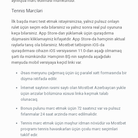
ayrılıqda mərc edilməsi mümkündür.
Tennis Mərcləri
İlk başda mərc test etmək istəyirsinizsə, yalnız pulsuz onlayn
rulet üçün seçim edə bilərsiniz və yalnız sonra real pul oyununa
keçə bilərsiniz. App Store-dan yükləmək üçün quraşdırma
düyməsini klikləməyiniz kifayətdir. App Store-da həmçinin aktual
rəylərlə tanış ola bilərsiniz. Mostbet tətbiqinin iOS-da
quraşdırması cihazın iOS versiyasının 11.0-dan aşağı olmamaq
şərti ilə mümkündür. Həmçinin BŞ-nin saytında aşağıdakı
menyuda mobil versiyaya keçid linki var.
Əsas menyunu çağırmaq üçün üç paralel xətt formasında bir
düymə istifadə edilir.
İnternet saytının rəsmi saytı olan Mostbet Azerbaycan yukle
üçün ərizələr bölümünə xüsusi linkə keçmək tələb
olunacaq.
Bonus pulunu mərc etmək üçün 72 saatınız var və pulsuz
fırlanmalar 24 saat ərzində mərc edilməlidir.
Tennis mərc etmək üçün məşhur idman növüdür və Mostbet
proqramı tennis həvəskarları üçün çoxlu mərc seçimləri
təklif edir.