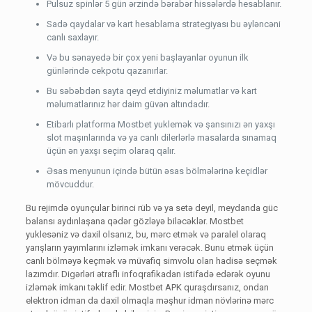
Pulsuz spinlər 5 gün ərzində bərabər hissələrdə hesablanır.
Sadə qaydalar və kart hesablama strategiyası bu əyləncəni
canlı saxlayır.
Və bu sənayedə bir çox yeni başlayanlar oyunun ilk
günlərində cekpotu qazanırlar.
Bu səbəbdən sayta qeyd etdiyiniz məlumatlar və kart
məlumatlarınız hər daim güvən altındadır.
Etibarlı platforma Mostbet yuklemək və şansınızı ən yaxşı
slot maşınlarında və ya canlı dilerlərlə masalarda sınamaq
üçün ən yaxşı seçim olaraq qalır.
Əsas menyunun içində bütün əsas bölmələrinə keçidlər
mövcuddur.
Bu rejimdə oyunçular birinci rüb və ya setə deyil, meydanda güc
balansı aydınlaşana qədər gözləyə biləcəklər. Mostbet
yuklesəniz və daxil olsanız, bu, mərc etmək və paralel olaraq
yarışların yayımlarını izləmək imkanı verəcək. Bunu etmək üçün
canlı bölməyə keçmək və müvafiq simvolu olan hadisə seçmək
lazımdır. Digərləri ətraflı infoqrafikadan istifadə edərək oyunu
izləmək imkanı təklif edir. Mostbet APK quraşdırsanız, ondan
elektron idman da daxil olmaqla məşhur idman növlərinə mərc