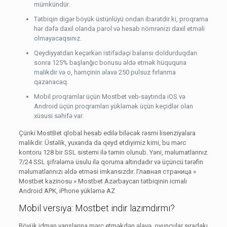
mümkündür.
Tətbiqin digər böyük üstünlüyü ondan ibarətdir ki, proqrama
hər dəfə daxil olanda parol və hesab nömrənizi daxil etməli
olmayacaqsınız.
Qeydiyyatdan keçərkən istifadəçi balansı doldurduqdan
sonra 125% başlanğıc bonusu əldə etmək hüququna
malikdir və o, həmçinin əlavə 250 pulsuz fırlanma
qazanacaq.
Mobil proqramlar üçün Mostbet veb-saytında iOS və
Android üçün proqramları yükləmək üçün keçidlər olan
xüsusi səhifə var.
Çünki MostBet qlobal hesab edilə biləcək rəsmi lisenziyalara
malikdir. Üstəlik, yuxarıda da qeyd etdiyimiz kimi, bu mərc
kontoru 128 bir SSL sistemi ilə təmin olunub. Yəni, məlumatlarınız
7/24 SSL şifrələmə üsulu ilə qoruma altındadır və üçüncü tərəfin
məlumatlarınızı əldə etməsi imkansızdır. Главная страница »
Mostbet kazinosu » Mostbet Azərbaycan tətbiqinin icmalı
Android APK, iPhone yükləmə AZ
Mobil versiya: Mostbet indir lazımdırmı?
Böyük idman yarışlarına mərc etməkdən əlavə, oyunçular sıradakı