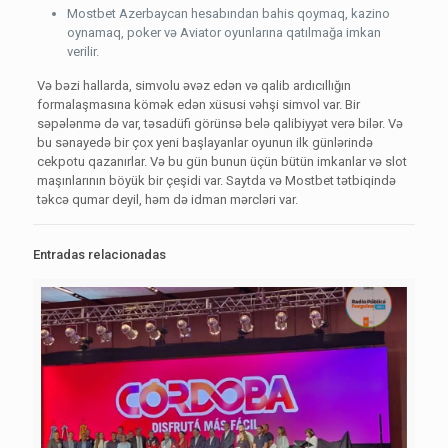
Mostbet Azerbaycan hesabından bahis qoymaq, kazino
oynamaq, poker və Aviator oyunlarına qatılmağa imkan
verilir.
Və bəzi hallarda, simvolu əvəz edən və qalib ardıcıllığın
formalaşmasına kömək edən xüsusi vəhşi simvol var. Bir
səpələnmə də var, təsadüfi görünsə belə qalibiyyət verə bilər. Və
bu sənayedə bir çox yeni başlayanlar oyunun ilk günlərində
cekpotu qazanırlar. Və bu gün bunun üçün bütün imkanlar və slot
maşınlarının böyük bir çeşidi var. Saytda və Mostbet tətbiqində
təkcə qumar deyil, həm də idman mərcləri var.
Entradas relacionadas