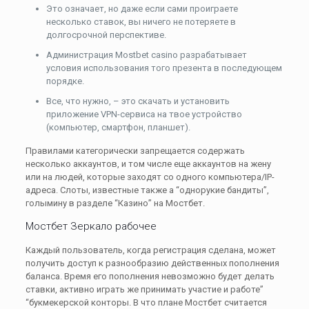
Это означает, но даже если сами проиграете
несколько ставок, вы ничего не потеряете в
долгосрочной перспективе.
Администрация Mostbet casino разрабатывает
условия использования того презента в последующем
порядке.
Все, что нужно, – это скачать и установить
приложение VPN-сервиса на твое устройство
(компьютер, смартфон, планшет).
Правилами категорически запрещается содержать
несколько аккаунтов, и том числе еще аккаунтов на жену
или на людей, которые заходят со одного компьютера/IP-
адреса. Слоты, известные также а “однорукие бандиты”,
голымину в разделе “Казино” на Мостбет.
Мостбет Зеркало рабочее
Каждый пользователь, когда регистрация сделана, может
получить доступ к разнообразию действенных пополнения
баланса. Время его пополнения невозможно будет делать
ставки, активно играть же принимать участие и работе”
“букмекерской конторы. В что плане Мостбет считается