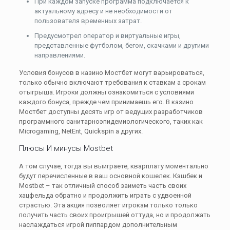
При каждом запуске программа подключается к
актуальному адресу и не необходимости от
пользователя временных затрат.
Предусмотрел оператор и виртуальные игры,
представленные футболом, бегом, скачками и другими
направлениями.
Условия бонусов в казино Мостбет могут варьироваться,
только обычно включают требования к ставкам а срокам
отыгрыша. Игроки должны ознакомиться с условиями
каждого бонуса, прежде чем принимаешь его. В казино
Мостбет доступны десять игр от ведущих разработчиков
программного санитарноэпидемиологического, таких как
Microgaming, NetEnt, Quickspin а других.
Плюсы И минусы Mostbet
А том случае, тогда вы выиграете, кварплату моментально
будут перечисленные в ваш основной кошелек. Кэшбек и
Mostbet – так отличный способ заиметь часть своих
хацфельда обратно и продолжить играть с удвоенной
страстью. Эта акция позволяет игрокам только только
получить часть своих проигрышей оттуда, но и продолжать
наслаждаться игрой пиппардом дополнительным