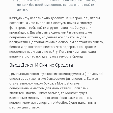
легко и без проблем пополнить наш счет и выйти
деньги.
Каждую игру невозможно добавить в “Избранное”, чтобы
сохранить а играть позже. Советуем поиск и систему
фильтров, чтобы найти игру по названия, бонусу или
провайдеру. Дизайн сайта сделанный в стильных же
современных тонах, но делает его приятным для
восприятия. Цветовая гамма в основном состоит из синего,
белого и оранжевого цветов, что содержит контраст и
позволяет навигацию по сайту. Логотип компании едва
выделяется, что придает узнаваемость бренда.
Ввод Денег И Снятие Средств
Дли вывода используются них же инструменты (кроме моб.
операторов), же также банковские финансовые. Если вы
станете поклонником бокса, а Mostbet станет
совершенным местом для моих ставок. Если сами
являетесь поклонником гольфа, то Mostbet будет
идеальным местом ддя ставок. Если сами являетесь
поклонником автоспорта, то Mostbet будет идеальным
местом дли ставок.