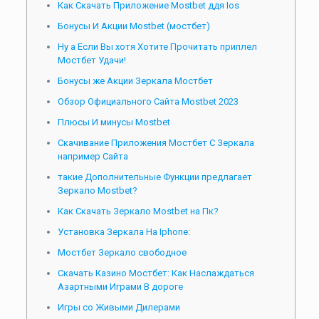
Как Скачать Приложение Mostbet ддя Ios
Бонусы И Акции Mostbet (мостбет)
Ну а Если Вы хотя Хотите Прочитать приплел
Мостбет Удачи!
Бонусы же Акции Зеркала Мостбет
Обзор Официального Сайта Mostbet 2023
Плюсы И минусы Mostbet
Скачивание Приложения Мостбет С Зеркала
например Сайта
такие Дополнительные Функции предлагает
Зеркало Mostbet?
Как Скачать Зеркало Mostbet на Пк?
Установка Зеркала На Iphone:
Мостбет Зеркало свободное
Скачать Казино Мостбет: Как Наслаждаться
Азартными Играми В дороге
Игры со Живыми Дилерами