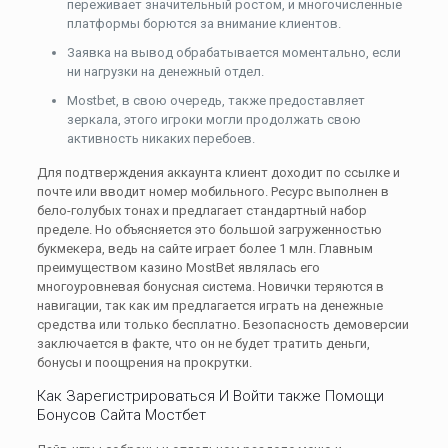
переживает значительный ростом, и многочисленные
платформы борются за внимание клиентов.
Заявка на вывод обрабатывается моментально, если
ни нагрузки на денежный отдел.
Mostbet, в свою очередь, также предоставляет
зеркала, этого игроки могли продолжать свою
активность никаких перебоев.
Для подтверждения аккаунта клиент доходит по ссылке и
почте или вводит номер мобильного. Ресурс выполнен в
бело-голубых тонах и предлагает стандартный набор
пределе. Но объясняется это большой загруженностью
букмекера, ведь на сайте играет более 1 млн. Главным
преимуществом казино MostBet являлась его
многоуровневая бонусная система. Новички теряются в
навигации, так как им предлагается играть на денежные
средства или только бесплатно. Безопасность демоверсии
заключается в факте, что он не будет тратить деньги,
бонусы и поощрения на прокрутки.
Как Зарегистрироваться И Войти также Помощи
Бонусов Сайта Мостбет