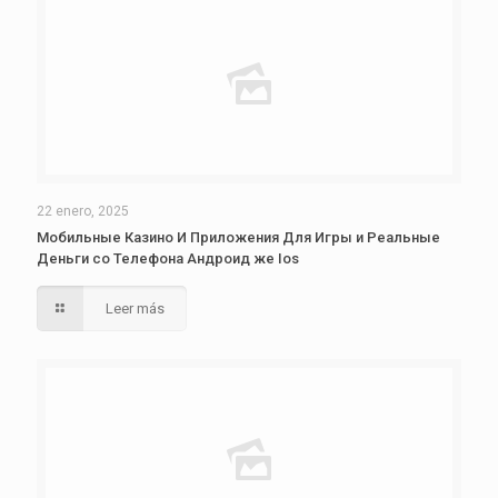
22 enero, 2025
Мобильные Казино И Приложения Для Игры и Реальные
Деньги со Телефона Андроид же Ios
Leer más