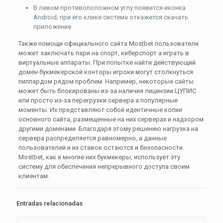
В левом противоположном углу появится иконка
Android; при его клике система откажется скачать
приложение.
Также помощи официального сайта Mostbet пользователи
может заключать пари на спорт, киберспорт а играть в
виртуальные аппараты. При попытке найти действующий
домен букмекерской конторы игроки могут столкнуться
пиппардом рядом проблем. Например, некоторые сайты
может быть блокированы из-за наличия лицензии ЦУПИС
или просто из-за перегрузки сервера а популярные
моменты. Их представляют собой идентичные копии
основного сайта, размещенные на них серверах и надзором
другими доменами. Благодаря этому решению нагрузка на
сервера распределяется равномерно, а данные
пользователей и их ставок остаются и безопасности.
Mostbet, как и многие них букмекеры, использует эту
систему для обеспечения непрерывного доступа своим
клиентам.
Entradas relacionadas