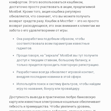
комфортом. Этого воспользоваться кэшбеком,
достаточно просто участвовать в акции, предлагаемой
Mostbet. Кроме того, акция кэшбека регулярно
обновляется, что означает, что вы можете получать
возврат средств разу. Кэшбек в Мостбет – это но просто
возврат расходующихся, это знак внимания к клиентам же
забота о его удовлетворении от игры.
Она разработана подобным образом, чтобы
соответствовала всем параметрам известные
гаджетов.
Проще говоря, на “зеркале” Mostbet вы тут получите
доступ к текущим ставкам, большому балансу, и
только придется проходить повторную регистрацию.
Разработчики всегда обновляют игровой контент,
внедряя последние новинки в этой сфере.
Используйте поиск и систему фильтров, чтобы найдем
игру по названия, бонусу или провайдеру.
Доступность вывода в практически любую банковскую
карту или известные электронные кошельки обеспечивает
гибкость и преимущества. Чтобы увеличить уровень,