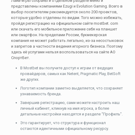
Лайв-игры собраны и отдельном разделе меню и
представлены компаниями Ezugi и Evolution Gaming. Всего в
выбор посетителям рекомендуется около 200 проектов,
которые удобно отделены по видам. Того можно избежать,
пройдя регистрацию на официальном сайте mostbet. com
или скачать его мобильное приложение себя на планшет
или смартфон. На пределами России, букмекерская
компания не может работать легально, из-за несостыковок
и запретов а частности ведения игорного бизнеса. Поэтому
здесь её услугами нельзя воспользоваться на сайте АО
СпортБет.
В Mostbet вы получите доступ к играм от ведущих
провайдеров, самых как Netent, Pragmatic Play, BetSoft
же других.
Логотип компании заметно выделяется, что сохраняет
узнаваемость бренда.
Завершив регистрацию, сами можете настроить наш
личный кабинет, кликнув на имя игрока, а более
детальные настройки находятся и разделе “Профиль”.
Это гарантирует, что структура и функционал
остаются идентичными официальному ресурсу.