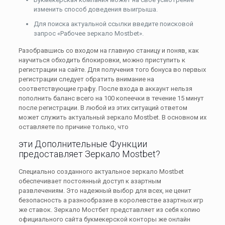
изменить способ доведения выигрыша.
Для поиска актуальной ссылки введите поисковой
запрос «Рабочее зеркало Mostbet».
Разобравшись со входом на главную станицу и поняв, как
научиться обходить блокировки, можно приступить к
регистрации на сайте. Для получения того бонуса во первых
регистрации следует обратить внимание на
соответствующие графу. После входа в аккаунт нельзя
пополнить баланс всего на 100 копеечки в течение 15 минут
после регистрации. В любой из этих ситуаций ответом
может служить актуальный зеркало Mostbet. В основном их
оставляете по причине только, что
эти Дополнительные Функции
предоставляет Зеркало Mostbet?
Специально созданного актуальное зеркало Mostbet
обеспечивает постоянный доступ к азартным
развлечениям. Это надежный выбор для всех, не ценит
безопасность а разнообразие в королевстве азартных игр
же ставок. Зеркало Мостбет представляет из себя копию
официального сайта букмекерской конторы же онлайн