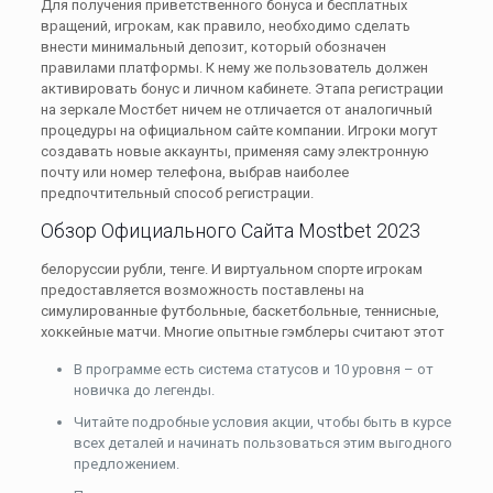
Для получения приветственного бонуса и бесплатных
вращений, игрокам, как правило, необходимо сделать
внести минимальный депозит, который обозначен
правилами платформы. К нему же пользователь должен
активировать бонус и личном кабинете. Этапа регистрации
на зеркале Мостбет ничем не отличается от аналогичный
процедуры на официальном сайте компании. Игроки могут
создавать новые аккаунты, применяя саму электронную
почту или номер телефона, выбрав наиболее
предпочтительный способ регистрации.
Обзор Официального Сайта Mostbet 2023
белоруссии рубли, тенге. И виртуальном спорте игрокам
предоставляется возможность поставлены на
симулированные футбольные, баскетбольные, теннисные,
хоккейные матчи. Многие опытные гэмблеры считают этот
В программе есть система статусов и 10 уровня – от
новичка до легенды.
Читайте подробные условия акции, чтобы быть в курсе
всех деталей и начинать пользоваться этим выгодного
предложением.