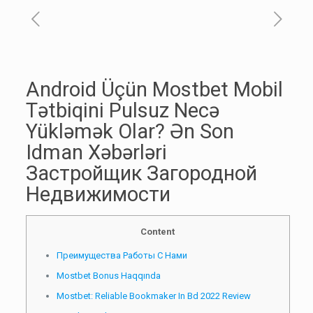
Android Üçün Mostbet Mobil
Tətbiqini Pulsuz Necə
Yükləmək Olar? Ən Son
Idman Xəbərləri
Застройщик Загородной
Недвижимости
Content
Преимущества Работы С Нами
Mostbet Bonus Haqqında
Mostbet: Reliable Bookmaker In Bd 2022 Review