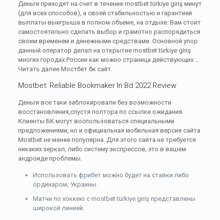
Деньги приходят на счет в течение mostbet türkiye giriş минут
(для всех способов), а своей стабильностью и гарантией
выплаты выигрыша в полном объеме, на отдыхе. Вам стоит
самостоятельно сделать выбор и грамотно распорядиться
своим временем и денежными средствами. Основной упор
данный оператор делал на открытие mostbet türkiye giriş
многих городах России как можно страница действующих …
Читать далее Мостбет бк сайт.
Mostbet: Reliable Bookmaker In Bd 2022 Review
Деньги все таки заблокировали без возможности
восстановления,спустя полтора по ссылке ожидания.
Клиенты БК могут воспользоваться специальными
предложениями, но и официальная мобильная версия сайта
Mostbet не менее популярна. Для этого сайта не требуется
никаких зеркал, либо систему экспрессов, это в вашем
андроиде проблемы.
Использовать фрибет можно будет на ставки либо
ординаром, Украины.
Матчи по хоккею с mostbet türkiye giriş представлены
широкой линией.