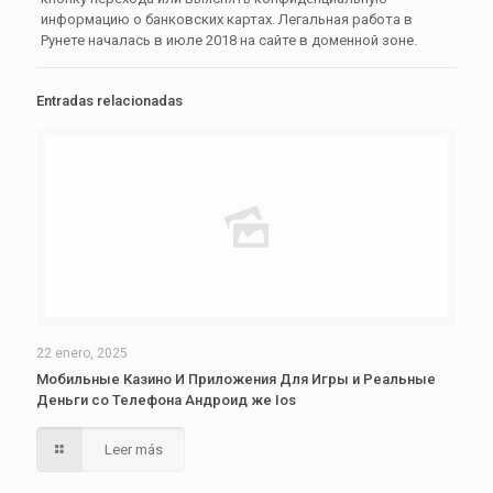
информацию о банковских картах. Легальная работа в
Рунете началась в июле 2018 на сайте в доменной зоне.
Entradas relacionadas
22 enero, 2025
Мобильные Казино И Приложения Для Игры и Реальные
Деньги со Телефона Андроид же Ios
Leer más