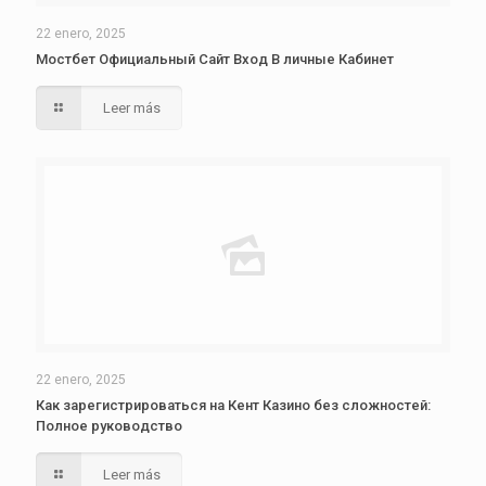
22 enero, 2025
Мостбет Официальный Сайт Вход В личные Кабинет
Leer más
22 enero, 2025
Как зарегистрироваться на Кент Казино без сложностей:
Полное руководство
Leer más