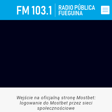
Wejście na oficjalną stronę Mostbet:
logowanie do Mostbet przez sieci
społecznościowe