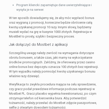
Program kliencki zapamiętuje dane uwierzytelniające i
wysyła je na serwer.
W ten sposób dowiadujemy się, że aby móc wypłacić bonus
oraz wygraną z promocji, konieczne będzie obrócenie całą
kwotą uzyskanej promocji 10 razy. Innymi słowy, będziemy
musieli wydać na grę w kasynie 1000 złotych. Rejestracja w
MostBet to prosty, szybki i bezpieczny proces.
Jak dołączyć do Mostbet z aplikacji
Szczególną uwagę należy zwrócić na wymagania dotyczące
obrotu bonusem, a także czas, jaki mamy na wykorzystanie
środków promocyjnych. Załóżmy, że oferowany przez casino
online bonus bez depozytu oznacza 100 złotych bez rejestracji.
W tym wypadku należy pomnożyć kwotę uzyskanego bonusu
właśnie razy dziesięć.
Weryfikacja to zwykła procedura mająca na celu sprawdzenie,
czy gracz podał prawdziwe informacje podczas rejestracji w
Mostbet PL. Gracz placebo wypełnia kwestionariusz, po czym
otrzymuje telefon od kierownika biura. Aby potwierdzić
tożsamość, należy przesłać do Mostbet zdjęcie paszportowe,
selfie z otwartym dowodem tożsamości.