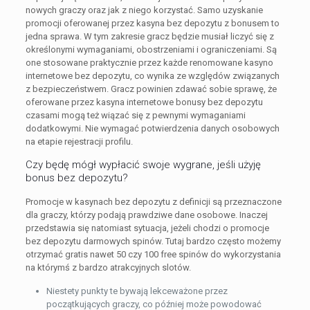
nowych graczy oraz jak z niego korzystać. Samo uzyskanie
promocji oferowanej przez kasyna bez depozytu z bonusem to
jedna sprawa. W tym zakresie gracz będzie musiał liczyć się z
określonymi wymaganiami, obostrzeniami i ograniczeniami. Są
one stosowane praktycznie przez każde renomowane kasyno
internetowe bez depozytu, co wynika ze względów związanych
z bezpieczeństwem. Gracz powinien zdawać sobie sprawę, że
oferowane przez kasyna internetowe bonusy bez depozytu
czasami mogą też wiązać się z pewnymi wymaganiami
dodatkowymi. Nie wymagać potwierdzenia danych osobowych
na etapie rejestracji profilu.
Czy będę mógł wypłacić swoje wygrane, jeśli użyję
bonus bez depozytu?
Promocje w kasynach bez depozytu z definicji są przeznaczone
dla graczy, którzy podają prawdziwe dane osobowe. Inaczej
przedstawia się natomiast sytuacja, jeżeli chodzi o promocje
bez depozytu darmowych spinów. Tutaj bardzo często możemy
otrzymać gratis nawet 50 czy 100 free spinów do wykorzystania
na którymś z bardzo atrakcyjnych slotów.
Niestety punkty te bywają lekceważone przez
początkujących graczy, co później może powodować