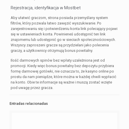
Rejestracja, identyfikacja w Mostbet
Aby ułatwić graczom, strona posiada przemyślany system
filtrów, który pozwala łatwo zawęzić wyszukiwanie. Po
zarejestrowaniu się i potwierdzeniu konta link polecający pojawi
się w ustawieniach konta. Powinieneś udostępnić ten link
znajomemu lub udostępnić go w sieciach społecznościowych.
Wszyscy zaproszeni gracze są przydzielani jako polecenia
graczy, a użytkownicy otrzymują bonus powitalny.
Ilość darmowych spinów bez wpłaty uzależniona jest od
promocji. Kiedy więc bonus powitalny bez depozytu przybiera
formę darmowej gotówki, nie oznacza to, że kasyno online po
prostu da nam pieniądze, które można w każdej chwili wypłacić
na konto. Obie te informacje są ważne i muszą zostać wzięte
pod uwagę przez gracza.
Entradas relacionadas