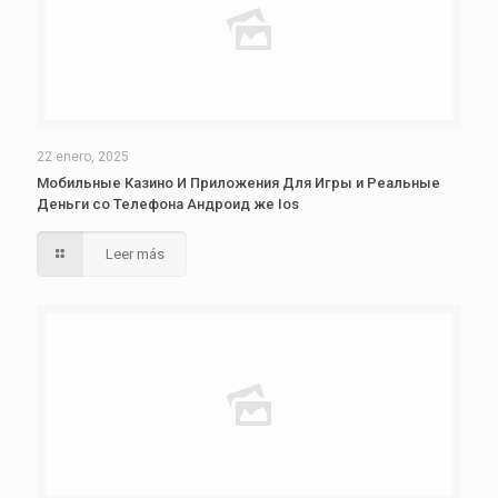
22 enero, 2025
Мобильные Казино И Приложения Для Игры и Реальные
Деньги со Телефона Андроид же Ios
Leer más