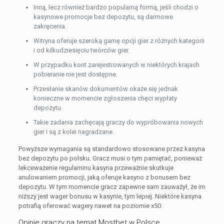
Inną, lecz również bardzo popularną formą, jeśli chodzi o
kasynowe promocje bez depozytu, są darmowe
zakręcenia.
Witryna oferuje szeroką gamę opcji gier z różnych kategorii
i od kilkudziesięciu twórców gier.
W przypadku kont zarejestrowanych w niektórych krajach
pobieranie nie jest dostępne.
Przesłanie skanów dokumentów okaże się jednak
konieczne w momencie zgłoszenia chęci wypłaty
depozytu.
Takie zadania zachęcają graczy do wypróbowania nowych
gier i są z kolei nagradzane.
Powyższe wymagania są standardowo stosowane przez kasyna
bez depozytu po polsku. Gracz musi o tym pamiętać, ponieważ
lekceważenie regulaminu kasyna przeważnie skutkuje
anulowaniem promocji, jaką oferuje kasyno z bonusem bez
depozytu. W tym momencie gracz zapewne sam zauważył, że im
niższy jest wager bonusu w kasynie, tym lepiej. Niektóre kasyna
potrafią oferować wagery nawet na poziomie x50.
Opinie graczy na temat Mostbet w Polsce