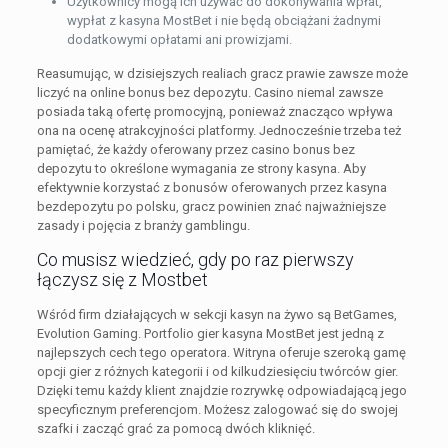
Użytkownicy mogą ich używać do dokonywania wpłat,
wypłat z kasyna MostBet i nie będą obciążani żadnymi
dodatkowymi opłatami ani prowizjami.
Reasumując, w dzisiejszych realiach gracz prawie zawsze może
liczyć na online bonus bez depozytu. Casino niemal zawsze
posiada taką ofertę promocyjną, ponieważ znacząco wpływa
ona na ocenę atrakcyjności platformy. Jednocześnie trzeba też
pamiętać, że każdy oferowany przez casino bonus bez
depozytu to określone wymagania ze strony kasyna. Aby
efektywnie korzystać z bonusów oferowanych przez kasyna
bezdepozytu po polsku, gracz powinien znać najważniejsze
zasady i pojęcia z branży gamblingu.
Co musisz wiedzieć, gdy po raz pierwszy
łączysz się z Mostbet
Wśród firm działających w sekcji kasyn na żywo są BetGames,
Evolution Gaming. Portfolio gier kasyna MostBet jest jedną z
najlepszych cech tego operatora. Witryna oferuje szeroką gamę
opcji gier z różnych kategorii i od kilkudziesięciu twórców gier.
Dzięki temu każdy klient znajdzie rozrywkę odpowiadającą jego
specyficznym preferencjom. Możesz zalogować się do swojej
szafki i zacząć grać za pomocą dwóch kliknięć.