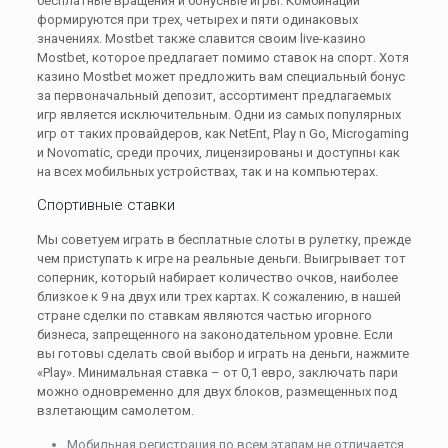
бесплатные вращения и бонусные игры. Комбинации
формируются при трех, четырех и пяти одинаковых
значениях. Mostbet также славится своим live-казино
Mostbet, которое предлагает помимо ставок на спорт. Хотя
казино Mostbet может предложить вам специальный бонус
за первоначальный депозит, ассортимент предлагаемых
игр является исключительным. Одни из самых популярных
игр от таких провайдеров, как NetEnt, Play n Go, Microgaming
и Novomatic, среди прочих, лицензированы и доступны как
на всех мобильных устройствах, так и на компьютерах.
Спортивные ставки
Мы советуем играть в бесплатные слоты в рулетку, прежде
чем приступать к игре на реальные деньги. Выигрывает тот
соперник, который набирает количество очков, наиболее
близкое к 9 на двух или трех картах. К сожалению, в нашей
стране сделки по ставкам являются частью игорного
бизнеса, запрещенного на законодательном уровне. Если
вы готовы сделать свой выбор и играть на деньги, нажмите
«Play». Минимальная ставка – от 0,1 евро, заключать пари
можно одновременно для двух блоков, размещенных под
взлетающим самолетом.
Мобильная регистрация по всем этапам не отличается