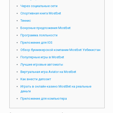
Через социальные сети
Спортивная книга Mostbet
Теннис
Бонусные предложения Mostbet
Программа лояльности
Приложение для IOS
Обзор букмекерской компании Mostbet Узбекистан
Популярные игры в Mostbet
Лучшие игровые автоматы
Виртуальная игра Aviator на Mostbet
Как внести депозит
Играть в онлайн-казино MostBet на реальные
деньги
Приложение для компьютера