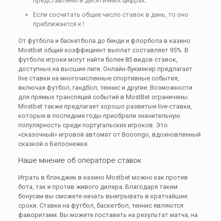
представлены в десятичных цифрах.
Если сосчитать общее число ставок в день, то оно
приближается к !
От футбола и баскетбола до бенди и флорбола в казино
Mostbet общий коэффициент выплат составляет 95%. В
футболе игроки могут найти более 85 видов ставок,
доступных на высшие лиги. Онлайн-букмекер предлагает
live ставки на многочисленные спортивные события,
включая футбол, гандбол, теннис и другие. Возможности
для прямых трансляций событий в MostBet ограничены.
Mostbet также предлагает хорошо развитые live-ставки,
которые в последние годы приобрели значительную
популярность среди португальских игроков. Это
«сказочный» игровой автомат от Booongo, вдохновленный
сказкой о Белоснежке.
Наше мнение об операторе ставок
Играть в блэкджек в казино Mostbet можно как против
бота, так и против живого дилера. Благодаря таким
бонусам вы сможете начать выигрывать в кратчайшие
сроки. Ставки на футбол, баскетбол, теннис являются
фаворитами. Вы можете поставить на результат матча, на