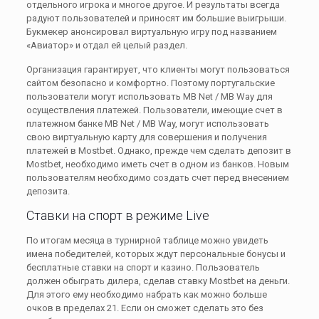
отдельного игрока и многое другое. И результаты всегда
радуют пользователей и приносят им большие выигрыши.
Букмекер анонсировал виртуальную игру под названием
«Авиатор» и отдал ей целый раздел.
Организация гарантирует, что клиенты могут пользоваться
сайтом безопасно и комфортно. Поэтому португальские
пользователи могут использовать MB Net / MB Way для
осуществления платежей. Пользователи, имеющие счет в
платежном банке MB Net / MB Way, могут использовать
свою виртуальную карту для совершения и получения
платежей в Mostbet. Однако, прежде чем сделать депозит в
Mostbet, необходимо иметь счет в одном из банков. Новым
пользователям необходимо создать счет перед внесением
депозита.
Ставки на спорт в режиме Live
По итогам месяца в турнирной таблице можно увидеть
имена победителей, которых ждут персональные бонусы и
бесплатные ставки на спорт и казино. Пользователь
должен обыграть дилера, сделав ставку Mostbet на деньги.
Для этого ему необходимо набрать как можно больше
очков в пределах 21. Если он сможет сделать это без