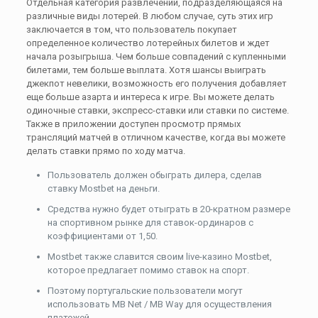
Отдельная категория развлечений, подразделяющаяся на
различные виды лотерей. В любом случае, суть этих игр
заключается в том, что пользователь покупает
определенное количество лотерейных билетов и ждет
начала розыгрыша. Чем больше совпадений с купленными
билетами, тем больше выплата. Хотя шансы выиграть
джекпот невелики, возможность его получения добавляет
еще больше азарта и интереса к игре. Вы можете делать
одиночные ставки, экспресс-ставки или ставки по системе.
Также в приложении доступен просмотр прямых
трансляций матчей в отличном качестве, когда вы можете
делать ставки прямо по ходу матча.
Пользователь должен обыграть дилера, сделав
ставку Mostbet на деньги.
Средства нужно будет отыграть в 20-кратном размере
на спортивном рынке для ставок-ординаров с
коэффициентами от 1,50.
Mostbet также славится своим live-казино Mostbet,
которое предлагает помимо ставок на спорт.
Поэтому португальские пользователи могут
использовать MB Net / MB Way для осуществления
платежей.