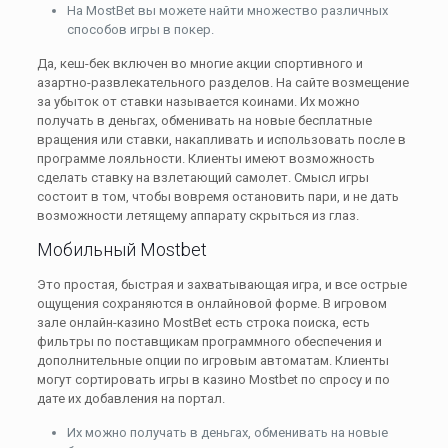
На MostBet вы можете найти множество различных
способов игры в покер.
Да, кеш-бек включен во многие акции спортивного и
азартно-развлекательного разделов. На сайте возмещение
за убыток от ставки называется коинами. Их можно
получать в деньгах, обменивать на новые бесплатные
вращения или ставки, накапливать и использовать после в
программе лояльности. Клиенты имеют возможность
сделать ставку на взлетающий самолет. Смысл игры
состоит в том, чтобы вовремя остановить пари, и не дать
возможности летящему аппарату скрыться из глаз.
Мобильный Mostbet
Это простая, быстрая и захватывающая игра, и все острые
ощущения сохраняются в онлайновой форме. В игровом
зале онлайн-казино MostBet есть строка поиска, есть
фильтры по поставщикам программного обеспечения и
дополнительные опции по игровым автоматам. Клиенты
могут сортировать игры в казино Mostbet по спросу и по
дате их добавления на портал.
Их можно получать в деньгах, обменивать на новые