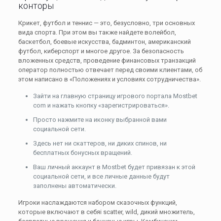
конторы
Крикет, футбол и теннис — это, безусловно, три основных
вида спорта. При этом вы также найдете волейбол,
баскетбол, боевые искусства, бадминтон, американский
футбол, киберспорт и многое другое. За безопасность
вложенных средств, проведение финансовых транзакций
оператор полностью отвечает перед своими клиентами, об
этом написано в «Положениях и условиях сотрудничества».
Зайти на главную страницу игрового портала Mostbet
com и нажать кнопку «зарегистрироваться».
Просто нажмите на иконку выбранной вами
социальной сети.
Здесь нет ни скаттеров, ни диких спинов, ни
бесплатных бонусных вращений.
Ваш личный аккаунт в Mostbet будет привязан к этой
социальной сети, и все личные данные будут
заполнены автоматически.
Игроки наслаждаются набором сказочных функций,
которые включают в себяi scatter, wild, дикий множитель,