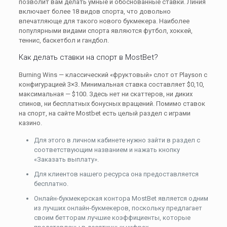
позволит вам делать умные и обоснованные ставки. Линия
включает более 18 видов спорта, что довольно
впечатляюще для такого нового букмекера. Наиболее
популярными видами спорта являются футбол, хоккей,
теннис, баскетбол и гандбол.
Как делать ставки на спорт в MostBet?
Burning Wins — классический «фруктовый» слот от Playson с
конфигурацией 3×3. Минимальная ставка составляет $0,10,
максимальная — $100. Здесь нет ни скаттеров, ни диких
спинов, ни бесплатных бонусных вращений. Помимо ставок
на спорт, на сайте Mostbet есть целый раздел с играми
казино.
Для этого в личном кабинете нужно зайти в раздел с
соответствующим названием и нажать кнопку
«Заказать выплату».
Для клиентов нашего ресурса она предоставляется
бесплатно.
Онлайн-букмекерская контора MostBet является одним
из лучших онлайн-букмекеров, поскольку предлагает
своим бетторам лучшие коэффициенты, которые