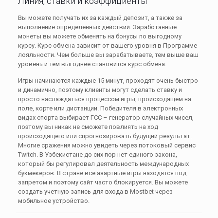
Линия, ставки и коэффициенты
Вы можете получать их за каждый депозит, а также за
выполнение определенных действий. Заработанные
монеты вы можете обменять на бонусы по выгодному
курсу. Курс обмена зависит от вашего уровня в Программе
лояльности. Чем больше вы зарабатываете, тем выше ваш
уровень и тем выгоднее становится курс обмена.
Игры начинаются каждые 15 минут, проходят очень быстро
и динамично, поэтому клиенты могут сделать ставку и
просто наслаждаться процессом игры, происходящем на
поле, корте или дистанции. Победителя в электронных
видах спорта выбирает ГСС – генератор случайных чисел,
поэтому вы никак не сможете повлиять на ход
происходящего или спрогнозировать будущий результат.
Многие сражения можно увидеть через потоковый сервис
Twitch. В Узбекистане до сих пор нет единого закона,
который бы регулировал деятельность международных
букмекеров. В стране все азартные игры находятся под
запретом и поэтому сайт часто блокируется. Вы можете
создать учетную запись для входа в Mostbet через
мобильное устройство.