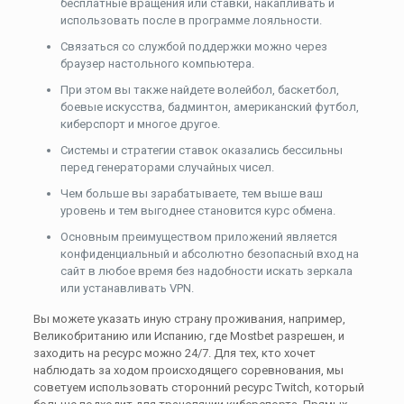
бесплатные вращения или ставки, накапливать и
использовать после в программе лояльности.
Связаться со службой поддержки можно через
браузер настольного компьютера.
При этом вы также найдете волейбол, баскетбол,
боевые искусства, бадминтон, американский футбол,
киберспорт и многое другое.
Системы и стратегии ставок оказались бессильны
перед генераторами случайных чисел.
Чем больше вы зарабатываете, тем выше ваш
уровень и тем выгоднее становится курс обмена.
Основным преимуществом приложений является
конфиденциальный и абсолютно безопасный вход на
сайт в любое время без надобности искать зеркала
или устанавливать VPN.
Вы можете указать иную страну проживания, например,
Великобританию или Испанию, где Mostbet разрешен, и
заходить на ресурс можно 24/7. Для тех, кто хочет
наблюдать за ходом происходящего соревнования, мы
советуем использовать сторонний ресурс Twitch, который