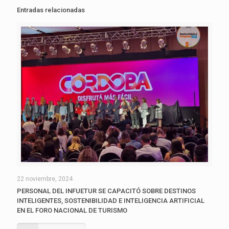
Entradas relacionadas
22 noviembre, 2024
PERSONAL DEL INFUETUR SE CAPACITÓ SOBRE DESTINOS
INTELIGENTES, SOSTENIBILIDAD E INTELIGENCIA ARTIFICIAL
EN EL FORO NACIONAL DE TURISMO