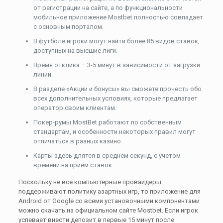
от регистрации на сайте, а по функциональности
мобильное приложение Mostbet полностью совпадает
с основным порталом.
В футболе игроки могут найти более 85 видов ставок,
доступных на высшие лиги.
Время отклика – 3-5 минут в зависимости от загрузки
линии.
В разделе «Акции и бонусы» вы сможете прочесть обо
всех дополнительных условиях, которые предлагает
оператор своим клиентам.
Покер-румы MostBet работают по собственным
стандартам, и особенности некоторых правил могут
отличаться в разных казино.
Карты здесь длятся в среднем секунд, с учетом
времени на прием ставок.
Поскольку не все компьютерные провайдеры
поддерживают политику азартных игр, то приложение для
Android от Google со всеми установочными компонентами
можно скачать на официальном сайте Mostbet. Если игрок
успевает внести депозит в первые 15 минут после