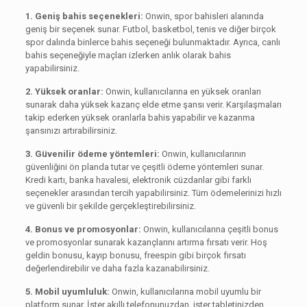
1. Geniş bahis seçenekleri:
Onwin, spor bahisleri alanında
geniş bir seçenek sunar. Futbol, basketbol, tenis ve diğer birçok
spor dalında binlerce bahis seçeneği bulunmaktadır. Ayrıca, canlı
bahis seçeneğiyle maçları izlerken anlık olarak bahis
yapabilirsiniz.
2. Yüksek oranlar:
Onwin, kullanıcılarına en yüksek oranları
sunarak daha yüksek kazanç elde etme şansı verir. Karşılaşmaları
takip ederken yüksek oranlarla bahis yapabilir ve kazanma
şansınızı artırabilirsiniz.
3. Güvenilir ödeme yöntemleri:
Onwin, kullanıcılarının
güvenliğini ön planda tutar ve çeşitli ödeme yöntemleri sunar.
Kredi kartı, banka havalesi, elektronik cüzdanlar gibi farklı
seçenekler arasından tercih yapabilirsiniz. Tüm ödemelerinizi hızlı
ve güvenli bir şekilde gerçekleştirebilirsiniz.
4. Bonus ve promosyonlar:
Onwin, kullanıcılarına çeşitli bonus
ve promosyonlar sunarak kazançlarını artırma fırsatı verir. Hoş
geldin bonusu, kayıp bonusu, freespin gibi birçok fırsatı
değerlendirebilir ve daha fazla kazanabilirsiniz.
5. Mobil uyumluluk:
Onwin, kullanıcılarına mobil uyumlu bir
platform sunar. İster akıllı telefonunuzdan, ister tabletinizden