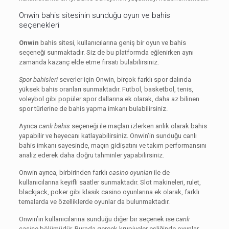
Onwin bahis sitesinin sunduğu oyun ve bahis
seçenekleri
Onwin
bahis sitesi, kullanıcılarına geniş bir oyun ve bahis
seçeneği sunmaktadır. Siz de bu platformda eğlenirken aynı
zamanda kazanç elde etme fırsatı bulabilirsiniz.
Spor bahisleri
severler için Onwin, birçok farklı spor dalında
yüksek bahis oranları sunmaktadır. Futbol, basketbol, tenis,
voleybol gibi popüler spor dallarına ek olarak, daha az bilinen
spor türlerine de bahis yapma imkanı bulabilirsiniz.
Ayrıca
canlı bahis
seçeneği ile maçları izlerken anlık olarak bahis
yapabilir ve heyecanı katlayabilirsiniz. Onwin’in sunduğu canlı
bahis imkanı sayesinde, maçın gidişatını ve takım performansını
analiz ederek daha doğru tahminler yapabilirsiniz.
Onwin ayrıca, birbirinden farklı
casino oyunları
ile de
kullanıcılarına keyifli saatler sunmaktadır. Slot makineleri, rulet,
blackjack, poker gibi klasik casino oyunlarına ek olarak, farklı
temalarda ve özelliklerde oyunlar da bulunmaktadır.
Onwin’in kullanıcılarına sunduğu diğer bir seçenek ise
canlı
casino
bölümüdür. Burada gerçek krupiyeler eşliğinde oyunlar