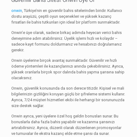
onwin
, Türkiye’nin en güvenilir bahis sitelerinden biridir. Kullanıcı
dostu arayüzü, çeşitli oyun seçenekleri ve yüksek kazanç
fırsatları ile bahis tutkunları için ideal bir platform sunmaktadır.
Onwin’e üye olarak, sadece birkaç adımda heyecan verici bahis
deneyimine adım atabilirsiniz. Üyelik işlemi hızlı ve kolaydır –
sadece kayıt formunu doldurmanız ve hesabınızı doğrulamanız
gerekir.
Onwin üyelerine birçok avantaj sunmaktadır. Güvenilir ve hızlı
ödeme yöntemleri ile kazançlarınızı anında çekebilirsiniz. Ayrıca,
yüksek oranlarla birçok spor dalında bahis yapma şansına sahip
olacaksınız.
Onwin, güvenlik konusunda da son derece titizdir. Kişisel ve mali
bilgilerinizin gizliliğini koruyan güçlü bir şifreleme sistemi kullanır.
Ayrıca, 7/24 müşteri hizmetleri ekibi ile herhangi bir sorununuzda
size destek sağlar.
Onwin ayrıca, yeni üyelere özel hoş geldin bonusları sunar. Bu
bonuslarla daha fazla bahis yapabilir ve kazanma şansınızı
artırabilirsiniz. Ayrıca, düzenli olarak düzenlenen promosyonlar
ve turnuvalar ile ekstra kazanç elde etme şansı da sunar.