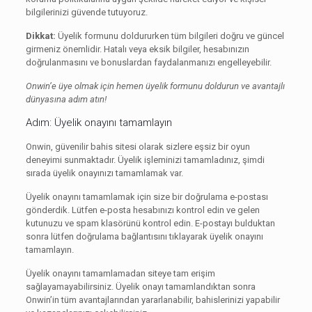
bilgilerinizi güvende tutuyoruz.
Dikkat:
Üyelik formunu doldururken tüm bilgileri doğru ve güncel
girmeniz önemlidir. Hatalı veya eksik bilgiler, hesabınızın
doğrulanmasını ve bonuslardan faydalanmanızı engelleyebilir.
Onwin’e üye olmak için hemen üyelik formunu doldurun ve avantajlı
dünyasına adım atın!
Adım: Üyelik onayını tamamlayın
Onwin, güvenilir bahis sitesi olarak sizlere eşsiz bir oyun
deneyimi sunmaktadır. Üyelik işleminizi tamamladınız, şimdi
sırada üyelik onayınızı tamamlamak var.
Üyelik onayını tamamlamak için size bir doğrulama e-postası
gönderdik. Lütfen e-posta hesabınızı kontrol edin ve gelen
kutunuzu ve spam klasörünü kontrol edin. E-postayı bulduktan
sonra lütfen doğrulama bağlantısını tıklayarak üyelik onayını
tamamlayın.
Üyelik onayını tamamlamadan siteye tam erişim
sağlayamayabilirsiniz. Üyelik onayı tamamlandıktan sonra
Onwin’in tüm avantajlarından yararlanabilir, bahislerinizi yapabilir