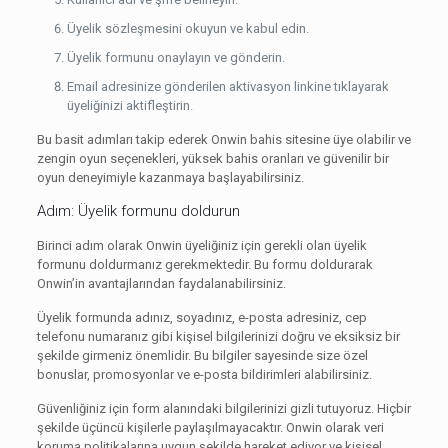
Üyelik sözleşmesini okuyun ve kabul edin.
Üyelik formunu onaylayın ve gönderin.
Email adresinize gönderilen aktivasyon linkine tıklayarak
üyeliğinizi aktifleştirin.
Bu basit adımları takip ederek Onwin bahis sitesine üye olabilir ve
zengin oyun seçenekleri, yüksek bahis oranları ve güvenilir bir
oyun deneyimiyle kazanmaya başlayabilirsiniz.
Adım: Üyelik formunu doldurun
Birinci adım olarak Onwin üyeliğiniz için gerekli olan üyelik
formunu doldurmanız gerekmektedir. Bu formu doldurarak
Onwin’in avantajlarından faydalanabilirsiniz.
Üyelik formunda adınız, soyadınız, e-posta adresiniz, cep
telefonu numaranız gibi kişisel bilgilerinizi doğru ve eksiksiz bir
şekilde girmeniz önemlidir. Bu bilgiler sayesinde size özel
bonuslar, promosyonlar ve e-posta bildirimleri alabilirsiniz.
Güvenliğiniz için form alanındaki bilgilerinizi gizli tutuyoruz. Hiçbir
şekilde üçüncü kişilerle paylaşılmayacaktır. Onwin olarak veri
koruma politikalarına uygun şekilde hareket ediyor ve kişisel