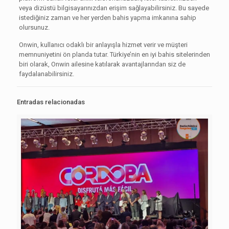
veya dizüstü bilgisayarınızdan erişim sağlayabilirsiniz. Bu sayede
istediğiniz zaman ve her yerden bahis yapma imkanına sahip
olursunuz.
Onwin, kullanıcı odaklı bir anlayışla hizmet verir ve müşteri
memnuniyetini ön planda tutar. Türkiye’nin en iyi bahis sitelerinden
biri olarak, Onwin ailesine katılarak avantajlarından siz de
faydalanabilirsiniz.
Entradas relacionadas