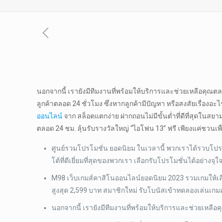
นอกจากนี้ เรายังมีทีมงานที่พร้อมให้บริการและช่วยเหลือคุณตล
ลูกค้าตลอด 24 ชั่วโมง ซึ่งหากลูกค้ามีปัญหา หรือสงสัยเรื่องอ
ออนไลน์
จาก สล็อตแตกง่าย ฝากถอนไม่มีขั้นต่ำที่ดีที่สุดในสยาม
ตลอด 24 ชม. ลุ้นรับรางวัลใหญ่ “ไอโฟน 13” ฟรี เพียงแค่ชวนเพื่อ
ศูนย์รวมโปรโมชั่น ยอดนิยม ในเวลานี้ พวกเราได้รวบโปรโมช
โต้ที่ดีเยี่ยมที่สุดของพวกเรา เลือกรับโปรโมชั่นได้อย่างจุใจ พอ
M98 เว็บเกมส์คาสิโนออนไลน์ยอดนิยม 2023 รวมเกมให้เลือกเ
สูงสุด 2,599 บาท สมาชิกใหม่ รับโบนัสเข้าทดลองเล่นเกมส
นอกจากนี้ เรายังมีทีมงานที่พร้อมให้บริการและช่วยเหลือค