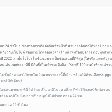
อด 24 ชั่วโมง. ช่องทางการติดต่อกับเจ้าหน้าที่ สามารถติดต่อได้ทาง Line แ
ะไรเกี่ยวกับเว็บไซต์ สอบถามได้ตลอดเวลา เจ้าหน้าที่พร้อมบริการ ตอบทุกคำถ
ปี 2022 เรามั่นใจโปรโมชั่นของเราเป็นข้อเสนอที่ดีที่สุด (ให้จริง แจกจริง) ห
นเล่นเกมกับเราที่นี่ มีสิทธิ์เป็นเจ้าของมือถือ… “รับฟรี 100บาท” เพียงแค่ชว
ั่นดีๆมาเอาไว้ภายในเว็บพวกเราตรงนี้ที่เดียว พร้อมให้ท่านเลือกรับ pgslo
ดีนี่ที่เดียว !!
ล่นมากมายที่นี่ ไม่ว่าจะเป็น คาสิโนสด สล็อต กีฬา โป๊กเกอร์ ยิงปลา สนุก
ล็อต คาสิโน ยิงปลา ฟรี ๆ สนุกได้ไม่จำกัด ตลอด 24 ชม.
ุณตลอด 24 ชั่วโมง.