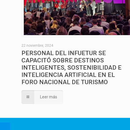
22 noviembre, 2024
PERSONAL DEL INFUETUR SE
CAPACITÓ SOBRE DESTINOS
INTELIGENTES, SOSTENIBILIDAD E
INTELIGENCIA ARTIFICIAL EN EL
FORO NACIONAL DE TURISMO
Leer más