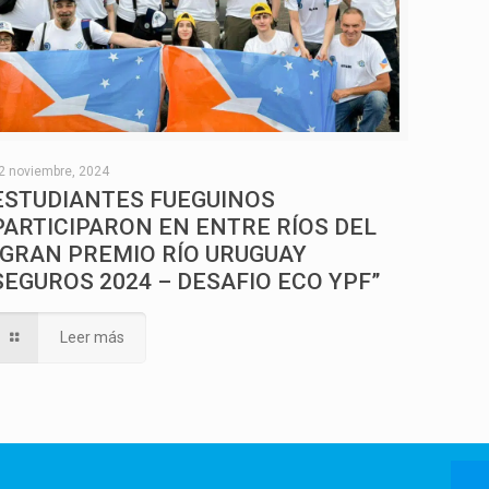
2 noviembre, 2024
ESTUDIANTES FUEGUINOS
PARTICIPARON EN ENTRE RÍOS DEL
“GRAN PREMIO RÍO URUGUAY
SEGUROS 2024 – DESAFIO ECO YPF”
Leer más