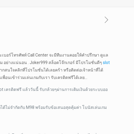
ละเบอร์โทรศัพท์ Call Center จะมีทีมงานคอยให้คำปรึกษา ดูแล
าม อย่างแน่นอน . Joker999 สล็อตโจ๊กเกอร์ มีโปรโมชั่นดีๆ
slot
ากสนใจคลิกที่โปรโมชั่นได้เลยคร้า หรือติดต่อเจ้าหน้าที่ได้
นเพื่อนเข้าร่วมเล่นเกมกับเรา รับเครดิตฟรีได้เลย…
t เครดิตฟรี แล้ววันนี้ รับกล้วยๆผ่านการเติมเงินด้วยระบบออ
ได้ไม่จำกัดกับ M98 พร้อมรับข้อเสนอสุดคุ้มค่า โบนัสเล่นเกม