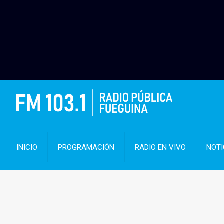
INICIO
PROGRAMACIÓN
RADIO EN VIVO
NOTI