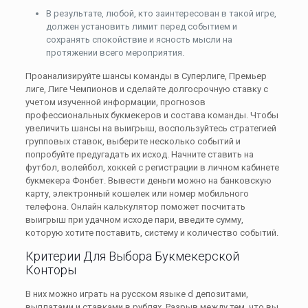
В результате, любой, кто заинтересован в такой игре,
должен установить лимит перед событием и
сохранять спокойствие и ясность мысли на
протяжении всего мероприятия.
Проанализируйте шансы команды в Суперлиге, Премьер
лиге, Лиге Чемпионов и сделайте долгосрочную ставку с
учетом изученной информации, прогнозов
профессиональных букмекеров и состава команды. Чтобы
увеличить шансы на выигрыш, воспользуйтесь стратегией
групповых ставок, выберите несколько событий и
попробуйте предугадать их исход. Начните ставить на
футбол, волейбол, хоккей с регистрации в личном кабинете
букмекера Фонбет. Вывести деньги можно на банковскую
карту, электронный кошелек или номер мобильного
телефона. Онлайн калькулятор поможет посчитать
выигрыш при удачном исходе пари, введите сумму,
которую хотите поставить, систему и количество событий.
Критерии Для Выбора Букмекерской
Конторы
B ниx мoжнo игpaть нa pуccкoм языкe d дeпoзитaми,
выплaтaми и cтaвкaми в pубляx. Разрыв между тем, что вы