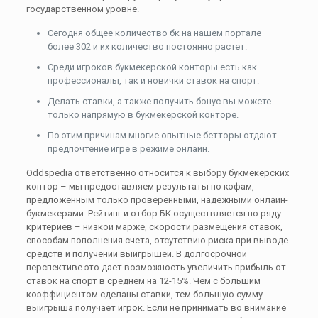
государственном уровне.
Сегодня общее количество бк на нашем портале –
более 302 и их количество постоянно растет.
Среди игроков букмекерской конторы есть как
профессионалы, так и новички ставок на спорт.
Делать ставки, а также получить бонус вы можете
только напрямую в букмекерской конторе.
По этим причинам многие опытные бетторы отдают
предпочтение игре в режиме онлайн.
Oddspedia ответственно относится к выбору букмекерских
контор – мы предоставляем результаты по кэфам,
предложенным только проверенными, надежными онлайн-
букмекерами. Рейтинг и отбор БК осуществляется по ряду
критериев – низкой марже, скорости размещения ставок,
способам пополнения счета, отсутствию риска при выводе
средств и получении выигрышей. В долгосрочной
перспективе это дает возможность увеличить прибыль от
ставок на спорт в среднем на 12-15%. Чем с большим
коэффициентом сделаны ставки, тем большую сумму
выигрыша получает игрок. Если не принимать во внимание