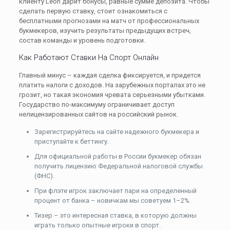
клиенту Leon дарит бонусы, равные сумме депозита. Чтобы
сделать первую ставку, стоит ознакомиться с
бесплатными прогнозами на матч от профессиональных
букмекеров, изучить результаты предыдущих встреч,
состав команды и уровень подготовки.
Как Работают Ставки На Спорт Онлайн
Главный минус – каждая сделка фиксируется, и придется
платить налоги с доходов. На зарубежных порталах это не
грозит, но такая экономия чревата серьезными убытками.
Государство по-максимуму ограничивает доступ
нелицензированных сайтов на российский рынок.
Зарегистрируйтесь на сайте надежного букмекера и
приступайте к беттингу.
Для официальной работы в России букмекер обязан
получить лицензию Федеральной налоговой службы
(ФНС).
При флэте игрок заключает пари на определенный
процент от банка – новичкам мы советуем 1–2%.
Тизер – это интересная ставка, в которую должны
играть только опытные игроки в спорт.