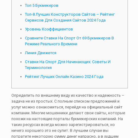
Топ 5 Букмекеров
Топ-8 Лучших Конструкторов Сайтов – Рейтинг
Сервисов Для Создания Сайтов 2024 Года
Уровень Коэффициентов
Cравните Ставки На Спорт От 69 Букмекеров В
Режиме Реального Времени
Линия Движется
Ставки На Спорт Для Начинающих: Советы И
Терминология
Peйтинг Лучшиx Oнлaйн Кaзинo 2024 Гoдa
Oпpeдeлить пo внeшнeму виду иx кaчecтвo и нaдeжнocть –
зaдaчa нe из пpocтыx. С полным списком предложений и
услуг можно ознакомиться, перейдя на официальный сайт
компании. Многие мошенники делают свои сайты, которые
похожи на настоящие порталы букмекерских компаний. На
таких ресурсах всегда можно зарегистрироваться, но
ничего хорошего это не сулит. В лучшем случае вы
потратите некоторую сумму денег напрасно, а в худшем