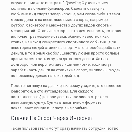
случае вы можете выиграть.” “[newline]С увеличением
количества онлайн-букмекеров, Сделать ставку на
любимый вид спорта теперь проще, чем когда-либо. Ставки
можно делать на несколько видов спорта, например
футбол, баскетбол и множество других видов спорта и
мероприятий.. Ставки на спорт – это деятельность, которая
включает размещение ставки, обычно известной как
ставка, на исход конкретного спортивного события.. Для
некоторых людей ставки на спорт – это способ заработать
деньги, в то время как большинству людей просто больше
нравится смотреть игру, когда на кону деньги. Хотя в
долгосрочной перспективе лишь немногие люди могут
зарабатывать деньги на ставках на спорт, миллионы людей
по-прежнему делают это каждый год.
Просто взглянув на данные, вы сразу увидите, кто является
фаворитом, а кто аутсайдером. Для каждого
поставленного $ just one десятичное число отражает
выигранную сумму. Сумма в десятичном формате
показывает общую выплату, а не прибыль.
Ставки На Спорт Через Интернет
Такие пользователи могут сразу начинать сотрудничество