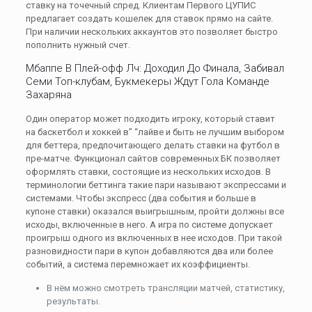
ставку на точечный спред. Клиентам Первого ЦУПИС
предлагает создать кошелек для ставок прямо на сайте.
При наличии нескольких аккаунтов это позволяет быстро
пополнить нужный счет.
Мбаппе В Плей-офф Лч: Доходил До Финала, Забивал
Семи Топ-клубам, Букмекеры Ждут Гола Команде
Захаряна
Один оператор может подходить игроку, который ставит
на баскетбол и хоккей в” “лайве и быть не лучшим выбором
для беттера, предпочитающего делать ставки на футбол в
пре-матче. Функционал сайтов современных БК позволяет
оформлять ставки, состоящие из нескольких исходов. В
терминологии беттинга такие пари называют экспрессами и
системами. Чтобы экспресс (два события и больше в
купоне ставки) оказался выигрышным, пройти должны все
исходы, включенные в него. А игра по системе допускает
проигрыш одного из включенных в нее исходов. При такой
разновидности пари в купон добавляются два или более
событий, а система перемножает их коэффициенты.
В нём можно смотреть трансляции матчей, статистику,
результаты.