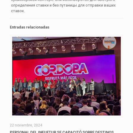
определения ставки и без путаницы для отправки ваших
ставок.
Entradas relacionadas
22 noviembre, 2024
PERSONAL DEL INFUETUR SE CAPACITÓ SOBRE DESTINOS