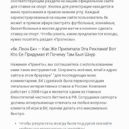
соответствующем разделе на нашем официальном сайте
для ставки на спорт. Кнопка для регистрации находится в
меню приложения в правом нижнем углу. Каждый
зарегистрированный на нашем сайте пользователь бк
может в прямом эфире смотреть футбольные, хоккейные,
баскетбольные и многие другие матчи и конечно сделать
ставку на спорт. Чтобы узнать, какие предлагаются исходы,
нужно посетить раздел «Прогнозы».
«бк Леон Бк» – Как Же Прилипала Эта Реклама! Вот
Кто Ее Придумал И Почему Там Был Шнур
Нажимая «Принять», вы соглашаетесь с использованием
нами таких инструментов. Сохранить моё имя, email и адрес
сайта в этом браузере” “для последующих моих
комментариев. БК Ligastavok была первопроходцем
легальных интерактивных ставок в России. Компания
работает с 2008 года и является одним из главных
блюстителей честного беттинга в РФ. Сотрудники саппорта
должны исчерпывающе отвечать на любые вопросы
клиента об игре в БК, причем делать это максимально
быстро.
Чтобы результаты всегда были под рукой скачайте
мобильное приложение на смартфон.