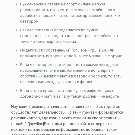
Букмекерские ставки на спорт онлайн нельзя
рассматривать в качестве источника стабильного
заработка, пока вы не являетесь профессиональным
беттором.
Размер призовых определяется по сумме
проставленных средств или проигрыша — обычно в
течение календарного месяца.
Поделиться собственным” “опытом игры в БК или
просмотреть историю жалоб на нее можно на форуме.
Если мы говорим о котировках, то самые выгодные
коэффициенты отмечаются именно в популярных
спортивных дисциплинах и в базовой росписи, то есть
на основных исходах, тоталах и форах.
Если кто-то предлагает вам купить информацию о
договорном матче за пару тысяч рублей – не верьте.
Изучение букмекера начинается с лицензии, по которой он
осуществляет деятельность. По этим пунктам формируется
рейтинг контор, где лучше всего ставки на спорт ставить
онлайн.” “[newline]В каждом разделе сайта содержится
исключительно важная информация, подобранная таким