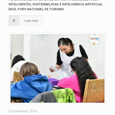
INTELIGENTES, SOSTENIBILIDAD E INTELIGENCIA ARTIFICIAL
EN EL FORO NACIONAL DE TURISMO
Leer más
22 noviembre, 2024