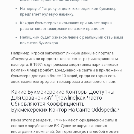
На первую” “строку отдельных поединков букмекер
предлагает нулевую наценку.
Каждая букмекерская компания принимает пари и
рассчитывает выигрыши по своим правилам.
Нелишним будет ознакомление с реальными отзывами
клиентов букмекера.
Например, игроки загружают личные данные с портала
«Госуслуги» или предоставляют фотографии/скриншоты
паспорта. В 1997 году приемом спортивных пари занялась
компания Марафонбет. Ежедневно на сайте и в приложении
букмекера доступно более 10 акций, среди которых есть
эксклюзивные вроде антиэкспресса и авансового пари.
Какие Букмекерские Конторы Доступны
Для Сравнения?” “[newline]как Часто
Обновляются Коэффициенты
Букмекерских Контор На Сайте Oddspedia?
Из-за этого резиденты РФ не имеют юридической силы в
спорах с зарубежными БК. Даже не нарушая правил
иностранных компаний, бетторы рискуют в любой момент