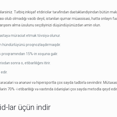
ərsiniz. Tətbiq inkişaf etdiricilər tərəfindən dəstəkləndiyindən bütün məlu
ı olub olmadığı vacib deyil, istənilən qumar müəssisəsi, hətta onlayn fəal
 qarşısını alma üsulunu seçdiyinizi düşündüyünüzdən əmin olun.
əstəyə müraciət etmək tövsiyə olunur.
nin hündürlüyünü proqnozlaşdırmaqdır.
s proqramından 15%-in xoşuna gəlir.
n sonra o, etibarlılığını itirir.
edir.
rəcələri və ənənəvi və hipersportla çox sayda tədbirlə sevindirir. Mütəxəss
əçilərin 70% -i etibarlılığı və vaxtında ödənişləri çox sayda metodla qeyd e
d-lar üçün indir