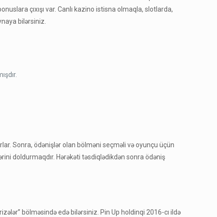
uslara çıxışı var. Canlı kazino istisna olmaqla, slotlarda,
naya bilərsiniz.
ışdır.
rlar. Sonra, ödənişlər olan bölməni seçməli və oyunçu üçün
lərini doldurmaqdır. Hərəkəti təsdiqlədikdən sonra ödəniş
izələr” bölməsində edə bilərsiniz. Pin Up holdinqi 2016-cı ildə