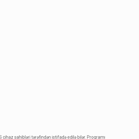
 cihaz sahibləri tərəfindən istifadə edilə bilər. Proqramı