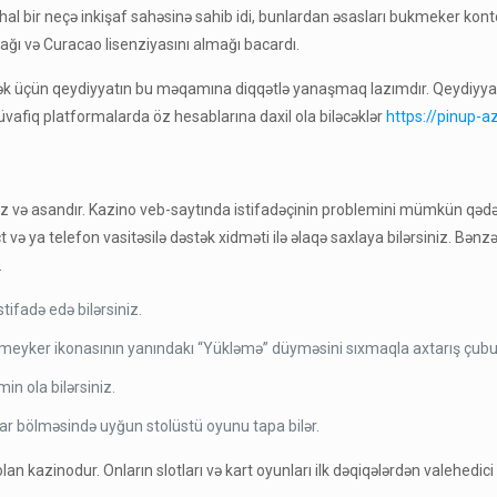
rhal bir neçə inkişaf sahəsinə sahib idi, bunlardan əsasları bukmeker kon
ğı və Curacao lisenziyasını almağı bacardı.
ək üçün qeydiyyatın bu məqamına diqqətlə yanaşmaq lazımdır. Qeydiyyatı
vafiq platformalarda öz hesablarına daxil ola biləcəklər
https://pinup-
ez və asandır. Kazino veb-saytında istifadəçinin problemini mümkün qə
və ya telefon vasitəsilə dəstək xidməti ilə əlaqə saxlaya bilərsiniz. Bənz
.
ifadə edə bilərsiniz.
eyker ikonasının yanındakı “Yükləmə” düyməsini sıxmaqla axtarış çubuğ
in ola bilərsiniz.
nlar bölməsində uyğun stolüstü oyunu tapa bilər.
n kazinodur. Onların slotları və kart oyunları ilk dəqiqələrdən valehedici