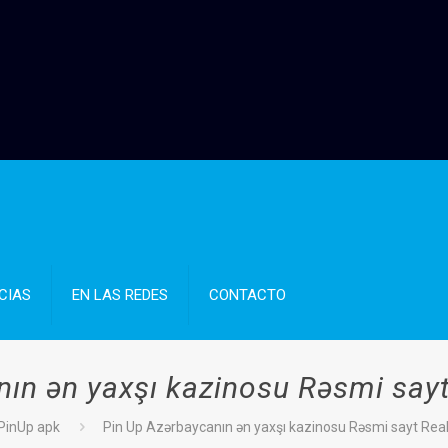
CIAS
EN LAS REDES
CONTACTO
ın ən yaxşı kazinosu Rəsmi sayt
PinUp apk
Pin Up Azərbaycanın ən yaxşı kazinosu Rəsmi sayt Real