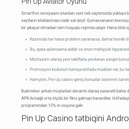
Pin Up Aviator Oyunu
Smartfon versiyasını istənilən vaxt veb saytımızda yükləyə bil
saytların bloklanması nadir xal deyil. Qumarxananın lisenziyas
bir şikayət olmadan tam hüquqlu rejimdə işləyir. Hansı blok
Kazinoda hər hansı problem yaranarsa, dərhal texniki d
Bu, qəza əyləncəsinə aiddir və onun mahiyyəti təyyarə
Müntəzəm olaraq yeni təkliflərlə yenilənən zəngin bonu
Promosyon kodunun həmişə istifadə müddəti var, bu tarixdə
Həmçinin, Pin-Up casino geniş bonuslar sistemini təmin 
Bukmeker şirkəti müştəriləri davamlı olaraq səxavətli bahis də
APK ilə bağlı orta ölçülü bir fikrə gəlməyi bacardılar. İstifad
proqramından 15%-in xoşuna gəlir.
Pin Up Casino tətbiqini Androi