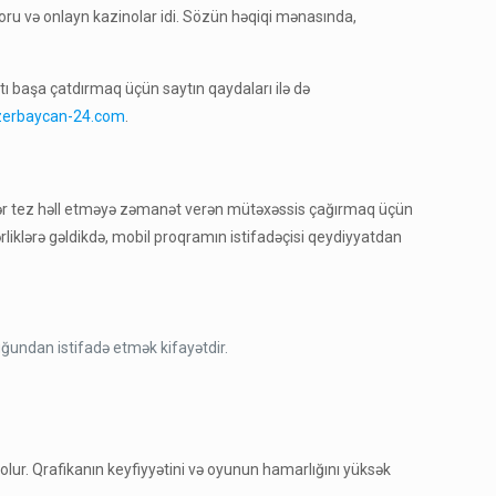
toru və onlayn kazinolar idi. Sözün həqiqi mənasında,
 başa çatdırmaq üçün saytın qaydaları ilə də
azerbaycan-24.com
.
dər tez həll etməyə zəmanət verən mütəxəssis çağırmaq üçün
ərliklərə gəldikdə, mobil proqramın istifadəçisi qeydiyyatdan
undan istifadə etmək kifayətdir.
 olur. Qrafikanın keyfiyyətini və oyunun hamarlığını yüksək