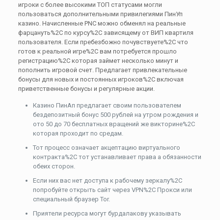
игроки с более высокими ТОП статусами могли
пользоваться дополнительными привилегиями ПинУп
казино. Начисленные PNC можно обменял на реальные
фарцануть%2C по курсу%2C зависящему от ВИП квартиля
пользователя. Если пребезбожно почувствуете%2C что
готов к реальной игре%2C вам потребуется прошло
регистрацию%2C которая займет несколько минут и
пополнить игровой счет. Предлагает привлекательные
бонусы для новых и постоянных игроков%2C включая
приветственные бонусы и регулярные акции.
Казино ПинАп предлагает своим пользователем
бездепозитный бонус 500 рублей на утром рождения и
ото 50 до 70 бесплатных вращений же викторине%2C
которая проходит по средам.
Тот процесс означает акцептацию виртуального
контракта%2C тот устанавливает права а обязанности
обеих сторон.
Если них вас нет доступа к рабочему зеркалу%2C
попробуйте открыть сайт через VPN%2C Прокси или
специальный браузер Tor.
Приятели ресурса могут бурдалакову указывать