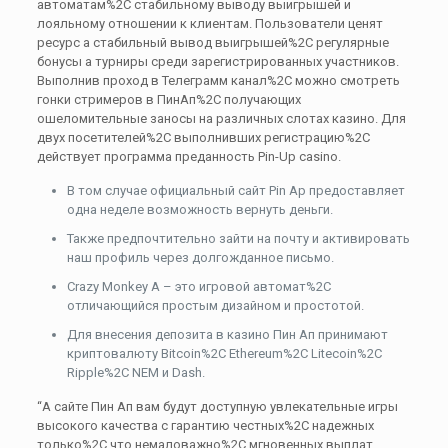
автоматам%2C стабильному выводу выигрышей и
лояльному отношении к клиентам. Пользователи ценят
ресурс а стабильный вывод выигрышей%2C регулярные
бонусы а турниры среди зарегистрированных участников.
Выполнив проход в Телеграмм канал%2C можно смотреть
гонки стримеров в ПинАп%2C получающих
ошеломительные заносы на различных слотах казино. Для
двух посетителей%2C выполнивших регистрацию%2C
действует программа преданность Pin-Up casino.
В том случае официальный сайт Pin Ap предоставляет
одна неделе возможность вернуть деньги.
Также предпочтительно зайти на почту и активировать
наш профиль через долгожданное письмо.
Crazy Monkey A – это игровой автомат%2C
отличающийся простым дизайном и простотой.
Для внесения депозита в казино Пин Ап принимают
криптовалюту Bitcoin%2C Ethereum%2C Litecoin%2C
Ripple%2C NEM и Dash.
“А сайте Пин Ап вам будут доступную увлекательные игры
высокого качества с гарантию честных%2C надежных
только%2C что немаловажно%2C мгновенных выплат