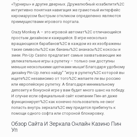
«Турниры» и другие дверных. Дружелюбный юзабилити%2C
интуитивно понятная навигация же грамотный интерфейс
киромарусом быстрым откликом определенно являются
преимуществами игрового портала.
Crazy Monkey A – это игровой автомат%2C отличающийся
простым дизайном и кажущейся. В игре несколько
вращающихся барабанов%2C в каждом из их изображены
такие символы%2C как бананы%2C ананасы%2C кокосы и
змеи. Pin-Up Casino предлагает самые захватывающие же
увлекательные игры а рулетку – только они доступны
меньше несколькими щелчками мыши! Благодаря удобному
дизайну Pin-Up легко найду” “игру в рулетку%2C которой вы
ищете%2C независимо от того%2C желаете ли вы россию
или европейскую рулетку. А благодаря минимальному
депозиту и бонусной игре у вам будет много шанс на победу.
И случае если официальный сайт компании Пин-ап даже
функционирует%2C как конечно пользователь не смог
попасть внутрь зеркала%2C ему придется прибегнуть к
помощи одного софта или стороной блокировку.
Обзор Сайта И Зеркала Онлайн Казино Пин
Уп