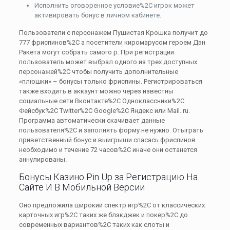
Исполнить оговоренное условие%2C игрок может
активировать бонус в личном кабинете.
Пользователи с персонажем Пушистая Крошка получит до
777 фриспинов%2C а посетители киромарусом героем Дэн
Ракета могут собрать самого р. При регистрации
пользователь может выбрал одного из трех доступных
персонажей%2C чтобы получить дополнительные
«плюшки» – бонусы только фриспины. Регистрироваться
также входить в аккаунт можно через известны
социальные сети Вконтакте%2C Одноклассники%2C
Фейсбук%2C Twitter%2C Google%2C Яндекс или Mail. ru.
Программа автоматически скачивает данные
пользователя%2C и заполнять форму не нужно. Отыграть
приветственный бонус и выигрыши спасась фриспинов
необходимо и течение 72 часов%2C иначе они останется
аннулированы.
Бонусы Казино Pin Up за Регистрацию На
Сайте И В Мобильной Версии
Оно предложила широкий спектр игр%2C от классических
карточных игр%2C таких же блэкджек и покер%2C до
современных вариантов%2C таких как слоты и