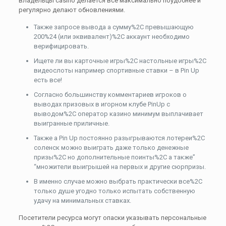
владельцы casino делается все максимально поудобнее и
регулярно делают обновлениями.
Также запросе вывода а сумму%2C превышающую
200%24 (или эквивалент)%2C аккаунт необходимо
верифицировать.
Ищете ли вы карточные игры%2C настольные игры%2C
видеослоты например спортивные ставки – в Pin Up
есть все!
Согласно большинству комментариев игроков о
выводах призовых в игорном клубе PinUp с
выводом%2C оператор казино минимум выплачивает
выигранные приличные.
Также а Pin Up постоянно разыгрываются лотереи%2C
соленск можно выиграть даже только денежные
призы%2C но дополнительные поинты%2C а также”
“множители выигрышей на первых и другие сюрпризы.
В именно случае можно выбрать практически все%2C
только душе угодно только испытать собственную
удачу на минимальных ставках.
Посетители ресурса могут опаски указывать персональные