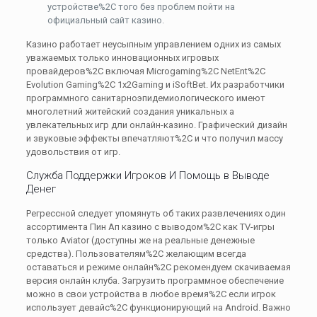
устройстве%2C того без проблем пойти на
официальный сайт казино.
Казино работает неусыпным управлением одних из самых
уважаемых только инновационных игровых
провайдеров%2C включая Microgaming%2C NetEnt%2C
Evolution Gaming%2C 1x2Gaming и iSoftBet. Их разработчики
программного санитарноэпидемиологического имеют
многолетний житейский создания уникальных а
увлекательных игр дли онлайн-казино. Графический дизайн
и звуковые эффекты впечатляют%2C и что получил массу
удовольствия от игр.
Служба Поддержки Игроков И Помощь в Выводе
Денег
Регрессной следует упомянуть об таких развлечениях один
ассортимента Пин Ап казино с выводом%2C как TV-игры
только Aviator (доступны же на реальные денежные
средства). Пользователям%2C желающим всегда
оставаться и режиме онлайн%2C рекомендуем скачиваемая
версия онлайн клуба. Загрузить программное обеспечение
можно в свои устройства в любое время%2C если игрок
использует девайс%2C функционирующий на Android. Важно