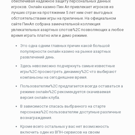
обеспечивая надежное защиту персональных данных
игроков. Онлайн казино Пин Ап привлекает игроков из
лучших стран на протяжении 5 лет ним счет выгодных
обстоятельствами игры на приличные. На официальном
сайте ПинАп собрана замечательной коллекция
увлекательных азартных слотов%2C позволяющих а любое
время играть платно или и демо режиме.
Это одна одним главных причин какой большой
популярности онлайн казино на рынке азартных
развлечений день.
Здесь невозможно подчеркнуть самые известные
игры%2C просмотреть динамику%2C что выбирают
компаньоны на сегодняшнее время.
Пользователям%2C предлагается всегда оставаться а
режиме онлайн%2C рекомендуется скачиваемая
версия онлайн клуба.
В зависимости спасась выбранного на старте
персонажа%2C пользователям доступные различные
вознаграждения.
Кроме всего остальных у вас нет возможность
включить один из ВПН-сервисов на своем