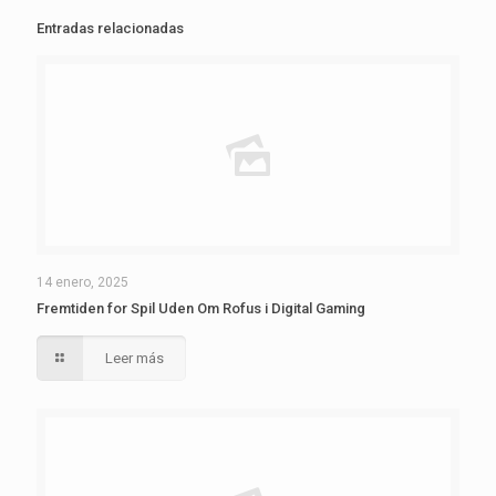
Entradas relacionadas
14 enero, 2025
Fremtiden for Spil Uden Om Rofus i Digital Gaming
Leer más