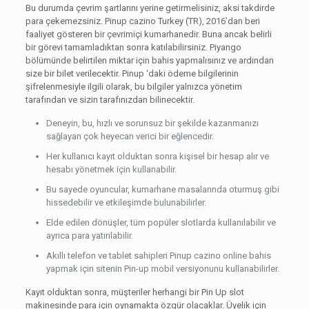
Bu durumda çevrim şartlarını yerine getirmelisiniz, aksi takdirde
para çekemezsiniz. Pinup cazino Turkey (TR), 2016’dan beri
faaliyet gösteren bir çevrimiçi kumarhanedir. Buna ancak belirli
bir görevi tamamladıktan sonra katılabilirsiniz. Piyango
bölümünde belirtilen miktar için bahis yapmalısınız ve ardından
size bir bilet verilecektir. Pinup ‘daki ödeme bilgilerinin
şifrelenmesiyle ilgili olarak, bu bilgiler yalnızca yönetim
tarafından ve sizin tarafınızdan bilinecektir.
Deneyin, bu, hızlı ve sorunsuz bir şekilde kazanmanızı
sağlayan çok heyecan verici bir eğlencedir.
Her kullanıcı kayıt olduktan sonra kişisel bir hesap alır ve
hesabı yönetmek için kullanabilir.
Bu sayede oyuncular, kumarhane masalarında oturmuş gibi
hissedebilir ve etkileşimde bulunabilirler.
Elde edilen dönüşler, tüm popüler slotlarda kullanılabilir ve
ayrıca para yatırılabilir.
Akıllı telefon ve tablet sahipleri Pinup cazino online bahis
yapmak için sitenin Pin-up mobil versiyonunu kullanabilirler.
Kayıt olduktan sonra, müşteriler herhangi bir Pin Up slot
makinesinde para için oynamakta özgür olacaklar. Üyelik için