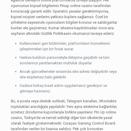
eğlence deneyimi online platformlarda zirveye ulaşıyor. Her
oyuncunun kişisel bilgilerinin Pinup online casino tarafından
korunacağı garanti edilir. Operatör, yasalar gerektirmiyorsa,
kişisel müşteri verilerini yetkisiz kişilere sağlamaz. Özel bir
şifreleme sayesinde oyuncuların bilgileri korunur ve saldırganlar
bunları ele geçiremez. Kumar sitesine kaydolmadan önce ana
sayfanın altındaki Gizlilik Politikasını okumanızı tavsiye ederiz.
Kullanıcıların geri bildirimleri, platformların hizmetlerini
iyileştirmeleri için bir fırsat sunar.
Herkes kulübün personeliyle iletişime geçebilir ve tüm
sorularınızı yanıtlamaktan mutluluk duyarlar.
Ancak güncellemeler sırasında site adresi değişebilir veya
site erişilemez hale gelebilir.
Sadece birkaç basit adımı uygulamanız gerekiyor ve
gitmeye hazırsınız.
Bu, e-posta veya destek sohbeti, Telegram kanalları, VKontakte
toplulukları aracılığıyla yapılabilir. Yeni ayna sitelerine bağlantılar,
ücretsiz döndürme kuponlarıyla birlikte yayınlanır. Pin Up online
casino, Türkiye’de ve temsil edildiği diğer tüm ülkelerde yasal
olarak faaliyet göstermektedir. Curaçao Gaming Control Board
tarafından verilen bir lisansa sahibiz. Pek çok bonustan