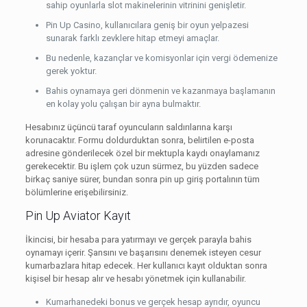
sahip oyunlarla slot makinelerinin vitrinini genişletir.
Pin Up Casino, kullanıcılara geniş bir oyun yelpazesi
sunarak farklı zevklere hitap etmeyi amaçlar.
Bu nedenle, kazançlar ve komisyonlar için vergi ödemenize
gerek yoktur.
Bahis oynamaya geri dönmenin ve kazanmaya başlamanın
en kolay yolu çalışan bir ayna bulmaktır.
Hesabınız üçüncü taraf oyuncuların saldırılarına karşı
korunacaktır. Formu doldurduktan sonra, belirtilen e-posta
adresine gönderilecek özel bir mektupla kaydı onaylamanız
gerekecektir. Bu işlem çok uzun sürmez, bu yüzden sadece
birkaç saniye sürer, bundan sonra pin up giriş portalının tüm
bölümlerine erişebilirsiniz.
Pin Up Aviator Kayıt
İkincisi, bir hesaba para yatırmayı ve gerçek parayla bahis
oynamayı içerir. Şansını ve başarısını denemek isteyen cesur
kumarbazlara hitap edecek. Her kullanıcı kayıt olduktan sonra
kişisel bir hesap alır ve hesabı yönetmek için kullanabilir.
Kumarhanedeki bonus ve gerçek hesap ayrıdır, oyuncu