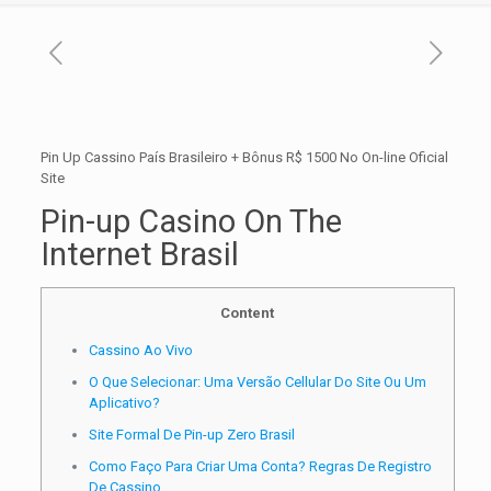
Pin Up Cassino País Brasileiro + Bônus R$ 1500 No On-line Oficial
Site
Pin-up Casino On The
Internet Brasil
Content
Cassino Ao Vivo
O Que Selecionar: Uma Versão Cellular Do Site Ou Um
Aplicativo?
Site Formal De Pin-up Zero Brasil
Como Faço Para Criar Uma Conta? Regras De Registro
De Cassino