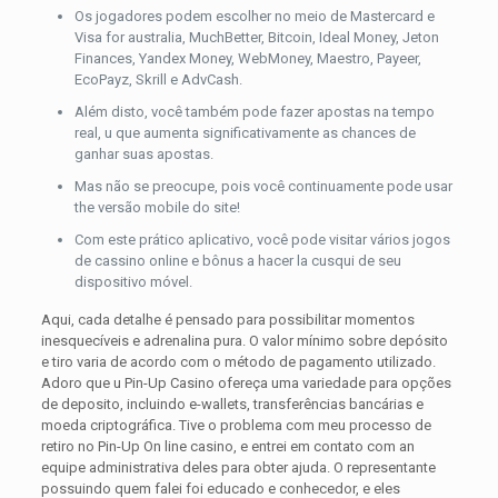
Os jogadores podem escolher no meio de Mastercard e
Visa for australia, MuchBetter, Bitcoin, Ideal Money, Jeton
Finances, Yandex Money, WebMoney, Maestro, Payeer,
EcoPayz, Skrill e AdvCash.
Além disto, você também pode fazer apostas na tempo
real, u que aumenta significativamente as chances de
ganhar suas apostas.
Mas não se preocupe, pois você continuamente pode usar
the versão mobile do site!
Com este prático aplicativo, você pode visitar vários jogos
de cassino online e bônus a hacer la cusqui de seu
dispositivo móvel.
Aqui, cada detalhe é pensado para possibilitar momentos
inesquecíveis e adrenalina pura. O valor mínimo sobre depósito
e tiro varia de acordo com o método de pagamento utilizado.
Adoro que u Pin-Up Casino ofereça uma variedade para opções
de deposito, incluindo e-wallets, transferências bancárias e
moeda criptográfica. Tive o problema com meu processo de
retiro no Pin-Up On line casino, e entrei em contato com an
equipe administrativa deles para obter ajuda. O representante
possuindo quem falei foi educado e conhecedor, e eles