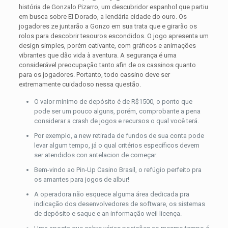
história de Gonzalo Pizarro, um descubridor espanhol que partiu
em busca sobre El Dorado, a lendária cidade do ouro. Os
jogadores ze juntarão a Gonzo em sua trata que e girarão os
rolos para descobrir tesouros escondidos. O jogo apresenta um
design simples, porém cativante, com gráficos e animações
vibrantes que dão vida à aventura. A segurança é uma
considerável preocupação tanto afin de os cassinos quanto
para os jogadores. Portanto, todo cassino deve ser
extremamente cuidadoso nessa questão.
O valor mínimo de depósito é de R$1500, o ponto que
pode ser um pouco alguns, porém, comprobante a pena
considerar a crash de jogos e recursos o qual você terá.
Por exemplo, a new retirada de fundos de sua conta pode
levar algum tempo, já o qual critérios específicos devem
ser atendidos con antelacion de começar.
Bem-vindo ao Pin-Up Casino Brasil, o refúgio perfeito pra
os amantes para jogos de albur!
A operadora não esquece alguma área dedicada pra
indicação dos desenvolvedores de software, os sistemas
de depósito e saque e an informação weil licença.