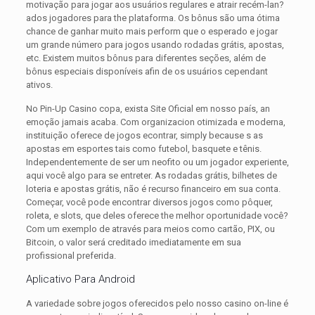
motivação para jogar aos usuários regulares e atrair recém-lan?
ados jogadores para the plataforma. Os bônus são uma ótima
chance de ganhar muito mais perform que o esperado e jogar
um grande número para jogos usando rodadas grátis, apostas,
etc. Existem muitos bônus para diferentes seções, além de
bônus especiais disponíveis afin de os usuários cependant
ativos.
No Pin-Up Casino copa, exista Site Oficial em nosso país, an
emoção jamais acaba. Com organizacion otimizada e moderna,
instituição oferece de jogos econtrar, simply because s as
apostas em esportes tais como futebol, basquete e tênis.
Independentemente de ser um neofito ou um jogador experiente,
aqui você algo para se entreter. As rodadas grátis, bilhetes de
loteria e apostas grátis, não é recurso financeiro em sua conta.
Começar, você pode encontrar diversos jogos como pôquer,
roleta, e slots, que deles oferece the melhor oportunidade você?
Com um exemplo de através para meios como cartão, PIX, ou
Bitcoin, o valor será creditado imediatamente em sua
profissional preferida.
Aplicativo Para Android
A variedade sobre jogos oferecidos pelo nosso casino on-line é