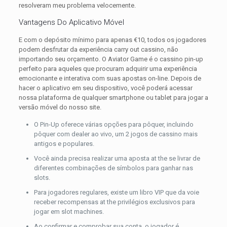
resolveram meu problema velocemente.
Vantagens Do Aplicativo Móvel
E com o depósito mínimo para apenas €10, todos os jogadores
podem desfrutar da experiência carry out cassino, não
importando seu orçamento. O Aviator Game é o cassino pin-up
perfeito para aqueles que procuram adquirir uma experiência
emocionante e interativa com suas apostas on-line. Depois de
hacer o aplicativo em seu dispositivo, você poderá acessar
nossa plataforma de qualquer smartphone ou tablet para jogar a
versão móvel do nosso site.
O Pin-Up oferece várias opções para pôquer, incluindo
pôquer com dealer ao vivo, um 2 jogos de cassino mais
antigos e populares.
Você ainda precisa realizar uma aposta at the se livrar de
diferentes combinações de símbolos para ganhar nas
slots.
Para jogadores regulares, existe um libro VIP que da voie
receber recompensas at the privilégios exclusivos para
jogar em slot machines.
Ao confirmar e comprobar sua conta, o jogador é