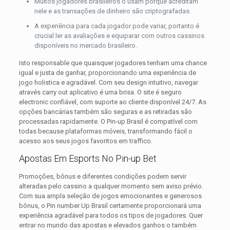
Muitos jogadores brasileiros o usam porque acreditam
nele e as transações de dinheiro são criptografadas.
A experiência para cada jogador pode variar, portanto é
crucial ler as avaliações e equiparar com outros cassinos
disponíveis no mercado brasileiro.
Isto responsable que quaisquer jogadores tenham uma chance
igual e justa de ganhar, proporcionando uma experiência de
jogo holistica e agradável. Com seu design intuitivo, navegar
através carry out aplicativo é uma brisa. O site é seguro
electronic confiável, com suporte ao cliente disponível 24/7. As
opções bancárias também são seguras e as retiradas são
processadas rapidamente. O Pin-up Brasil é compatível com
todas because plataformas móveis, transformando fácil o
acesso aos seus jogos favoritos em traffico.
Apostas Em Esports No Pin-up Bet
Promoções, bônus e diferentes condições podem servir
alteradas pelo cassino a qualquer momento sem aviso prévio.
Com sua ampla seleção de jogos emocionantes e generosos
bônus, o Pin number Up Brasil certamente proporcionará uma
experiência agradável para todos os tipos de jogadores. Quer
entrar no mundo das apostas e elevados ganhos o também