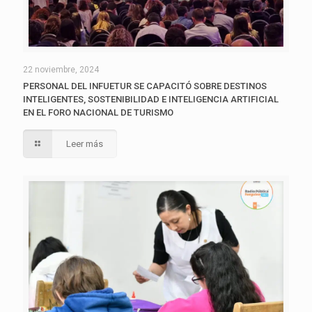
22 noviembre, 2024
PERSONAL DEL INFUETUR SE CAPACITÓ SOBRE DESTINOS
INTELIGENTES, SOSTENIBILIDAD E INTELIGENCIA ARTIFICIAL
EN EL FORO NACIONAL DE TURISMO
Leer más