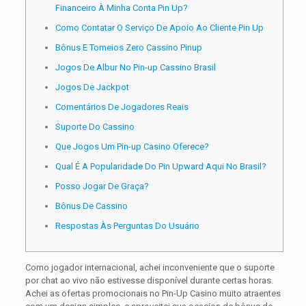
Financeiro À Minha Conta Pin Up?
Como Contatar O Serviço De Apoio Ao Cliente Pin Up
Bônus E Torneios Zero Cassino Pinup
Jogos De Albur No Pin-up Cassino Brasil
Jogos De Jackpot
Comentários De Jogadores Reais
Suporte Do Cassino
Que Jogos Um Pin-up Casino Oferece?
Qual É A Popularidade Do Pin Upward Aqui No Brasil?
Posso Jogar De Graça?
Bônus De Cassino
Respostas Às Perguntas Do Usuário
Como jogador internacional, achei inconveniente que o suporte
por chat ao vivo não estivesse disponível durante certas horas.
Achei as ofertas promocionais no Pin-Up Casino muito atraentes