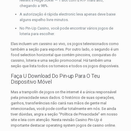
Netent’s Huge Joker — 1 slot com u RTP mais alto,
chegando a 98%.
A autorização é rápida electronic leva apenas deve baixe
alguns espelho livre minutos.
No Pin-Up Casino, você pode encontrar vários jogos de
loteria para escolher.
Elas incluem um cassino ao vivo, os jogos televisionados como
também a seção para esportes. Por outro lado, o segundo é um
food selection horizontal que contém pincoins, conquistas do
cassino, loteria e uma seção promocional. Há também uma
seção que lista todos os torneios e todos os jogos disponíveis.
Faça U Download Do Pin-up Para O Teu
Dispositivo Móvel
Mas a trampolín de jogos on the internet é a única responsável
pela privacidade seus dados. O histórico de suas operações,
ganhos, transferências não cairá nas mãos de gente mal
intencionadas, você pode confiar totalmente em nós. Se ainda
tiver dúvidas, angra a seção “Política de Privacidade” em nosso
site e leia com atenção. Nesta revisão Casino Pin-Up é
importante destacar operating system jogos de casino online.