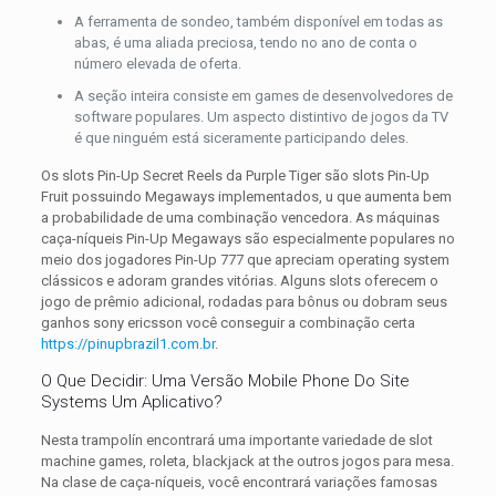
A ferramenta de sondeo, também disponível em todas as
abas, é uma aliada preciosa, tendo no ano de conta o
número elevada de oferta.
A seção inteira consiste em games de desenvolvedores de
software populares. Um aspecto distintivo de jogos da TV
é que ninguém está siceramente participando deles.
Os slots Pin-Up Secret Reels da Purple Tiger são slots Pin-Up
Fruit possuindo Megaways implementados, u que aumenta bem
a probabilidade de uma combinação vencedora. As máquinas
caça-níqueis Pin-Up Megaways são especialmente populares no
meio dos jogadores Pin-Up 777 que apreciam operating system
clássicos e adoram grandes vitórias. Alguns slots oferecem o
jogo de prêmio adicional, rodadas para bônus ou dobram seus
ganhos sony ericsson você conseguir a combinação certa
https://pinupbrazil1.com.br
.
O Que Decidir: Uma Versão Mobile Phone Do Site
Systems Um Aplicativo?
Nesta trampolín encontrará uma importante variedade de slot
machine games, roleta, blackjack at the outros jogos para mesa.
Na clase de caça-níqueis, você encontrará variações famosas