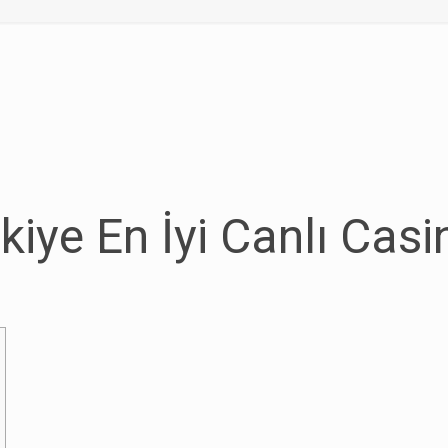
kiye En İyi Canlı Casi