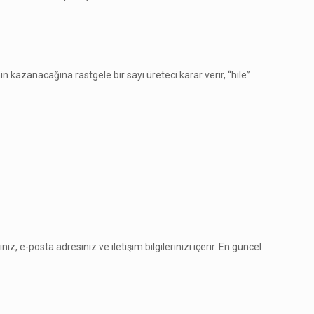
n kazanacağına rastgele bir sayı üreteci karar verir, “hile”
, e-posta adresiniz ve iletişim bilgilerinizi içerir. En güncel