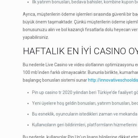
İlk yatırım bonusları, bedava bahisler, kombine kupon bo
Ayrıca, müşterilerin ödeme işlemleri sırasında güvenli bir b
büyük önem taşımaktadır. Çünkü müşterilerin ödeme işlemleri 
bonusunuzu alın ve bol kazançlı fırsatlarla dolu heyecan ver
yapabilirsiniz.
HAFTALIK EN İYİ CASINO O
Bu nedenle Live Casino ve video slotlarının optimizasyonu en ü
100 mb’inden farklı olmayacaktır. Bununla birlikte, kumarhan
başlangıç bonusları sistemi sunar
http://innovativeschooldi
Pin up casino tr 2020 yılından beri Türkiye’de faaliyet 
Yeni üyelere hoş geldin bonusları, yatırım bonusları, bed
Bu esneklik, oyuncuların istedikleri zaman ve mekand
Kullanıcıların geri bildirimleri, platformların hizmetlerini i
Bu nedenle, kullanıcılar Pin Up’un lisans bilgilerine dikkat e