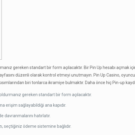
urmanız gereken standart bir form açılacaktır. Bir Pin Up hesabı açmak i
ayfasını düzenli olarak kontrol etmeyi unutmayın. Pin Up Casino, oyuncul
ımlarından biri tonlarca ikramiye bulmaktır. Daha önce hiç Pin-up kaydı 
doldurmanız gereken standart bir form açılacaktır.
rma erişim sağlayabildiği ana kapıdır.
de davranmalarını hatırlatır.
ı, seçtiğiniz ödeme sistemine bağlıdır.