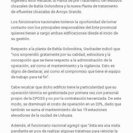
Ingeniero Aitor Recalde; la Planta de pre Tratamiento de residuos
cloacales de Bahía Golondrina y la nueva Planta de tratamiento
de efluentes cloacales de Arroyo Grande.
Los funcionarios nacionales tuvieron la oportunidad de tomar
contacto con los principales responsables del Ente provincial
quienes tienen a cargo ambas edificaciones desde el inicio de
su gestión.
Respecto a la planta de Bahía Golondrina, Gschaider indicó que
“nos sorprendió gratamente por su calidad, estructura y la
concepción que se tiene respecto a la administración de la
operación, así como el mantenimiento y la vigilancia. Esto es
digno de destacar, así como el compromiso que tiene el equipo
de trabajo para tal fin”.
Cabe recalcar que dicho edificio tiene la particularidad que su
operación técnica es gestionada por primera vez con personal
propio de la DPOSS y no por la contratación tercerizada. De este
modo, se disminuyó el costo de operación en un 20%, dado que
también se suma el mantenimiento de las 19 estaciones
elevadoras de la ciudad de Ushuaia.
Además, el funcionario nacional agregó que “ésta era una visita
pendiente en pos de realizar algunas tratativas para reiniciar la