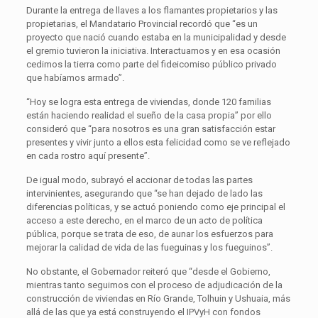
Durante la entrega de llaves a los flamantes propietarios y las
propietarias, el Mandatario Provincial recordó que “es un
proyecto que nació cuando estaba en la municipalidad y desde
el gremio tuvieron la iniciativa. Interactuamos y en esa ocasión
cedimos la tierra como parte del fideicomiso público privado
que habíamos armado”.
“Hoy se logra esta entrega de viviendas, donde 120 familias
están haciendo realidad el sueño de la casa propia” por ello
consideró que “para nosotros es una gran satisfacción estar
presentes y vivir junto a ellos esta felicidad como se ve reflejado
en cada rostro aquí presente”.
De igual modo, subrayó el accionar de todas las partes
intervinientes, asegurando que “se han dejado de lado las
diferencias políticas, y se actuó poniendo como eje principal el
acceso a este derecho, en el marco de un acto de política
pública, porque se trata de eso, de aunar los esfuerzos para
mejorar la calidad de vida de las fueguinas y los fueguinos”.
No obstante, el Gobernador reiteró que “desde el Gobierno,
mientras tanto seguimos con el proceso de adjudicación de la
construcción de viviendas en Río Grande, Tolhuin y Ushuaia, más
allá de las que ya está construyendo el IPVyH con fondos