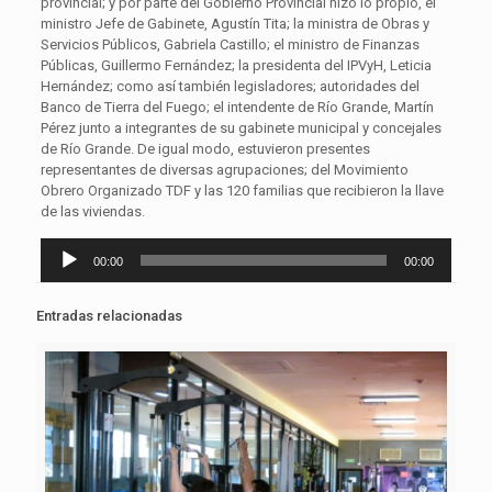
provincial; y por parte del Gobierno Provincial hizo lo propio, el
ministro Jefe de Gabinete, Agustín Tita; la ministra de Obras y
Servicios Públicos, Gabriela Castillo; el ministro de Finanzas
Públicas, Guillermo Fernández; la presidenta del IPVyH, Leticia
Hernández; como así también legisladores; autoridades del
Banco de Tierra del Fuego; el intendente de Río Grande, Martín
Pérez junto a integrantes de su gabinete municipal y concejales
de Río Grande. De igual modo, estuvieron presentes
representantes de diversas agrupaciones; del Movimiento
Obrero Organizado TDF y las 120 familias que recibieron la llave
de las viviendas.
Reproductor
00:00
00:00
de
audio
Entradas relacionadas