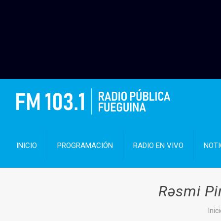
INICIO
PROGRAMACIÓN
RADIO EN VIVO
NOTI
Rəsmi Pi
Inic