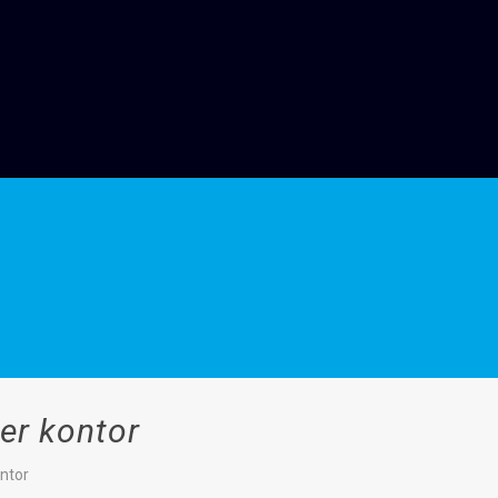
er kontor
ntor