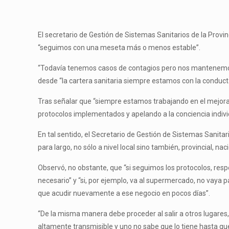
El secretario de Gestión de Sistemas Sanitarios de la Provi
“seguimos con una meseta más o menos estable”.
“Todavía tenemos casos de contagios pero nos mantenemos a
desde “la cartera sanitaria siempre estamos con la conducta
Tras señalar que “siempre estamos trabajando en el mejoram
protocolos implementados y apelando a la conciencia individ
En tal sentido, el Secretario de Gestión de Sistemas Sanita
para largo, no sólo a nivel local sino también, provincial, nac
Observó, no obstante, que “si seguimos los protocolos, resp
necesario” y “si, por ejemplo, va al supermercado, no vaya
que acudir nuevamente a ese negocio en pocos días”.
“De la misma manera debe proceder al salir a otros lugares,
altamente transmisible y uno no sabe que lo tiene hasta qu