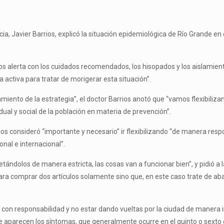
ncia, Javier Barrios, explicó la situación epidemiológica de Río Grande 
lerta con los cuidados recomendados, los hisopados y los aislamientos”
 activa para tratar de morigerar esta situación”.
iento de la estrategia”, el doctor Barrios anotó que “vamos flexibiliza
ual y social de la población en materia de prevención”.
rios consideró “importante y necesario” ir flexibilizando “de manera re
ional e internacional”.
etándolos de manera estricta, las cosas van a funcionar bien”, y pidió 
 para comprar dos artículos solamente sino que, en este caso trate de
 con responsabilidad y no estar dando vueltas por la ciudad de manera in
e aparecen los síntomas, que generalmente ocurre en el quinto o sexto d