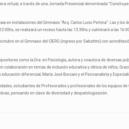
nera virtual, a través de una Jornada Presencial denominada “Construye
aia en instalaciones del Gimnasio “Arq. Carlos Lucio Petrina”. Las y los
s 12:00hs, se realizará un receso hasta las 13.30hs y culminará a las 16:0
octubre en el Gimnasio del CIERG (ingreso por Sabattini) con acreditación 
ositores como la Dra. en Psicología, autora y coautora de diversas public
n colaboración en temas de inclusión educativa y clínica de niños, Graci
ducación diferencial, María José Borsani y el Psicoanalista y Especialis
idades, estudiantes de Profesorados y profesionales de los equipos de 
ativas, pensando en clave de diversidad y despatologización.