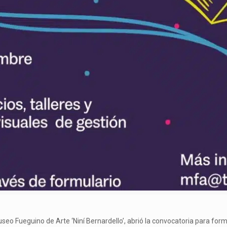
useo Fueguino de Arte ‘Niní Bernardello’, abrió la convocatoria para for