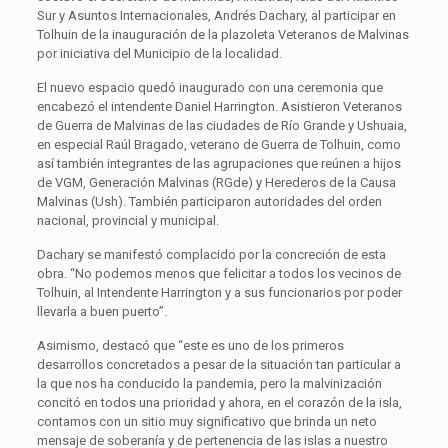
Sur y Asuntos Internacionales, Andrés Dachary, al participar en
Tolhuin de la inauguración de la plazoleta Veteranos de Malvinas
por iniciativa del Municipio de la localidad.
El nuevo espacio quedó inaugurado con una ceremonia que
encabezó el intendente Daniel Harrington. Asistieron Veteranos
de Guerra de Malvinas de las ciudades de Río Grande y Ushuaia,
en especial Raúl Bragado, veterano de Guerra de Tolhuin, como
así también integrantes de las agrupaciones que reúnen a hijos
de VGM, Generación Malvinas (RGde) y Herederos de la Causa
Malvinas (Ush). También participaron autoridades del orden
nacional, provincial y municipal.
Dachary se manifestó complacido por la concreción de esta
obra. “No podemos menos que felicitar a todos los vecinos de
Tolhuin, al Intendente Harrington y a sus funcionarios por poder
llevarla a buen puerto”.
Asimismo, destacó que “este es uno de los primeros
desarrollos concretados a pesar de la situación tan particular a
la que nos ha conducido la pandemia, pero la malvinización
concitó en todos una prioridad y ahora, en el corazón de la isla,
contamos con un sitio muy significativo que brinda un neto
mensaje de soberanía y de pertenencia de las islas a nuestro