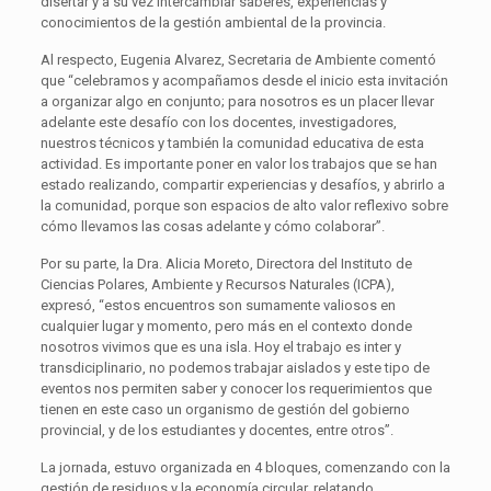
disertar y a su vez intercambiar saberes, experiencias y
conocimientos de la gestión ambiental de la provincia.
Al respecto, Eugenia Alvarez, Secretaria de Ambiente comentó
que “celebramos y acompañamos desde el inicio esta invitación
a organizar algo en conjunto; para nosotros es un placer llevar
adelante este desafío con los docentes, investigadores,
nuestros técnicos y también la comunidad educativa de esta
actividad. Es importante poner en valor los trabajos que se han
estado realizando, compartir experiencias y desafíos, y abrirlo a
la comunidad, porque son espacios de alto valor reflexivo sobre
cómo llevamos las cosas adelante y cómo colaborar”.
Por su parte, la Dra. Alicia Moreto, Directora del Instituto de
Ciencias Polares, Ambiente y Recursos Naturales (ICPA),
expresó, “estos encuentros son sumamente valiosos en
cualquier lugar y momento, pero más en el contexto donde
nosotros vivimos que es una isla. Hoy el trabajo es inter y
transdiciplinario, no podemos trabajar aislados y este tipo de
eventos nos permiten saber y conocer los requerimientos que
tienen en este caso un organismo de gestión del gobierno
provincial, y de los estudiantes y docentes, entre otros”.
La jornada, estuvo organizada en 4 bloques, comenzando con la
gestión de residuos y la economía circular, relatando