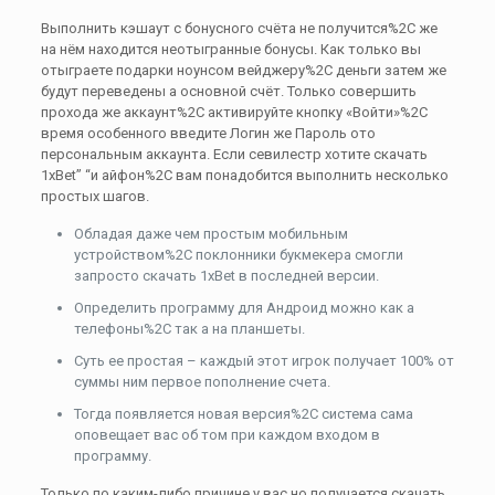
Выполнить кэшаут с бонусного счёта не получится%2C же
на нём находится неотыгранные бонусы. Как только вы
отыграете подарки ноунсом вейджеру%2C деньги затем же
будут переведены а основной счёт. Только совершить
прохода же аккаунт%2C активируйте кнопку «Войти»%2C
время особенного введите Логин же Пароль ото
персональным аккаунта. Если севилестр хотите скачать
1xBet” “и айфон%2C вам понадобится выполнить несколько
простых шагов.
Обладая даже чем простым мобильным
устройством%2C поклонники букмекера смогли
запросто скачать 1xBet в последней версии.
Определить программу для Андроид можно как а
телефоны%2C так а на планшеты.
Суть ее простая – каждый этот игрок получает 100% от
суммы ним первое пополнение счета.
Тогда появляется новая версия%2C система сама
оповещает вас об том при каждом входом в
программу.
Только по каким-либо причине у вас но получается скачать