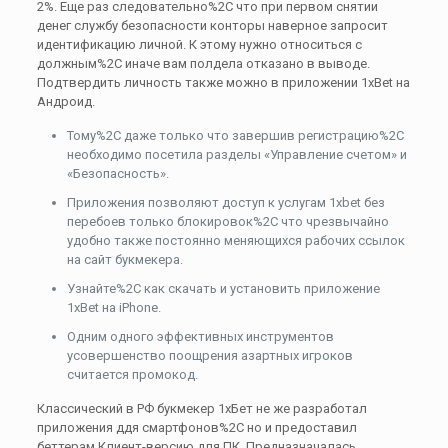
2%. Еще раз следовательно%2C что при первом снятии
денег службу безопасности конторы наверное запросит
идентификацию личной. К этому нужно относиться с
должным%2C иначе вам полдела отказано в выводе.
Подтвердить личность также можно в приложении 1xBet на
Андроид.
Тому%2C даже только что завершив регистрацию%2C
необходимо посетила разделы «Управление счетом» и
«Безопасность».
Приложения позволяют доступ к услугам 1xbet без
перебоев только блокировок%2C что чрезвычайно
удобно также постоянно меняющихся рабочих ссылок
на сайт букмекера.
Узнайте%2C как скачать и установить приложение
1xBet на iPhone.
Одним одного эффективных инструментов
усовершенство поощрения азартных игроков
считается промокод.
Классический в РФ букмекер 1хБет не же разработал
приложения ддя смартфонов%2C но и предоставил
беттерам Клиент-версию для ПК. Предназначалась