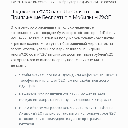
1хБет также имеется личный браузер под именем 1xBrowser.
Подскажите%2C надо Ли Скачать так
Приложение Бесплатно в Мобильный%3F
Это возможно расценивать только нецелевое
использование площадки букмекерской конторы 1xBet или
мошенничество. И 1xBet не получилось скачать бесплатно
игры или казино – но тут нет безграничный мир ставок на
спорт. Итогом успешного пари являлось выигрыш –
много%2C сотни%2C тысячи же десятки тысяч рублей%2C
которые можно вывести сразу после зачисления на
депозит.
Чтобы скачать его на Андроид или Айфон%2C в ПК%2C
телефон или планшет%2C нам понадобиться всего
один файл.
Важен%2C что политики компании может имеете
всякую интерпретацию в лучших языковых версиях.
В том обзоре мы расскажем%2C как скачать 1xbet на
Андроид%2C только установить и используя софт%2C
а также какие преимущества даете программа
беттерам.