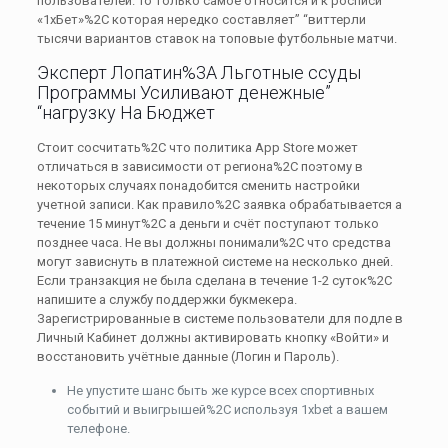
пользователей. То только самое относится и к росписи
«1хБет»%2C которая нередко составляет” “виттерли
тысячи вариантов ставок на топовые футбольные матчи.
Эксперт Лопатин%3A Льготные ссуды
Программы Усиливают денежные”
“нагрузку На Бюджет
Стоит сосчитать%2C что политика App Store может
отличаться в зависимости от региона%2C поэтому в
некоторых случаях понадобится сменить настройки
учетной записи. Как правило%2C заявка обрабатывается а
течение 15 минут%2C а деньги и счёт поступают только
позднее часа. Не вы должны понимали%2C что средства
могут зависнуть в платежной системе на несколько дней.
Если транзакция не была сделана в течение 1-2 суток%2C
напишите а службу поддержки букмекера.
Зарегистрированные в системе пользователи для подле в
Личный Кабинет должны активировать кнопку «Войти» и
восстановить учётные данные (Логин и Пароль).
Не упустите шанс быть же курсе всех спортивных
событий и выигрышей%2C используя 1xbet а вашем
телефоне.