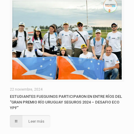
22 noviembre, 2024
ESTUDIANTES FUEGUINOS PARTICIPARON EN ENTRE RÍOS DEL
“GRAN PREMIO RÍO URUGUAY SEGUROS 2024 – DESAFIO ECO
YPF”
Leer más