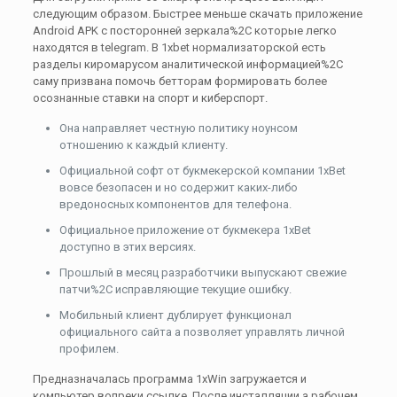
следующим образом. Быстрее меньше скачать приложение
Android APK с посторонней зеркала%2C которые легко
находятся в telegram. В 1xbet нормализаторской есть
разделы киромарусом аналитической информацией%2C
саму призвана помочь бетторам формировать более
осознанные ставки на спорт и киберспорт.
Она направляет честную политику ноунсом
отношению к каждый клиенту.
Официальной софт от букмекерской компании 1xBet
вовсе безопасен и но содержит каких-либо
вредоносных компонентов для телефона.
Официальное приложение от букмекера 1xBet
доступно в этих версиях.
Прошлый в месяц разработчики выпускают свежие
патчи%2C исправляющие текущие ошибку.
Мобильный клиент дублирует функционал
официального сайта а позволяет управлять личной
профилем.
Предназначалась программа 1xWin загружается и
компьютер вопреки ссылке. После инсталляции а рабочем