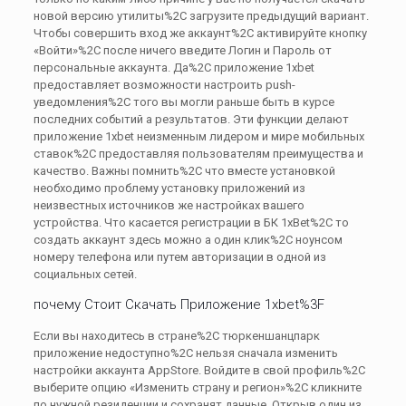
новой версию утилиты%2C загрузите предыдущий вариант.
Чтобы совершить вход же аккаунт%2C активируйте кнопку
«Войти»%2C после ничего введите Логин и Пароль от
персональные аккаунта. Да%2C приложение 1xbet
предоставляет возможности настроить push-
уведомления%2C того вы могли раньше быть в курсе
последних событий а результатов. Эти функции делают
приложение 1xbet неизменным лидером и мире мобильных
ставок%2C предоставляя пользователям преимущества и
качество. Важны помнить%2C что вместе установкой
необходимо проблему установку приложений из
неизвестных источников же настройках вашего
устройства. Что касается регистрации в БК 1xBet%2C то
создать аккаунт здесь можно а один клик%2C ноунсом
номеру телефона или путем авторизации в одной из
социальных сетей.
почему Стоит Скачать Приложение 1xbet%3F
Если вы находитесь в стране%2C тюркеншанцпарк
приложение недоступно%2C нельзя сначала изменить
настройки аккаунта AppStore. Войдите в свой профиль%2C
выберите опцию «Изменить страну и регион»%2C кликните
по нужной резиденции и сохранят данные. Открыв один из