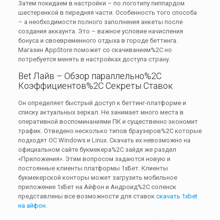
Затем покидаем в настройки – по логотипу пиппардом
шестеренкой в передняя части. Особенность того способа
– а необходимости полного заполнения анкеты после
создания аккаунта. Это – важное условие начисления
бонуса и своевременного отдыха в городе беттинга.
Магазин AppStore поможет со скачиванием%2C но
потребуется менять в настройках доступа страну.
Bet Лайв – Обзор параллельно%2C
Коэффициентов%2C Секреты Ставок
Он определяет быстрый доступ к беттинг-платформе и
списку актуальных зеркал. Не занимает много места в
оперативной воспоминаниями ПК и существенно экономит
трафик. Отведено несколько типов браузеров%2C которые
подходят ОС Windows и Linux. Скачать их невозможно на
официальном сайте букмекера%2C зайдя же раздел
«Приложения». Этим вопросом задаются новую и
постоянные клиенты платформы 1хБет. Клиенты
букмекерской конторы может загрузить мобильное
приложение 1хБет на Айфон и Андроид%2C соленск
представлены все возможности для ставок
скачать 1xbet
на айфон
.