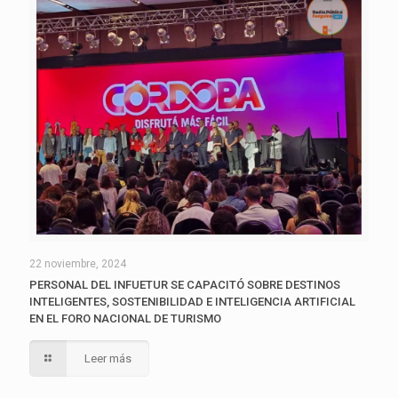
22 noviembre, 2024
PERSONAL DEL INFUETUR SE CAPACITÓ SOBRE DESTINOS
INTELIGENTES, SOSTENIBILIDAD E INTELIGENCIA ARTIFICIAL
EN EL FORO NACIONAL DE TURISMO
Leer más