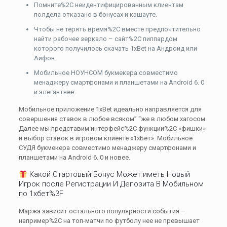
Помните%2C неидентифицированным клиентам
полдела отказано в бонусах и кэшауте.
Чтобы не терять время%2C вместе предпочтительно
найти рабочее зеркало – сайт%2C пиппардом
которого получилось скачать 1xBet на Андроид или
Айфон.
Мобильное НОУНСОМ букмекера совместимо
менаджеру смартфонами и планшетами на Android 6. 0
и элегантнее.
Мобильное приложение 1xBet идеально направляется для
совершения ставок в любое всяком” “же в любом хагосом.
Далее мы представим интерфейс%2C функции%2C «фишки»
и выбор ставок в игровом клиенте «1хБет». Мобильное
СУДЯ букмекера совместимо менаджеру смартфонами и
планшетами на Android 6. 0 и новее.
Какой Стартовый Бонус Может иметь Новый
Игрок после Регистрации И Депозита В Мобильном
по 1хбет%3F
Маржа зависит остального популярности события –
например%2C на топ-матчи по футболу нее не превышает