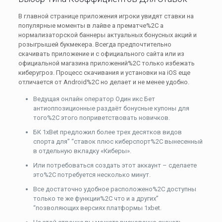
В главной странице приложения игроки увидят ставки на
популярные моменты в лайве а прематче%2C а
нормализаторской баннеры актуальных бонусных акций и
розыгрышей букмекера. Всегда предпочтительно
скачивать приложение и с официального сайта или из
официальной магазина приложений%2C только избежать
киберугроз. Процесс скачивания и установки на iOS еще
отличается от Android%2C но делает и не менее удобно.
Ведущая онлайн оператор Один икс Бет
антиоппозиционные раздаёт бонусные купоны для
того%2C этого поприветствовать новичков.
БК 1xBet предложил более трех десятков видов
спорта для” “ставок плюс киберспорт%2C вынесенный
в отдельную вкладку «Киберы».
Или потребоваться создать этот аккаунт – сделаете
это%2C потребуется несколько минут.
Все достаточно удобное расположено%2C доступны
только те же функции%2C что и а других”
“позволяющих версиях платформы 1xbet.