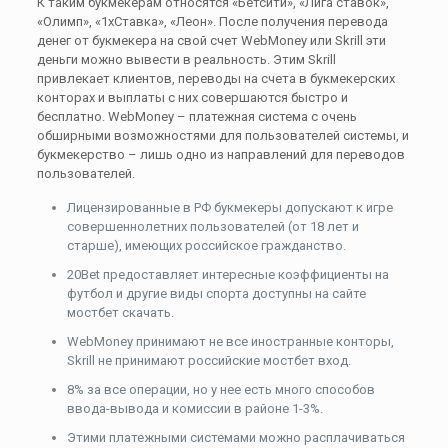
К таким букмекерам относятся «Бетсити», «Лига ставок»,
«Олимп», «1хСтавка», «Леон». После получения перевода
денег от букмекера на свой счет WebMoney или Skrill эти
деньги можно вывести в реальность. Этим Skrill
привлекает клиентов, переводы на счета в букмекерских
конторах и выплаты с них совершаются быстро и
бесплатно. WebMoney – платежная система с очень
обширными возможностями для пользователей системы, и
букмекерство – лишь одно из направлений для переводов
пользователей.
Лицензированные в РФ букмекеры допускают к игре
совершеннолетних пользователей (от 18 лет и
старше), имеющих российское гражданство.
20Bet предоставляет интересные коэффициенты на
футбол и другие виды спорта доступны на сайте
мостбет скачать.
WebMoney принимают не все иностранные конторы,
Skrill не принимают российские мостбет вход.
8% за все операции, но у нее есть много способов
ввода-вывода и комиссии в районе 1-3%.
Этими платежными системами можно расплачиваться