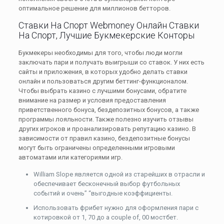
оптимальное решение для миллионов бетторов.
Ставки На Спорт Webmoney Онлайн Ставки
На Спорт, Лучшие Букмекерские Конторы
Букмекеры необходимы для того, чтобы люди могли
заключать пари и получать выигрыши со ставок. У них есть
сайты и приложения, в которых удобно делать ставки
онлайн и пользоваться другим беттинг-функционалом.
Чтобы выбрать казино с лучшими бонусами, обратите
внимание на размер и условия предоставления
приветственного бонуса, бездепозитных бонусов, а также
программы лояльности. Также полезно изучить отзывы
других игроков и проанализировать репутацию казино. В
зависимости от правил казино, бездепозитные бонусы
могут быть ограничены определенными игровыми
автоматами или категориями игр.
William Slope является одной из старейших в отрасли и
обеспечивает бесконечный выбор футбольных
событий и очень” “выгодные коэффициенты.
Использовать фрибет нужно для оформления пари с
котировкой от 1, 70 до a couple of, 00 мостбет.