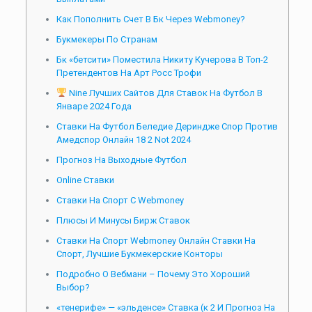
Как Пополнить Счет В Бк Через Webmoney?
Букмекеры По Странам
Бк «бетсити» Поместила Никиту Кучерова В Топ-2
Претендентов На Арт Росс Трофи
Nine Лучших Сайтов Для Ставок На Футбол В
Январе 2024 Года
Ставки На Футбол Беледие Дериндже Спор Против
Амедспор Онлайн 18 2 Not 2024
Прогноз На Выходные Футбол
Online Ставки
Ставки На Спорт С Webmoney
Плюсы И Минусы Бирж Ставок
Ставки На Спорт Webmoney Онлайн Ставки На
Спорт, Лучшие Букмекерские Конторы
Подробно О Вебмани – Почему Это Хороший
Выбор?
«тенерифе» — «эльденсе» Ставка (к 2 И Прогноз На