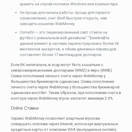
хранить на случай поломок Windows или компьютера.
Он проще для начала работы, проще для первого
ознакомления, счет Skrill быстрее открыть, чем
заводить кошелек WebMoney.
ComeOn — это лицензированный сайт ставок на
футбол с уникальным веб-дизайном.” “[newline]На
данный момент в системе зарегистрировано более 36
миллионов аккаунтов, а объем денежных переводов
составляет более 17 миллиардов долларов.
Если БК нелегальна, в ходу могут быть кошельки с
североамериканскими долларами (WMZ) и евро (WME).
Схема пополнения личного счета через WebMoney у
большинства букмекеров одинакова. Схема пополнения
личного счета через WebMoney у большинства букмекеров
одинакова мостбет. Таким образом, при пополнении счета в
конторе через WebMoney игрок заплатит минимум 2-3%.
Online Ставки
Сервис WebMoney позволяет азартным игрокам
совершать платежи через Internet, используя виртуальные
кредитные карты от компании VISA (выпущенные онлайн).