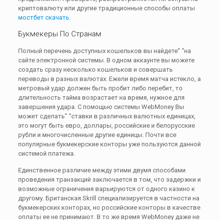
криптовалюту или другие традиционные способы оплаты
мостбет скачать
.
Букмекеры По Странам
Полный перечень доступных кошельков вы найдете” “на
сайте электронной системы. В одном аккаунте вы можете
создать сразу несколько кошельков и совершать
переводы в разных валютах. Ежели время матча истекло, а
метровый удар должен быть пробит либо перебит, то
длительность тайма возрастает на время, нужное для
завершения удара. С помощью системы WebMoney Вы
может сделать” “ставки в различных валютных единицах,
это могут быть евро, доллары, российские и белорусские
рубли и многочисленные другие единицы. Почти все
популярные букмекерские конторы уже пользуются данной
системой платежа.
Единственное различие между этими двумя способами
проведения транзакций заключается в том, что задержки и
возможные ограничения варьируются от одного казино к
другому. Британская Skrill специализируется в частности на
букмекерских конторах, но российские конторы в качестве
оплаты ее не принимают. В то же время WebMoney даже не