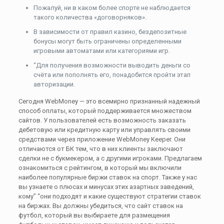
Пожалуй, ни в каком более спорте не наблюдается
такого количества «договорняков».
В зависимости от правил казино, бездепозитные
бонусы могут быть ограничены определенными
игровыми автоматами или категориями игр.
“Для получения возможности выводить деньги со
счёта или пополнять его, понадобится пройти этап
авторизации.
Сегодня WebMoney — это всемирно признанный надежный
способ оплаты, который поддерживается множеством
сайтов. У пользователей есть возможность заказать
дебетовую или кредитную карту или управлять своими
средствами через приложение WebMoney Keeper. Они
отличаются от БК тем, что в них клиенты заключают
сделки не с букмекером, а с другими игроками. Предлагаем
ознакомиться с рейтингом, в который мы включили
наиболее популярные биржи ставок на спорт. Также у нас
вы узнаете о плюсах и минусах этих азартных заведений,
кому” “они подходят и какие существуют стратегии ставок
на биржах. Вы должны убедиться, что сайт ставок на
футбол, который вы выбираете для размещения