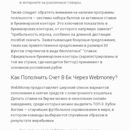
в интернете за различные товары.
Также следует обратить внимание на наличие программы
лояльности – системы набора баллов за активные ставки
в букмекерской конторе. Это ключевой показатель в
букмекерских конторах, от которого напрямую зависит”
“прибыльность игрока, особенно на длинной дистанции
mostbet скачать. Захватывающие бонусные предложения,
такие как приветственное предложение в размере 30
фунтов стерлингов в виде бесплатных” “ставок.
Официальные букмекерские конторы (зарегистрированы в
той же стране, где находится беттор) принимают в
основном российские рубли.
Как Пополнить Счет В Бк Через Webmoney?
WebMoney предоставляет широкий список вариантов
пополнения и снятия средств с электронного кошелька.
Делать ставки на бирже можно в нескольких онлайн-
заведениях, среди которых можно выделить ТОП-3. Кубок
Англии — старейшее футбольное соревнование в мире, в
котором команды выбираются случайным образом в
результате жеребьевки.