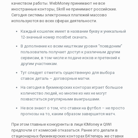
качеством работы. WebMoney принимают не все
иностранные конторы, Skrill не принимают российские.
Сегодня системы электронных платежей массово
используются во всех сферах деятельности.
Каждый кошелек имеет в названии букву и уникальный
12-значный номер mostbet скачать.
В дополнение ко всем ништякам уровня “псевдоним”
пользователь получает доступ к различным другим
сервисам, в том числе и подаче исков и претензий к
другим участникам.
Тут следует отметить существенную для выбора
ставок деталь – договорные матчи.
На сегодня в букмекерских конторах играет большое
количество людей, но многие из них не могут
похвастаться регулярными выигрышами.
Не все знают о том, что ставки на футбол – не просто
прогнозы на то, каким образом завершится матч.
При этом главные конкуренты в лице ЮMoney и QIWI
предпочли от комиссий отказаться. Ранее это делали в
стационарных букмекерских конторах БКтеперь же ставки