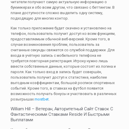
читатели получают самую актуальную информацию о
букмекерах и обо всем другом, что связано с беттингом. В
плане доступности сложно выделить одну систему,
подходящую для многих контор.
Как только приложение будет скачено и установлено на
телефон, пользователь получит доступ ко всем функциям,
предоставляемым обычной веб-версией. Кроме того, в
случае возникновения проблем, пользователь за
считанные секунды свяжется со службой поддержки. Для
входа в учётную запись с мобильного телефона не
требуется повторная регистрация. Игроку нужно лишь
ввести собственные данные, которые состоят из логина и
пароля. Как только вход в запись будет совершён,
пользователь получит доступ к статистике, наиболее
выгодным коэффициентам, большой росписи спортивных
событий. Кроме того, в ставках на футбол появится
возможность получать бонусы и участвовать в различных
розыгрышах
mostbet
.
William Hill – Ветеран, Авторитетный Сайт Ставок С
Фантастическими Ставками Reside И Быстрыми
Выплатами