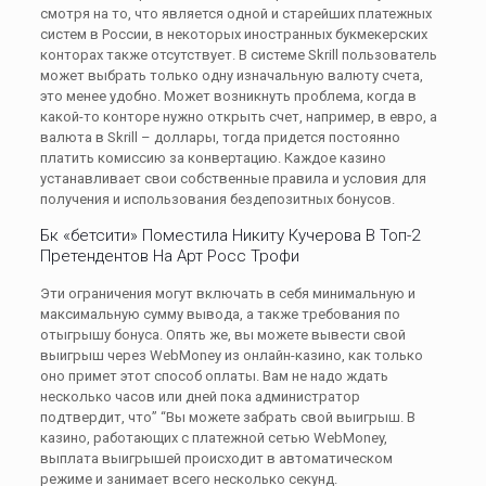
смотря на то, что является одной и старейших платежных
систем в России, в некоторых иностранных букмекерских
конторах также отсутствует. В системе Skrill пользователь
может выбрать только одну изначальную валюту счета,
это менее удобно. Может возникнуть проблема, когда в
какой-то конторе нужно открыть счет, например, в евро, а
валюта в Skrill – доллары, тогда придется постоянно
платить комиссию за конвертацию. Каждое казино
устанавливает свои собственные правила и условия для
получения и использования бездепозитных бонусов.
Бк «бетсити» Поместила Никиту Кучерова В Топ-2
Претендентов На Арт Росс Трофи
Эти ограничения могут включать в себя минимальную и
максимальную сумму вывода, а также требования по
отыгрышу бонуса. Опять же, вы можете вывести свой
выигрыш через WebMoney из онлайн-казино, как только
оно примет этот способ оплаты. Вам не надо ждать
несколько часов или дней пока администратор
подтвердит, что” “Вы можете забрать свой выигрыш. В
казино, работающих с платежной сетью WebMoney,
выплата выигрышей происходит в автоматическом
режиме и занимает всего несколько секунд.