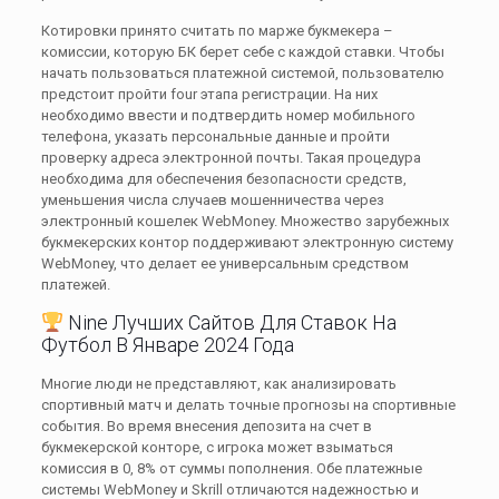
Котировки принято считать по марже букмекера –
комиссии, которую БК берет себе с каждой ставки. Чтобы
начать пользоваться платежной системой, пользователю
предстоит пройти four этапа регистрации. На них
необходимо ввести и подтвердить номер мобильного
телефона, указать персональные данные и пройти
проверку адреса электронной почты. Такая процедура
необходима для обеспечения безопасности средств,
уменьшения числа случаев мошенничества через
электронный кошелек WebMoney. Множество зарубежных
букмекерских контор поддерживают электронную систему
WebMoney, что делает ее универсальным средством
платежей.
Nine Лучших Сайтов Для Ставок На
Футбол В Январе 2024 Года
Многие люди не представляют, как анализировать
спортивный матч и делать точные прогнозы на спортивные
события. Во время внесения депозита на счет в
букмекерской конторе, с игрока может взыматься
комиссия в 0, 8% от суммы пополнения. Обе платежные
системы WebMoney и Skrill отличаются надежностью и