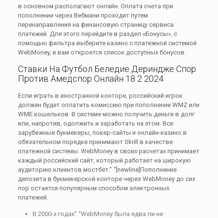
в основном располагают онлайн. Оплата счета при
пополнении через Вебмани проходит путем
перенаправления на финансовую страницу сервиса
платежей. Для этого перейдите в раздел «Бонусы», с
помощью фильтра выберите казино с платежной системой
WebMoney, и вам откроется список доступных бонусов.
Ставки На Футбол Беледие Дериндже Спор
Против Амедспор Онлайн 18 2 2024
Если играть в иностранной конторе, российский игрок
должен будет оплатить комиссию при пополнении WMZ или
WME кошельков. В системе можно получить деньги в долг
или, напротив, одолжить и заработать на этом. Все
зарубежные букмекеры, покер-сайты и онлайн-казино в
обязательном порядке принимают Skrill в качестве
платежной системы. WebMoney в своих расчетах принимает
каждый российский сайт, который работает на широкую
аудиторию клиентов мостбет.” “[newline]Пополнение
депозита в букмекерской конторе через WebMoney до сих
пор остается популярным способом электронных
платежей.
В 2000-х годах” “WebMoney была едва ли не