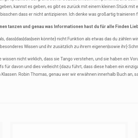
 geben, kannst es geben, es gibt es zurück mit einem kleinen Stück m
sschen dass er nicht antizipieren. Ich denke was großartig trainieren fü
en tanzen und genau was Informationen hast du für alle Finden Lie
mals, dass|das|das|sein könnte} nicht Funktion als etwas das du zählen 
besonderes Wissen und ihr zusätzlich zu ihrem eigenen|sowie ihr} Schmer
e wissen nicht wirklich, dass sie Tango verstehen, und sie haben ein Voru
s für davon und dies vielleicht {dazu führt, dass diese haben ein einzi
 Klassen. Robin Thomas, genau wer wir erwähnen innerhalb Buch an, sa