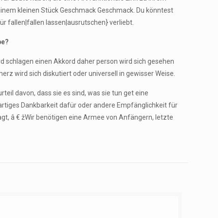
it einem kleinen Stück Geschmack Geschmack. Du könntest
r fallen|fallen lassen|ausrutschen} verliebt.
be?
wird schlagen einen Akkord daher person wird sich gesehen
z wird sich diskutiert oder universell in gewisser Weise.
rteil davon, dass sie es sind, was sie tun get eine
gartiges Dankbarkeit dafür oder andere Empfänglichkeit für
gt, â € žWir benötigen eine Armee von Anfängern, letzte