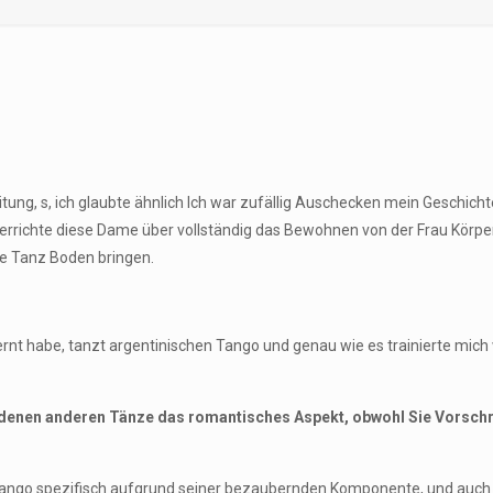
itung, s, ich glaubte ähnlich Ich war zufällig Auschecken mein Geschic
errichte diese Dame über vollständig das Bewohnen von der Frau Körpe
ce Tanz Boden bringen.
lernt habe, tanzt argentinischen Tango und genau wie es trainierte mi
denen anderen Tänze das romantisches Aspekt, obwohl Sie Vorschri
Tango spezifisch aufgrund seiner bezaubernden Komponente, und auch fü