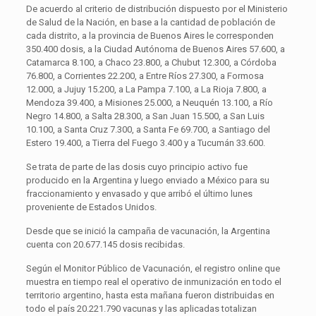
De acuerdo al criterio de distribución dispuesto por el Ministerio
de Salud de la Nación, en base a la cantidad de población de
cada distrito, a la provincia de Buenos Aires le corresponden
350.400 dosis, a la Ciudad Autónoma de Buenos Aires 57.600, a
Catamarca 8.100, a Chaco 23.800, a Chubut 12.300, a Córdoba
76.800, a Corrientes 22.200, a Entre Ríos 27.300, a Formosa
12.000, a Jujuy 15.200, a La Pampa 7.100, a La Rioja 7.800, a
Mendoza 39.400, a Misiones 25.000, a Neuquén 13.100, a Río
Negro 14.800, a Salta 28.300, a San Juan 15.500, a San Luis
10.100, a Santa Cruz 7.300, a Santa Fe 69.700, a Santiago del
Estero 19.400, a Tierra del Fuego 3.400 y a Tucumán 33.600.
Se trata de parte de las dosis cuyo principio activo fue
producido en la Argentina y luego enviado a México para su
fraccionamiento y envasado y que arribó el último lunes
proveniente de Estados Unidos.
Desde que se inició la campaña de vacunación, la Argentina
cuenta con 20.677.145 dosis recibidas.
Según el Monitor Público de Vacunación, el registro online que
muestra en tiempo real el operativo de inmunización en todo el
territorio argentino, hasta esta mañana fueron distribuidas en
todo el país 20.221.790 vacunas y las aplicadas totalizan