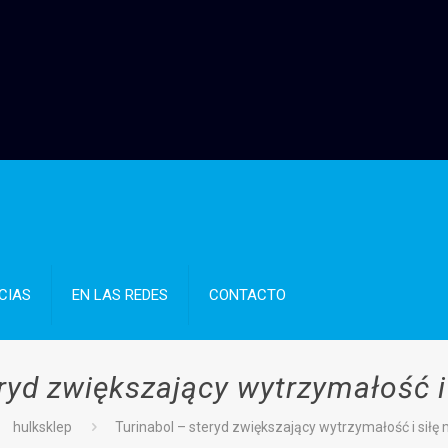
CIAS
EN LAS REDES
CONTACTO
eryd zwiększający wytrzymałość i
hulksklep
Turinabol – steryd zwiększający wytrzymałość i siłę