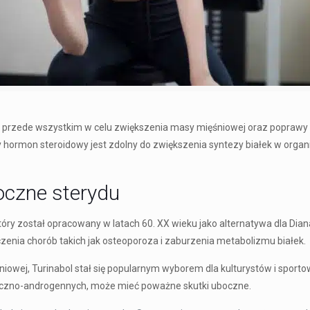
y przede wszystkim w celu zwiększenia masy mięśniowej oraz poprawy w
hormon steroidowy jest zdolny do zwiększenia syntezy białek w organi
boczne sterydu
tóry został opracowany w latach 60. XX wieku jako alternatywa dla Dia
zenia chorób takich jak osteoporoza i zaburzenia metabolizmu białek.
owej, Turinabol stał się popularnym wyborem dla kulturystów i sport
liczno-androgennych, może mieć poważne skutki uboczne.