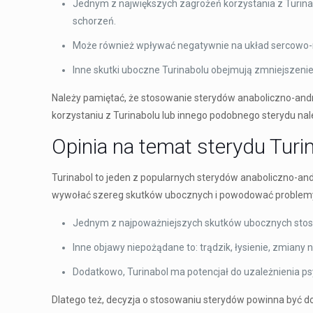
Jednym z największych zagrożeń korzystania z Turina
schorzeń.
Może również wpływać negatywnie na układ sercowo-n
Inne skutki uboczne Turinabolu obejmują zmniejszenie li
Należy pamiętać, że stosowanie sterydów anaboliczno-andr
korzystaniu z Turinabolu lub innego podobnego sterydu na
Opinia na temat sterydu Turi
Turinabol to jeden z popularnych sterydów anaboliczno-an
wywołać szereg skutków ubocznych i powodować problem
Jednym z najpoważniejszych skutków ubocznych stosow
Inne objawy niepożądane to: trądzik, łysienie, zmian
Dodatkowo, Turinabol ma potencjał do uzależnienia 
Dlatego też, decyzja o stosowaniu sterydów powinna być dok