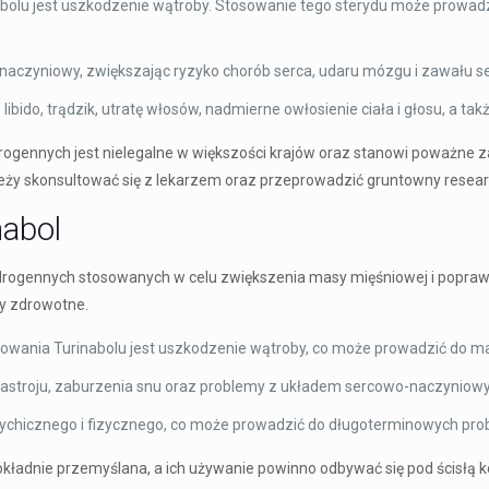
bolu jest uszkodzenie wątroby. Stosowanie tego sterydu może prowadz
aczyniowy, zwiększając ryzyko chorób serca, udaru mózgu i zawału se
bido, trądzik, utratę włosów, nadmierne owłosienie ciała i głosu, a takż
ogennych jest nielegalne w większości krajów oraz stanowi poważne za
leży skonsultować się z lekarzem oraz przeprowadzić gruntowny resear
nabol
drogennych stosowanych w celu zwiększenia masy mięśniowej i poprawy
y zdrowotne.
ania Turinabolu jest uszkodzenie wątroby, co może prowadzić do mar
y nastroju, zaburzenia snu oraz problemy z układem sercowo-naczyniow
psychicznego i fizycznego, co może prowadzić do długoterminowych p
ładnie przemyślana, a ich używanie powinno odbywać się pod ścisłą kon