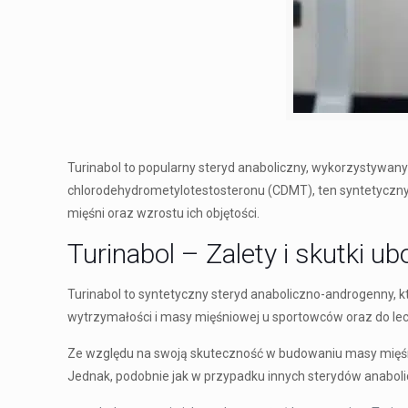
Turinabol to popularny steryd anaboliczny, wykorzystywan
chlorodehydrometylotestosteronu (CDMT), ten syntetyczny 
mięśni oraz wzrostu ich objętości.
Turinabol – Zalety i skutki u
Turinabol to syntetyczny steryd anaboliczno-androgenny, k
wytrzymałości i masy mięśniowej u sportowców oraz do lec
Ze względu na swoją skuteczność w budowaniu masy mięśni
Jednak, podobnie jak w przypadku innych sterydów anabo