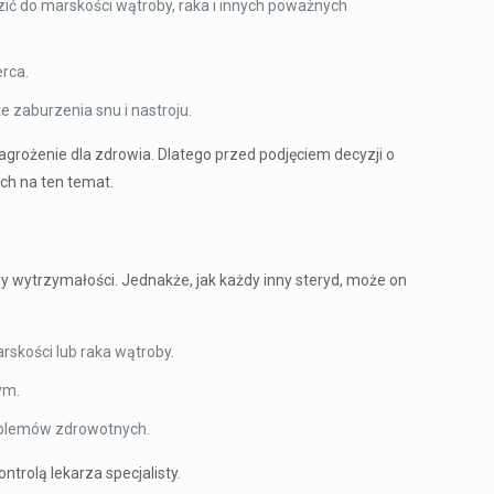
ić do marskości wątroby, raka i innych poważnych
rca.
e zaburzenia snu i nastroju.
grożenie dla zdrowia. Dlatego przed podjęciem decyzji o
ch na ten temat.
 wytrzymałości. Jednakże, jak każdy inny steryd, może on
skości lub raka wątroby.
ym.
roblemów zdrowotnych.
trolą lekarza specjalisty.