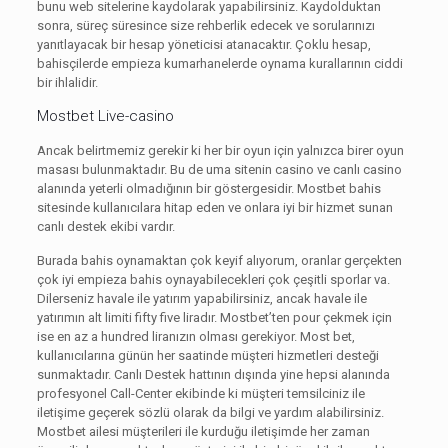
bunu web sitelerine kaydolarak yapabilirsiniz. Kaydolduktan
sonra, süreç süresince size rehberlik edecek ve sorularınızı
yanıtlayacak bir hesap yöneticisi atanacaktır. Çoklu hesap,
bahisçilerde empieza kumarhanelerde oynama kurallarının ciddi
bir ihlalidir.
Mostbet Live-casino
Ancak belirtmemiz gerekir ki her bir oyun için yalnızca birer oyun
masası bulunmaktadır. Bu de uma sitenin casino ve canlı casino
alanında yeterli olmadığının bir göstergesidir. Mostbet bahis
sitesinde kullanıcılara hitap eden ve onlara iyi bir hizmet sunan
canlı destek ekibi vardır.
Burada bahis oynamaktan çok keyif alıyorum, oranlar gerçekten
çok iyi empieza bahis oynayabilecekleri çok çeşitli sporlar va.
Dilerseniz havale ile yatırım yapabilirsiniz, ancak havale ile
yatırımın alt limiti fifty five liradır. Mostbet’ten pour çekmek için
ise en az a hundred liranızın olması gerekiyor. Most bet,
kullanıcılarına günün her saatinde müşteri hizmetleri desteği
sunmaktadır. Canlı Destek hattının dışında yine hepsi alanında
profesyonel Call-Center ekibinde ki müşteri temsilciniz ile
iletişime geçerek sözlü olarak da bilgi ve yardım alabilirsiniz.
Mostbet ailesi müşterileri ile kurduğu iletişimde her zaman