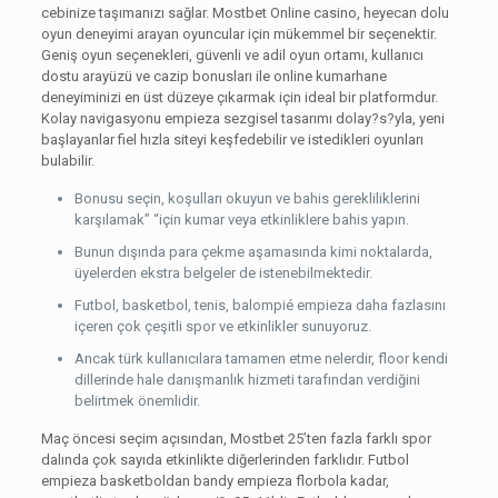
cebinize taşımanızı sağlar. Mostbet Online casino, heyecan dolu
oyun deneyimi arayan oyuncular için mükemmel bir seçenektir.
Geniş oyun seçenekleri, güvenli ve adil oyun ortamı, kullanıcı
dostu arayüzü ve cazip bonusları ile online kumarhane
deneyiminizi en üst düzeye çıkarmak için ideal bir platformdur.
Kolay navigasyonu empieza sezgisel tasarımı dolay?s?yla, yeni
başlayanlar fiel hızla siteyi keşfedebilir ve istedikleri oyunları
bulabilir.
Bonusu seçin, koşulları okuyun ve bahis gerekliliklerini
karşılamak” “için kumar veya etkinliklere bahis yapın.
Bunun dışında para çekme aşamasında kimi noktalarda,
üyelerden ekstra belgeler de istenebilmektedir.
Futbol, basketbol, tenis, balompié empieza daha fazlasını
içeren çok çeşitli spor ve etkinlikler sunuyoruz.
Ancak türk kullanıcılara tamamen etme nelerdir, floor kendi
dillerinde hale danışmanlık hizmeti tarafından verdiğini
belirtmek önemlidir.
Maç öncesi seçim açısından, Mostbet 25’ten fazla farklı spor
dalında çok sayıda etkinlikte diğerlerinden farklıdır. Futbol
empieza basketboldan bandy empieza florbola kadar,