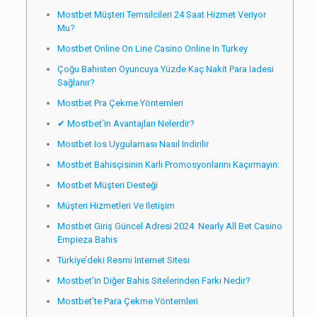
Mostbet Müşteri Temsilcileri 24 Saat Hizmet Veriyor
Mu?
Mostbet Online On Line Casino Online In Turkey
Çoğu Bahisten Oyuncuya Yüzde Kaç Nakit Para Iadesi
Sağlanır?
Mostbet Pra Çekme Yöntemleri
✔ Mostbet’in Avantajları Nelerdir?
Mostbet Ios Uygulaması Nasıl Indirilir
Mostbet Bahisçisinin Karlı Promosyonlarını Kaçırmayın:
Mostbet Müşteri Desteği
Müşteri Hizmetleri Ve Iletişim
Mostbet Giriş Güncel Adresi 2024 ️ Nearly All Bet Casino
Empieza Bahis
Türkiye’deki Resmi Internet Sitesi
Mostbet’in Diğer Bahis Sitelerinden Farkı Nedir?
Mostbet’te Para Çekme Yöntemleri