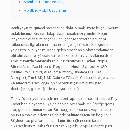
Mostbet Tr Kayıt Ve Giriş
Mostbet Mobil Uygulama
Canlı yayın ve güncel haberler de dahil olmak üzere birçok bölüm
bulabilirsiniz. Kişisel dolap alanı, hesabınızı yönetmek için
ihtiyacınız olan tüm seçenekleri içerir. Mostbet’te her spor
tutkununun ilgi alanına hitap eden geniş bir spor kategorisi
yelpazesi sunuyoruz. Önde gelen spor bahis platformlarından
biri olmaktan ve yüksek kaliteli hizmetlerimiz ve kullanıcı dostu
arayüzümüzle tanınmaktan gurur duyuyoruz. Tether, Ripple,
BitcoinCash, Dashboard, Dogecoin, Huobi Symbol, HUSD,
Casino Coin, TRON, ADA, Axie Infinity, Binance CHF, DAI,
Dexsport, TrueUSD, USD Coin ve ZChash. Canlı sohbet, e-posta
ve Telegram aracılığıyla 7/24 Mostbet çevrimiçi müşteri
desteğimiz, gerektiğinde hızlı yardım sağlar.
Türkiye’den oyuncular için mostbet. apresentando sitesinde TL’ye
kadar bahis oynamak ya da casino oynamak için (isteğe göre)
hoş geldin bonusu vardır. Bu, hoşgeldin bonusu veya casino
oyunu almak ve ödeme talebinde bulunmak için ön koşuldur.
Böylece, bu platformun sunduğu tüm eğlencenin tadını
çıkarabilirsiniz. Daha fazla rahatlık için bu popüler kripto para