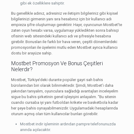
gibi ek özelliklere sahiptir.
Bu genellikle adınız, adresiniz ve iletişim bilgileriniz gibi kişisel
bilgilerinizi girmenin yanı sıra hesabınız için bir kullanıcı adı
empieza şifre oluşturmayı gerektirir. Hayır, oyuncunun Mostbet’te
zaten oyun hesabı varsa, uygulamayı yükledikten sonra bahisçi
ofisinin web sitesindeki kullanıcı adı ve şifresiyle hesabına
girebilir. Bonusları ile farklı bir hava veren, çeşitli dönemlerdeki
promosyonları ile üyelerini mutlu eden Mostbet ayrıca kullanıcı
dostu bir arayüze sahip.
Mostbet Promosyon Ve Bonus Çeşitleri
Nelerdir?
Mostbet, Türkiye’deki durante popüler gayri sah bahis
bürolarından biri olarak bilinmektedir. Şimdi, Mostbet’i daha
yakından tanıyalım, oyunculara sağladığı avantajları inceleyelim
sigue bu bahis şirketinin genel işleyişini anlayalım. “Bu sitenin
cuando cursaba iyi yanı futboldan krikete ve basketbola kadar
her şeye bahis oynayabilmenizdir. Uygulamadaki hesaplarında
oturum açmış olan tüm kullanıcılar bunları görebilir.
Mostbet indir işleminin ardından pampre telefonunuzda
anında açılacaktır.