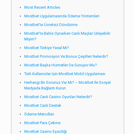
Most Recent Articles
Mostbet Uygulamasında Ödeme Yöntemleri
Mostbet’te Ücretsiz Döndürme
Mostbet’te Bahis Oynarken Canlı Maçları Izleyebilir
Miyim?
Mostbet Türkiye Yasal Mı?
Mostbet Promosyon Ve Bonus Çeşitleri Nelerdir?
Mostbet Başka Hizmetler De Sunuyor Mu?
Türk Kullanıcılar Için Mostbet Mobil Uygulaması
Herhangi Bir Sorunuz Var Mı? – Mostbet Ile Sosyal
Medyada Bağlantı Kurun
Mostbet Canlı Casino Oyunları Nelerdir?
Mostbet Canlı Destek
Ödeme Metodları
Mostbet Para Çekme
Mostbet Casino Eşsizliği