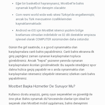
Eğer bir basketbol hayranıysanız, Mostbet’te bahis
oynamak keyifli bir deneyim olacaktır.
Com resmi world wide web sitesi Türkiye’de engellenmiştir,
ancak bu Türk mevzuatının özelliklerinden
kaynaklanmaktadır.
Android ve iOS için MostBet istemci yazılımı bölge
kısıtlaması olmadan indirilebilir ve 32 dili destekler empieza
işlevsel olarak COMPUTER sürümünden daha üstündür.
Günün the girl saatinde, o a good oynanmakta olan
karşılaşmalara canlı bahis yapabilirsiniz. Canlı bahis ekranına ilk
giriş yaptığınız zaman oynanan karşılaşmaları topluca
görebilirsiniz. Ancak “hepsi” yazısının yanında oynanan
karşılaşmaların ikonları görülmektedir. Bu sayede istediğiniz spor
dalına hızlıca geçiş yapabilir ve o anda oynanmakta olan
karşılaşmaları isterseniz izleyebilir isterseniz izlerken canlı bahis
yapabilirsiniz.
Mostbet Başka Hizmetler De Sunuyor Mu?
Kullanıcı dostu arayüzü, geniş oyun seçenekleri ve güvenliği ile
öne çıkar. Bahis oynamak dü?üncesinde olanlar için ideal bir
seçenek olan Mostbet mobil uygulaması, bahis deneyimini