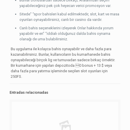
Bunlar bonuslardan sadece birkaçı; Aralarından seçim
yapabileceğiniz pek çok heyecan verici promosyon var.
Sitede” “spor bahisleri kabul edilmektedir, slot, kart ve masa
oyunları oynayabilirsiniz, canlı bir casino da vardır.
Canlı bahis seçeneklerini izleyerek Onlar hakkında yorum
yapabilir ve en” “iddialı olduğunuz dalda bahis oynama
olanağı de uma bulabilirsiniz.
Bu uygulama ile kolayca bahis oynayabilir ve daha fazla para
kazanabilirsiniz. Bunlar, kullanıcıların bu kumarhanede bahis
oynayabileceği birçok lig ve turnuvadan sadece birkaç örnektir.
Bir kumarhane için yapılan depozitoda 0 bonus + 13 $ veya
daha fazla para yatırma işleminde seçilen slot oyunları için
250FS.
Entradas relacionadas