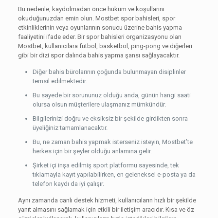
Bu nedenle, kaydolmadan önce hüküm ve koşullarını
okuduğunuzdan emin olun. Mostbet spor bahisleri, spor
etkinliklerinin veya oyunlarının sonucu üzerine bahis yapma
faaliyetini ifade eder. Bir spor bahisleri organizasyonu olan
Mostbet, kullanıcılara futbol, basketbol, ping-pong ve diğerleri
gibi bir dizi spor dalında bahis yapma şansı sağlayacaktır.
Diğer bahis bürolarının çoğunda bulunmayan disiplinler
temsil edilmektedir.
Bu sayede bir sorununuz olduğu anda, günün hangi saati
olursa olsun müşterilere ulaşmanız mümkündür.
Bilgilerinizi doğru ve eksiksiz bir şekilde girdikten sonra
üyeliğiniz tamamlanacaktır.
Bu, ne zaman bahis yapmak isterseniz isteyin, Mostbet’te
herkes için bir şeyler olduğu anlamına gelir.
Şirket içi inşa edilmiş sport platformu sayesinde, tek
tıklamayla kayıt yapılabilirken, en geleneksel e-posta ya da
telefon kaydı da iyi çalışır.
Aynı zamanda canlı destek hizmeti, kullanıcıların hızlı bir şekilde
yanıt almasını sağlamak için etkili bir iletişim aracıdır. Kısa ve öz