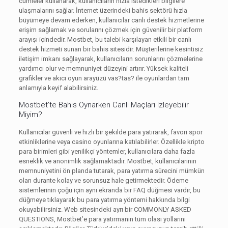
cümleler kullanarak, kullanıcıların hızla istedikleri bilgilere
ulaşmalarını sağlar. İnternet üzerindeki bahis sektörü hızla
büyümeye devam ederken, kullanıcılar canlı destek hizmetlerine
erişim sağlamak ve sorularını çözmek için güvenilir bir platform
arayışı içindedir. Mostbet, bu talebi karşılayan etkili bir canlı
destek hizmeti sunan bir bahis sitesidir. Müşterilerine kesintisiz
iletişim imkanı sağlayarak, kullanıcıların sorunlarını çözmelerine
yardımcı olur ve memnuniyet düzeyini artırır. Yüksek kaliteli
grafikler ve akıcı oyun arayüzü vas?tas? ile oyunlardan tam
anlamıyla keyif alabilirsiniz.
Mostbet’te Bahis Oynarken Canlı Maçları Izleyebilir
Miyim?
Kullanıcılar güvenli ve hızlı bir şekilde para yatırarak, favori spor
etkinliklerine veya casino oyunlarına katılabilirler. Özellikle kripto
para birimleri gibi yenilikçi yöntemler, kullanıcılara daha fazla
esneklik ve anonimlik sağlamaktadır. Mostbet, kullanıcılarının
memnuniyetini ön planda tutarak, para yatırma sürecini mümkün
olan durante kolay ve sorunsuz hale getirmektedir. Ödeme
sistemlerinin çoğu için aynı ekranda bir FAQ düğmesi vardır, bu
düğmeye tıklayarak bu para yatırma yöntemi hakkında bilgi
okuyabilirsiniz. Web sitesindeki ayrı bir COMMONLY ASKED
QUESTIONS, Mostbet’e para yatırmanın tüm olası yollarını