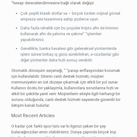
“hesap derecelendirmesine bağlı olarak değişir.
Çok çeşitli klasik slotlar va – birçok türden orijinal görsel
empieza ses tasarımına sahip yüzlerce oyun.
Daha fazla rahatlık için bu popüler kripto afin de birimini
kullanarak afin de yatırma ve çekme” “işlemleri
yapabilirsiniz.
Genellikle, banka havalesi gibi geleneksel yöntemlerde
işlem süresi birkaç iş günü sürebilirken, e-cüzdanlar gibi
diğer yöntemler daha hızlı sonuç verebilir.
Otomatik dönüşüm seçeneği, ” “parayı enflasyondan korumak
için kullanılabilir. Sitenin canlı destek hizmeti, müşteri
memnuniyetini en üst düzeye çıkarmak için etkili bir yol sunar.
Kullanıcı dostu bir yaklaşımla, kullanıcılara sorunlarına hızlı ve
etkili bir şekilde yanıt verir. Müşterilerin siteyle ilgili herhangi bir
sorunu olduğunda, canlı destek hizmeti sayesinde güvenilir bir
iletişim kanalı bulurlar.
Most Recent Articles
O kadar çok farklı spor türü var ki ilginizi çeken bir şey
bulacağınızdan emin olabilirsiniz. Dünya çapında birçok kişi